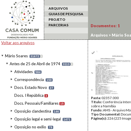
ARQUIVOS
GUIAS DE PESQUISA
PROJETO
PARCERIAS
Documentos:
1
Arquivos
>
Mário Soa
Voltar aos arquivos
Mário Soares
31672
I
Antes de 25 de Abril de 1974
3113
I
Atividades
584
Correspondência
150
Docs. Estado Novo
27
Docs. I República
3
Pasta:
02357.000
Título:
Conferência Inter
Docs. Pessoais/Familiares
15
sobre a Namíbia
Fundo:
AMS - Arquivo Má
Oposição clandestina
146
Tipo Documental:
Docum
Página(s):
226 (225 Image
Oposição legal e semi-legal
1471
Oposição no exílio
79