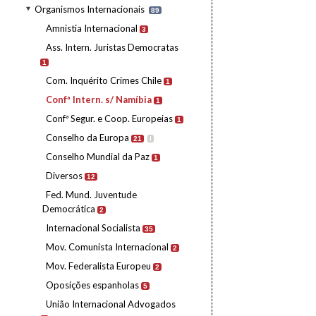
Organismos Internacionais
89
Amnistia Internacional
3
Ass. Intern. Juristas Democratas
1
Com. Inquérito Crimes Chile
1
Confª Intern. s/ Namíbia
1
Confª Segur. e Coop. Europeias
1
Conselho da Europa
21
I
Conselho Mundial da Paz
1
Diversos
12
Fed. Mund. Juventude
Democrática
2
Internacional Socialista
35
Mov. Comunista Internacional
2
Mov. Federalista Europeu
2
Oposições espanholas
5
União Internacional Advogados