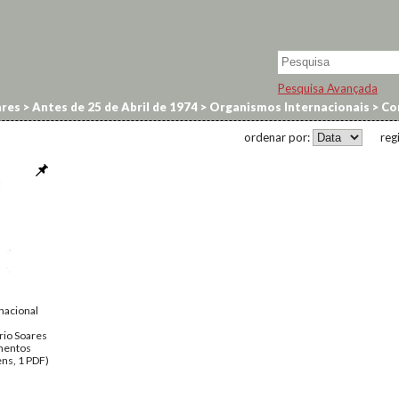
Pesquisa Avançada
res
>
Antes de 25 de Abril de 1974
>
Organismos Internacionais
>
Con
ordenar por:
reg
nacional
rio Soares
entos
ns, 1 PDF)