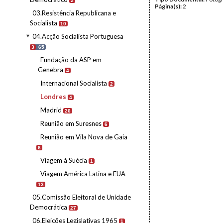
2
Página(s):
2
03.Resistência Republicana e
Socialista
10
04.Acção Socialista Portuguesa
3
65
Fundação da ASP em
Genebra
4
Internacional Socialista
2
Londres
4
Madrid
26
Reunião em Suresnes
6
Reunião em Vila Nova de Gaia
6
Viagem à Suécia
1
Viagem América Latina e EUA
13
05.Comissão Eleitoral de Unidade
Democrática
27
06.Eleições Legislativas 1965
1