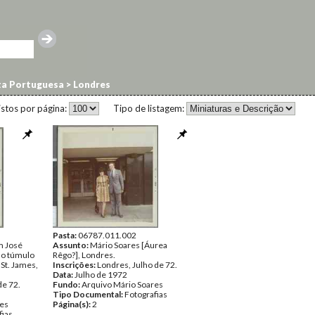
ta Portuguesa
>
Londres
istos por página:
Tipo de listagem:
Pasta:
06787.011.002
m José
Assunto:
Mário Soares [Áurea
ao túmulo
Rêgo?], Londres.
 St. James,
Inscrições:
Londres, Julho de 72.
Data:
Julho de 1972
de 72.
Fundo:
Arquivo Mário Soares
Tipo Documental:
Fotografias
res
Página(s):
2
fias