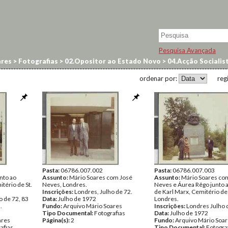
Pesquisa Avançada
res
>
Fotografias
>
02.Opositor ao Estado Novo
>
04.Acção Socialis
ordenar por:
reg
Pasta:
06786.007.002
Pasta:
06786.007.003
nto ao
Assunto:
Mário Soares com José
Assunto:
Mário Soares co
tério de St.
Neves, Londres.
Neves e Áurea Rêgo junto 
Inscrições:
Londres, Julho de 72.
de Karl Marx, Cemitério de
o de 72, 83
Data:
Julho de 1972
Londres.
.
Fundo:
Arquivo Mário Soares
Inscrições:
Londres Julho 
Tipo Documental:
Fotografias
Data:
Julho de 1972
ares
Página(s):
2
Fundo:
Arquivo Mário Soa
afias
Tipo Documental:
Fotogra