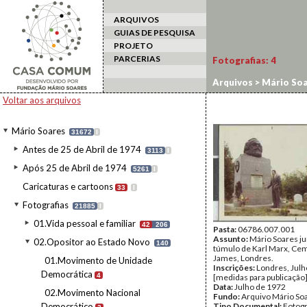
ARQUIVOS
GUIAS DE PESQUISA
PROJETO
PARCERIAS
Fotografias:
4
Arquivos
>
Mário Soa
Voltar aos arquivos
Mário Soares
31672
I
Antes de 25 de Abril de 1974
3113
I
Após 25 de Abril de 1974
5261
I
Caricaturas e cartoons
33
I
Fotografias
21885
I
01.Vida pessoal e familiar
42
206
Pasta:
06786.007.001
Assunto:
Mário Soares ju
02.Opositor ao Estado Novo
140
túmulo de Karl Marx, Cemi
James, Londres.
01.Movimento de Unidade
Inscrições:
Londres, Julh
Democrática
4
[medidas para publicação]
Data:
Julho de 1972
02.Movimento Nacional
Fundo:
Arquivo Mário So
Democrático
Tipo Documental:
Fotogr