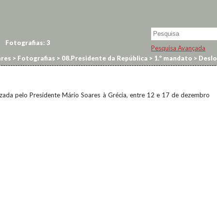
Fotografias:
3
Pesquisa Avançada
res
>
Fotografias
>
08.Presidente da República
>
1.º mandato
>
Deslo
lizada pelo Presidente Mário Soares à Grécia, entre 12 e 17 de dezembro