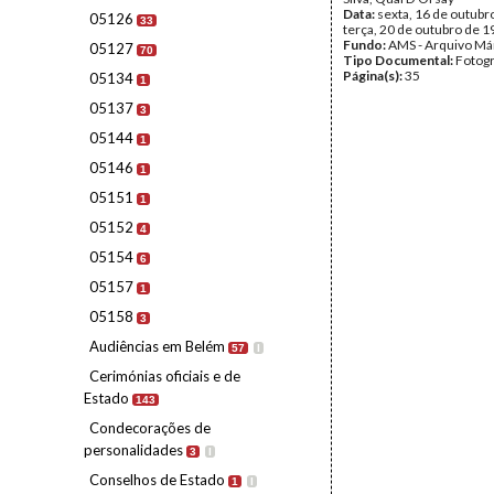
Data:
sexta, 16 de outubr
05126
33
terça, 20 de outubro de 
Fundo:
AMS - Arquivo Má
05127
70
Tipo Documental:
Fotogr
Página(s):
35
05134
1
05137
3
05144
1
05146
1
05151
1
05152
4
05154
6
05157
1
05158
3
Audiências em Belém
57
I
Cerimónias oficiais e de
Estado
143
Condecorações de
personalidades
3
I
Conselhos de Estado
1
I