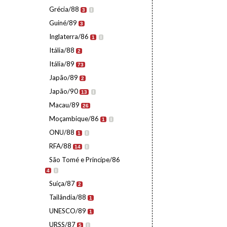
Grécia/88
3
I
Guiné/89
3
Inglaterra/86
1
I
Itália/88
2
Itália/89
73
Japão/89
2
Japão/90
13
I
Macau/89
26
Moçambique/86
1
I
ONU/88
1
I
RFA/88
14
I
São Tomé e Princípe/86
4
I
Suíça/87
2
Tailândia/88
1
UNESCO/89
1
URSS/87
5
I