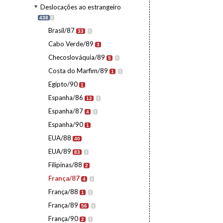
Deslocações ao estrangeiro
438
I
Brasil/87
33
I
Cabo Verde/89
3
Checoslováquia/89
5
I
Costa do Marfim/89
1
I
Egipto/90
1
Espanha/86
12
I
Espanha/87
4
I
Espanha/90
1
EUA/88
40
EUA/89
83
I
Filipinas/88
2
França/87
4
I
França/88
1
I
França/89
56
I
França/90
2
I