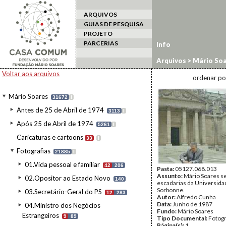
ARQUIVOS
GUIAS DE PESQUISA
PROJETO
PARCERIAS
Info
Arquivos
>
Mário Soa
estrangeiro
>
França
Voltar aos arquivos
ordenar po
Mário Soares
31672
I
Antes de 25 de Abril de 1974
3113
I
Após 25 de Abril de 1974
5261
I
Caricaturas e cartoons
33
I
Fotografias
21885
I
01.Vida pessoal e familiar
42
206
Pasta:
05127.068.013
Assunto:
Mário Soares s
02.Opositor ao Estado Novo
140
escadarias da Universida
Sorbonne.
03.Secretário-Geral do PS
12
283
Autor:
Alfredo Cunha
Data:
Junho de 1987
04.Ministro dos Negócios
Fundo:
Mário Soares
Estrangeiros
9
89
Tipo Documental:
Fotogr
Página(s):
1