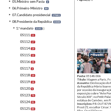
05.Ministro sem Pasta
2
06.Primeiro-Ministro
90
07.Candidato presidencial
17661
08.Presidente da República
3338
1.º mandato
2101
I
05111
11
05112
17
05114
19
05115
12
05116
29
05117
3
05118
10
Pasta:
05148.006
Título:
Viagem a Paris, Fr
05119
16
Assunto:
Deslocação do 
da República Mário Soares
05120
5
por ocasião da inauguraç
exposição sobre "Arte Po
05123
75
Século XIX", no Petit-Pala
estátua de Camões, em Pa
05124
91
Inscrições:
P.R.OUT 87;PA
Prost (?); escultor César; 
05125
80
Silva, Quai D'Orsay