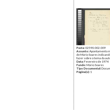
Pasta:
02590.002.009
Assunto:
Apontamento m
de Mário Soares indicando
fazer sobre o tema da aut
Data:
Fevereiro de 1974
Fundo:
Mário Soares
Tipo Documental:
Docum
Página(s):
1