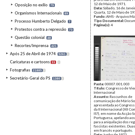
12 de Maio de 1971.
Oposição no exílio
79
Data:
Sábado, 16 de Janei
Quarta, 12 de Maio de 19
Organismos Internacionais
89
Fundo:
AMS - Arquivo Má
Tipo Documental:
Docum
Processo Humberto Delgado
7
Página(s):
4
Protestos contra a repressão
73
Questão colonial
48
Recortes/Imprensa
421
Após 25 de Abril de 1974
5261
I
Caricaturas e cartoons
33
I
Fotografias
21885
I
Secretário-Geral do PS
1380
I
Pasta:
00007.001.003
Título:
Congresso de Vien
Internacional
Assunto:
Rascunhos de
comunicação de Mário S
apresentada ao Congress
da II Internacional (XII C
IS?), em nome da Acção So
Portuguesa, apelando aos 
para a aniquilação dos re
fascistas existentes. Dua
em francês e português.
Data:
Junho de 1972