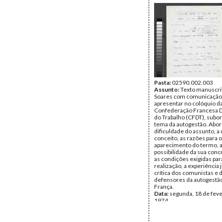
Pasta:
02590.002.003
Assunto:
Texto manuscri
Soares com comunicação
apresentar no colóquio d
Confederação Francesa 
do Trabalho (CFDT), subo
tema da autogestão. Abor
dificuldade do assunto, a 
conceito, as razões para o
aparecimento do termo, 
possibilidade da sua conc
as condições exigidas par
realização, a experiência 
crítica dos comunistas e 
defensores da autogestã
França.
Data:
segunda, 18 de feve
1974
Fundo:
Mário Soares
Tipo Documental:
Docum
Página(s):
39