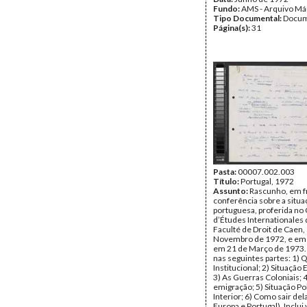
Fundo:
AMS - Arquivo Má
Tipo Documental:
Docum
Página(s):
31
Pasta:
00007.002.003
Título:
Portugal, 1972
Assunto:
Rascunho, em f
conferência sobre a situaç
portuguesa, proferida no
d’Études Internationales 
Faculté de Droit de Caen,
Novembro de 1972, e em
em 21 de Março de 1973. 
nas seguintes partes: 1)
Institucional; 2) Situação
3) As Guerras Coloniais; 4
emigração; 5) Situação Pol
Interior; 6) Como sair dela
Europa e Portugal). Inclui