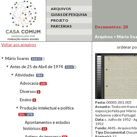
ARQUIVOS
GUIAS DE PESQUISA
PROJETO
PARCERIAS
Documentos:
20
Arquivos
>
Mário Soa
Conferências, palest
Voltar aos arquivos
ordenar po
Mário Soares
31672
I
Antes de 25 de Abril de 1974
3113
I
Atividades
584
Advocacia
102
Diversos
2
Ensino
2
Pasta:
00005.001.005
Assunto:
Texto em franc
Produção intelectual e política
exposição feita por Mário
221
478
Sorbonne sobre Portugal.
Data:
c. Julho de 1952 - A
Apontamentos e estudos
1952
Fundo:
AMS - Arquivo Má
históricos
12
Tipo Documental:
Docum
Artigos de imprensa
Página(s):
12