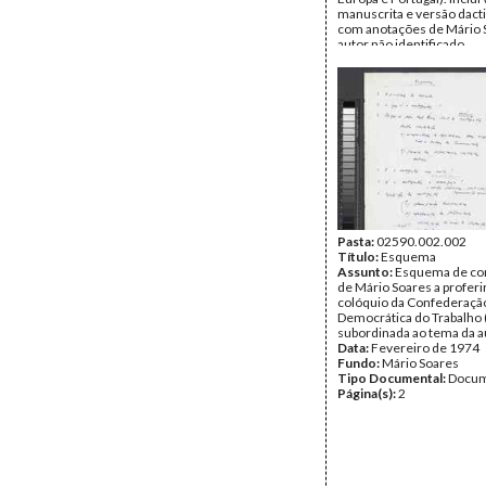
manuscrita e versão dact
com anotações de Mário 
autor não identificado.
Data:
Quinta, 9 de Novem
1972 - Quarta, 21 de Mar
Fundo:
AMS - Arquivo Má
Tipo Documental:
Docum
Página(s):
74
Pasta:
02590.002.002
Título:
Esquema
Assunto:
Esquema de co
de Mário Soares a proferi
colóquio da Confederaçã
Democrática do Trabalho 
subordinada ao tema da a
Data:
Fevereiro de 1974
Fundo:
Mário Soares
Tipo Documental:
Docum
Página(s):
2