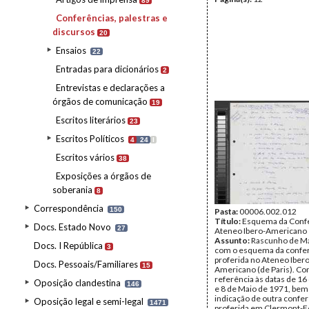
89
Conferências, palestras e
discursos
20
Ensaios
22
Entradas para dicionários
2
Entrevistas e declarações a
órgãos de comunicação
19
Escritos literários
23
Escritos Políticos
4
24
I
Escritos vários
38
Exposições a órgãos de
soberania
8
Correspondência
150
Pasta:
00006.002.012
Título:
Esquema da Confe
Docs. Estado Novo
27
Ateneo Ibero-Americano
Assunto:
Rascunho de Má
Docs. I República
3
com o esquema da confe
proferida no Ateneo Ibero
Docs. Pessoais/Familiares
15
Americano (de Paris). C
referência às datas de 16
Oposição clandestina
146
e 8 de Maio de 1971, be
indicação de outra confe
Oposição legal e semi-legal
1471
proferida em Clermont-