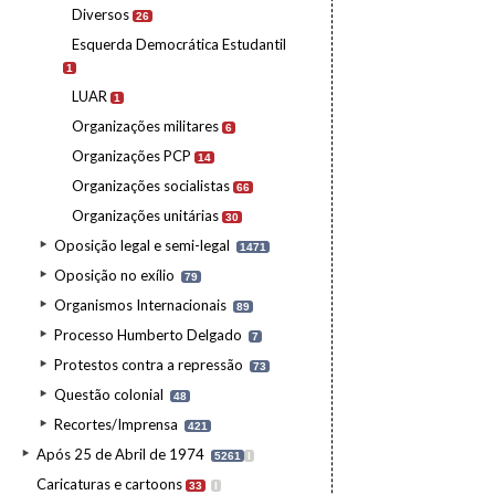
Diversos
26
Esquerda Democrática Estudantil
1
LUAR
1
Organizações militares
6
Organizações PCP
14
Organizações socialistas
66
Organizações unitárias
30
Oposição legal e semi-legal
1471
Oposição no exílio
79
Organismos Internacionais
89
Processo Humberto Delgado
7
Protestos contra a repressão
73
Questão colonial
48
Recortes/Imprensa
421
Após 25 de Abril de 1974
5261
I
Caricaturas e cartoons
33
I