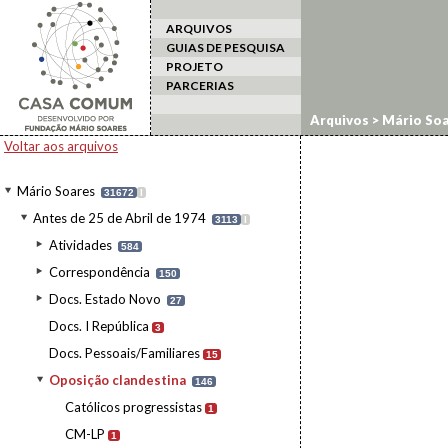
ARQUIVOS
GUIAS DE PESQUISA
PROJETO
PARCERIAS
Arquivos
>
Mário Soa
Voltar aos arquivos
Mário Soares
31672
I
Antes de 25 de Abril de 1974
3113
I
Atividades
584
Correspondência
150
Docs. Estado Novo
27
Docs. I República
3
Docs. Pessoais/Familiares
15
Oposição clandestina
146
Católicos progressistas
1
CM-LP
1