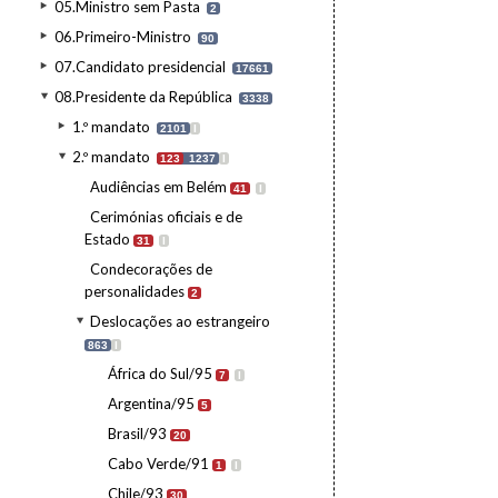
05.Ministro sem Pasta
2
06.Primeiro-Ministro
90
07.Candidato presidencial
17661
08.Presidente da República
3338
1.º mandato
2101
I
2.º mandato
123
1237
I
Audiências em Belém
41
I
Cerimónias oficiais e de
Estado
31
I
Condecorações de
personalidades
2
Deslocações ao estrangeiro
863
I
África do Sul/95
7
I
Argentina/95
5
Brasil/93
20
Cabo Verde/91
1
I
Chile/93
30