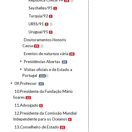
República Checa/94
18
I
Seychelles/95
1
Turquia/92
1
URSS/91
3
I
Uruguai/95
3
Doutoramentos Honoris
Causa
15
I
Eventos de natureza vária
26
Presidências Abertas
22
Visitas oficiais e de Estado a
Portugal
114
I
09.Professor
25
10.Presidente da Fundação Mário
Soares
12
11.Advogado
5
12.Presidente da Comissão Mundial
Independente para os Oceanos
6
13.Conselheiro de Estado
20