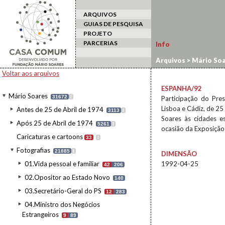
ARQUIVOS
GUIAS DE PESQUISA
PROJETO
PARCERIAS
Info
Arquivos
>
Mário Soa
estrangeiro
>
Espanh
Voltar aos arquivos
ESPANHA/92
Mário Soares
31672
I
Participação do Pre
Lisboa e Cádiz, de 25
Antes de 25 de Abril de 1974
3113
I
Soares às cidades e
Após 25 de Abril de 1974
5261
I
ocasião da Exposição 
Caricaturas e cartoons
33
I
Fotografias
21885
I
DIMENSÃO
01.Vida pessoal e familiar
1992-04-25
42
206
02.Opositor ao Estado Novo
140
03.Secretário-Geral do PS
12
283
04.Ministro dos Negócios
Estrangeiros
9
89