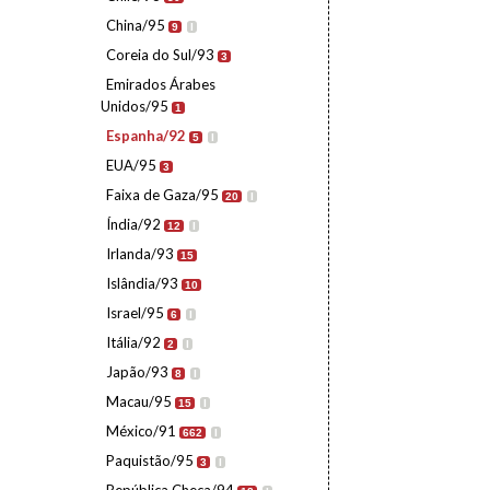
China/95
9
I
Coreia do Sul/93
3
Emirados Árabes
Unidos/95
1
Espanha/92
5
I
EUA/95
3
Faixa de Gaza/95
20
I
Índia/92
12
I
Irlanda/93
15
Islândia/93
10
Israel/95
6
I
Itália/92
2
I
Japão/93
8
I
Macau/95
15
I
México/91
662
I
Paquistão/95
3
I