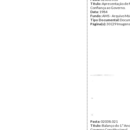
Título:
Apresentação de
Confiança ao Governo.
Data:
1984
Fundo:
AMS - Arquivo Má
Tipo Documental:
Docum
Página(s):
30 (29 Imagens
Pasta:
02038.021
Título:
Balanço do 1.º Ano
Governo Constitucional.