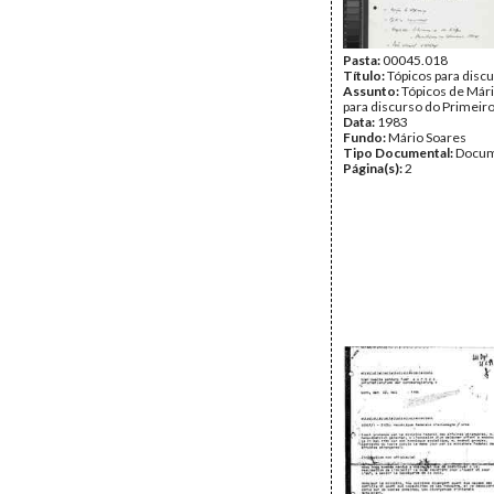
Pasta:
00045.018
Título:
Tópicos para disc
Assunto:
Tópicos de Már
para discurso do Primeiro
Data:
1983
Fundo:
Mário Soares
Tipo Documental:
Docum
Página(s):
2