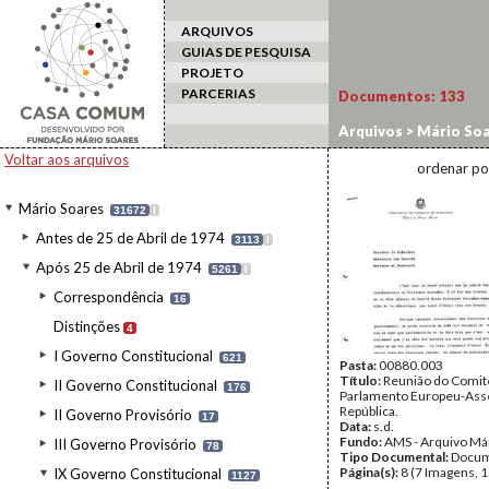
ARQUIVOS
GUIAS DE PESQUISA
PROJETO
PARCERIAS
Documentos:
133
Arquivos
>
Mário Soa
Voltar aos arquivos
ordenar po
Mário Soares
31672
I
Antes de 25 de Abril de 1974
3113
I
Após 25 de Abril de 1974
5261
I
Correspondência
16
Distinções
4
I Governo Constitucional
621
Pasta:
00880.003
Título:
Reunião do Comit
II Governo Constitucional
176
Parlamento Europeu-Ass
República.
II Governo Provisório
17
Data:
s.d.
Fundo:
AMS - Arquivo Má
III Governo Provisório
78
Tipo Documental:
Docum
Página(s):
8 (7 Imagens, 1
IX Governo Constitucional
1127