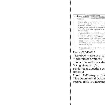
Pasta:
02040.015
Título:
Contrato Social pa
Modernização/Valores
Fundamentais: Estabilida
Diálogo/Negociação;
Solidariedade/Justiça Soci
Data:
s.d.
Fundo:
AMS - Arquivo Má
Tipo Documental:
Docum
Página(s):
11 (10 Imagens