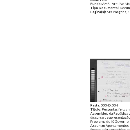
Fundo:
AMS - Arquivo Má
Tipo Documental:
Docum
Página(s):
6 (5 Imagens, 1
Pasta:
00045.004
Título:
Perguntas feitas n
Assembleia da República 
discurso de apresentação
Programa do IX Governo
Assunto:
Apontamentos 
Soares sobre questões co