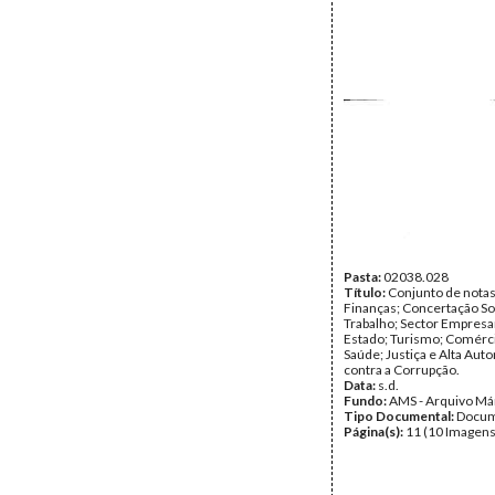
Pasta:
02038.028
Título:
Conjunto de notas
Finanças; Concertação Soc
Trabalho; Sector Empresar
Estado; Turismo; Comérci
Saúde; Justiça e Alta Aut
contra a Corrupção.
Data:
s.d.
Fundo:
AMS - Arquivo Má
Tipo Documental:
Docum
Página(s):
11 (10 Imagens