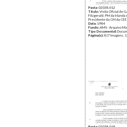
Pasta:
02038.012
Título:
Visita Oficial de G
Fitzgerald, PM da Irlanda 
Presidente do CM da CEE, 
Data:
1984
Fundo:
AMS - Arquivo Má
Tipo Documental:
Docum
Página(s):
8 (7 Imagens, 1
Pasta:
02038.018