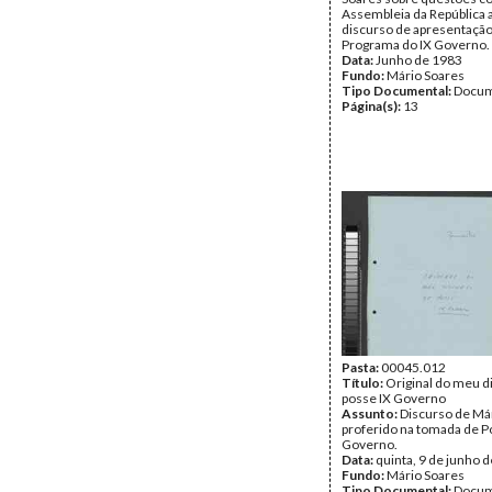
Assembleia da República 
discurso de apresentação
Programa do IX Governo.
Data:
Junho de 1983
Fundo:
Mário Soares
Tipo Documental:
Docum
Página(s):
13
Pasta:
00045.012
Título:
Original do meu d
posse IX Governo
Assunto:
Discurso de Má
proferido na tomada de P
Governo.
Data:
quinta, 9 de junho 
Fundo:
Mário Soares
Tipo Documental:
Docum