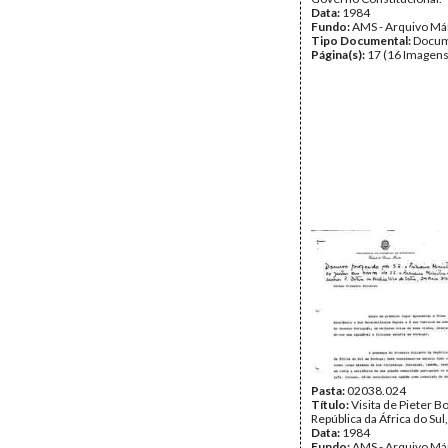
Data:
1984
Fundo:
AMS - Arquivo Má
Tipo Documental:
Docum
Página(s):
17 (16 Imagens
Pasta:
02038.024
Título:
Visita de Pieter B
República da África do Sul,
Data:
1984
Fundo:
AMS - Arquivo Má