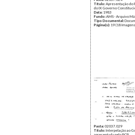
Título:
Apresentação do
do IX Governo Constituci
Data:
1983
Fundo:
AMS - Arquivo Má
Tipo Documental:
Docum
Página(s):
19 (18 Imagens
Pasta:
02037.029
Título:
Interpelação ao G
apresentada pelo PCP.