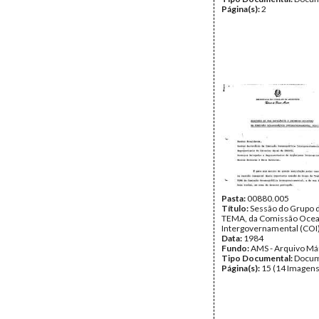
Página(s):
2
Pasta:
00880.005
Título:
Sessão do Grupo d
TEMA, da Comissão Ocea
Intergovernamental (COI)
Data:
1984
Fundo:
AMS - Arquivo Má
Tipo Documental:
Docum
Página(s):
15 (14 Imagens