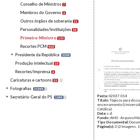
Conselho de Ministros
7
Membros do Governo
3
Outros órgãos de soberania
21
Personalidades/Instituições
35
Primeiro-Ministro
133
Recortes PCM
928
Presidente da República
3208
Produção intelectual
10
Recortes/Imprensa
4
Caricaturas e cartoons
33
I
Fotografias
21885
I
Pasta:
02037.014
Secretário-Geral do PS
1380
I
Título:
Tópicos para disc
encerramento (Universi
Católica).
Data:
s.d.
Fundo:
AMS - Arquivo Má
Tipo Documental:
Docum
Página(s):
3 (2 Imagens, 1