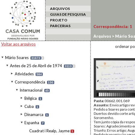
ARQUIVOS
GUIAS DE PESQUISA
PROJETO
PARCERIAS
Correspondência:
1
Arquivos
>
Mário Soa
Morodo, Raúl
Voltar aos arquivos
ordenar po
Mário Soares
31672
I
Antes de 25 de Abril de 1974
3113
I
Atividades
584
Correspondência
150
Internacional
45
Bélgica
1
Pasta:
00662.001.069
Assunto:
Envio artigo rev
Cuba
1
Pedido a Soares para cont
Duertos devido corte arti
Dinamarca
1
Soromenho.
Tem junto cópia da respo
Espanha
7
Soares: Agradecimento e
Triunfo; Erros artigo; Aug
Cuadrat i Realp, Jayme
1
Pedido transmissão agr