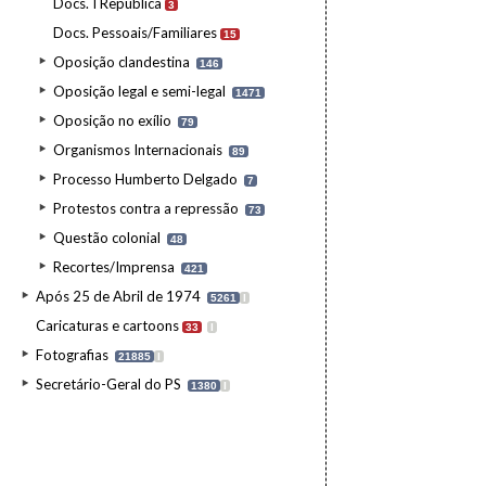
Docs. I República
3
Docs. Pessoais/Familiares
15
Oposição clandestina
146
Oposição legal e semi-legal
1471
Oposição no exílio
79
Organismos Internacionais
89
Processo Humberto Delgado
7
Protestos contra a repressão
73
Questão colonial
48
Recortes/Imprensa
421
Após 25 de Abril de 1974
5261
I
Caricaturas e cartoons
33
I
Fotografias
21885
I
Secretário-Geral do PS
1380
I