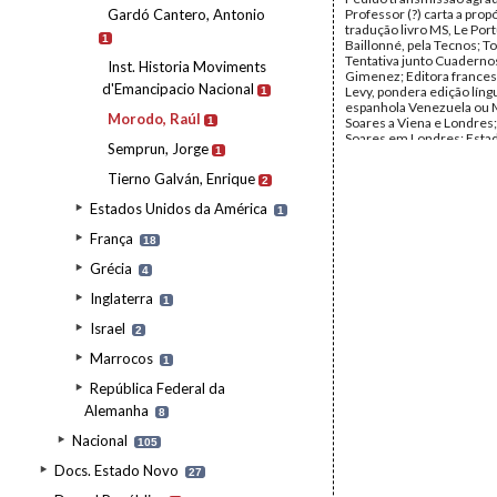
Gardó Cantero, Antonio
Professor (?) carta a prop
tradução livro MS, Le Port
1
Baillonné, pela Tecnos; To
Tentativa junto Cuadernos
Inst. Historia Moviments
Gimenez; Editora france
d'Emancipacio Nacional
Levy, pondera edição líng
1
espanhola Venezuela ou M
Morodo, Raúl
1
Soares a Viena e Londres
Soares em Londres; Esta
Semprun, Jorge
1
Gustavo Soromenho.
Remetente:
Raúl Morodo
Tierno Galván, Enrique
2
Destinatário:
Mário Soar
Data:
sexta, 16 de junho 
Estados Unidos da América
1
quarta, 21 de junho de 1
Fundo:
AMS - Arquivo Má
França
18
Tipo Documental:
Corre
Página(s):
3
Grécia
4
Inglaterra
1
Israel
2
Marrocos
1
República Federal da
Alemanha
8
Nacional
105
Docs. Estado Novo
27