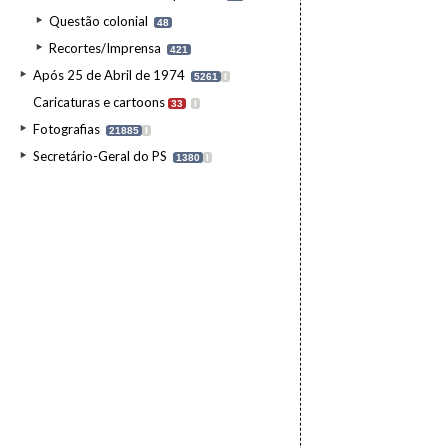
Questão colonial
48
Recortes/Imprensa
421
Após 25 de Abril de 1974
5261
I
Caricaturas e cartoons
33
I
Fotografias
21885
I
Secretário-Geral do PS
1380
I