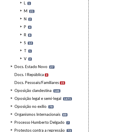
L
1
M
21
N
2
P
4
R
8
S
12
T
1
V
2
Docs. Estado Novo
27
Docs. I República
3
Docs. Pessoais/Familiares
15
Oposição clandestina
146
Oposição legal e semi-legal
1471
Oposição no exílio
79
Organismos Internacionais
89
Processo Humberto Delgado
7
Protestos contra a repressão
73