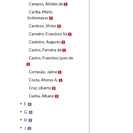
Campos, Alcides de
1
Cardia, Mário
Sottomayor
1
Cardoso, Victor
2
Carneiro, Francisco Sá
1
Casimiro, Augusto
1
Castro, Ferreira de
1
Castro, Francisco Lyon de
1
Cortesão, Jaime
1
Costa, Afonso A.
1
Cruz, Liberto
3
Cunha, Albano
1
F
4
G
8
H
2
J
3