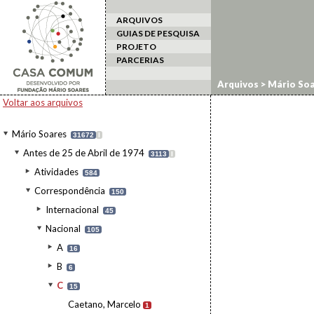
ARQUIVOS
GUIAS DE PESQUISA
PROJETO
PARCERIAS
Arquivos
>
Mário Soa
Voltar aos arquivos
Mário Soares
31672
I
Antes de 25 de Abril de 1974
3113
I
Atividades
584
Correspondência
150
Internacional
45
Nacional
105
A
16
B
6
C
15
Caetano, Marcelo
1