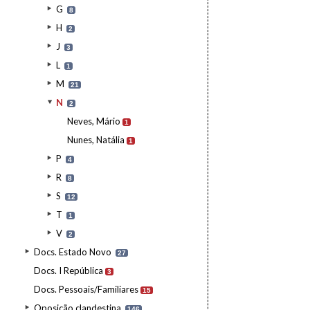
G
8
H
2
J
3
L
1
M
21
N
2
Neves, Mário
1
Nunes, Natália
1
P
4
R
8
S
12
T
1
V
2
Docs. Estado Novo
27
Docs. I República
3
Docs. Pessoais/Familiares
15
Oposição clandestina
146