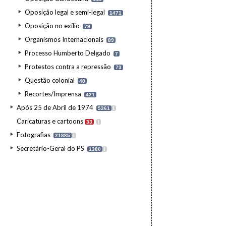
Oposição legal e semi-legal
1471
Oposição no exílio
79
Organismos Internacionais
89
Processo Humberto Delgado
7
Protestos contra a repressão
73
Questão colonial
48
Recortes/Imprensa
421
Após 25 de Abril de 1974
5261
I
Caricaturas e cartoons
33
I
Fotografias
21885
I
Secretário-Geral do PS
1380
I