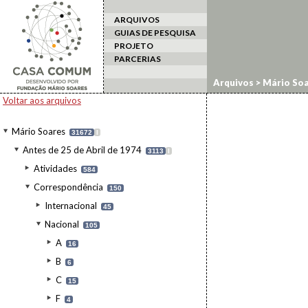
ARQUIVOS
GUIAS DE PESQUISA
PROJETO
PARCERIAS
Arquivos
>
Mário Soa
Voltar aos arquivos
Mário Soares
31672
I
Antes de 25 de Abril de 1974
3113
I
Atividades
584
Correspondência
150
Internacional
45
Nacional
105
A
16
B
6
C
15
F
4