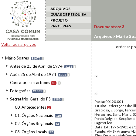
ARQUIVOS
GUIAS DE PESQUISA
PROJETO
PARCERIAS
Documentos:
3
Arquivos
>
Mário Soa
Voltar aos arquivos
ordenar po
Mário Soares
31672
I
Antes de 25 de Abril de 1974
3113
I
Após 25 de Abril de 1974
5261
I
Caricaturas e cartoons
33
I
Fotografias
21885
I
Secretário-Geral do PS
1380
I
Pasta:
00120.001
Título:
Federações das il
00. Antecedentes
2
Graciosa, S. Jorge, Tercei
Heroismo, Santa Maria, S
01. Órgãos Nacionais
640
Ponta Delgada; Secções d
Lages/Pico
02. Órgãos Regionais
14
Data_txt:
1976-1985 e s/
Fundo:
AMS - Arquivo Má
03. Órgãos Locais
27
Tipo Documental:
Docum