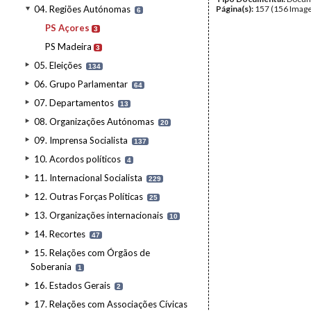
04. Regiões Autónomas
Página(s):
157 (156 Image
6
PS Açores
3
PS Madeira
3
05. Eleições
134
06. Grupo Parlamentar
64
07. Departamentos
13
08. Organizações Autónomas
20
09. Imprensa Socialista
137
10. Acordos políticos
4
11. Internacional Socialista
229
12. Outras Forças Políticas
25
13. Organizações internacionais
10
14. Recortes
47
15. Relações com Órgãos de
Soberania
1
16. Estados Gerais
2
17. Relações com Associações Cívicas