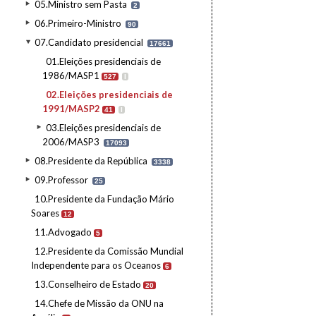
05.Ministro sem Pasta
2
06.Primeiro-Ministro
90
07.Candidato presidencial
17661
01.Eleições presidenciais de
1986/MASP1
527
I
02.Eleições presidenciais de
1991/MASP2
41
I
03.Eleições presidenciais de
2006/MASP3
17093
08.Presidente da República
3338
09.Professor
25
10.Presidente da Fundação Mário
Soares
12
11.Advogado
5
12.Presidente da Comissão Mundial
Independente para os Oceanos
6
13.Conselheiro de Estado
20
14.Chefe de Missão da ONU na