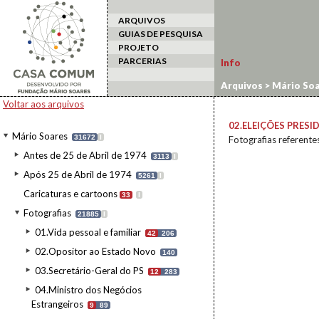
ARQUIVOS
GUIAS DE PESQUISA
PROJETO
PARCERIAS
Info
Arquivos
>
Mário Soa
Voltar aos arquivos
02.ELEIÇÕES PRESI
Mário Soares
31672
I
Fotografias referente
Antes de 25 de Abril de 1974
3113
I
Após 25 de Abril de 1974
5261
I
Caricaturas e cartoons
33
I
Fotografias
21885
I
01.Vida pessoal e familiar
42
206
02.Opositor ao Estado Novo
140
03.Secretário-Geral do PS
12
283
04.Ministro dos Negócios
Estrangeiros
9
89