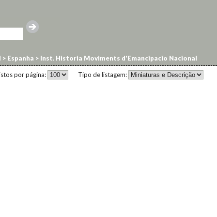
l
>
Espanha
>
Inst. Historia Moviments d'Emancipacio Nacional
istos por página:
Tipo de listagem: