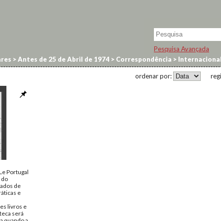
Pesquisa Avançada
res
>
Antes de 25 de Abril de 1974
>
Correspondência
>
Internaciona
ordenar por:
reg
 Le Portugal
a do
giados de
áticas e
s livros e
oteca será
na quando a