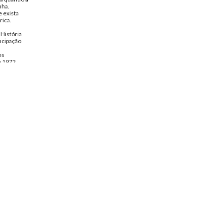
nha.
e exista
rica.
 História
cipação
es
e 1972
rio Soares
spondencia