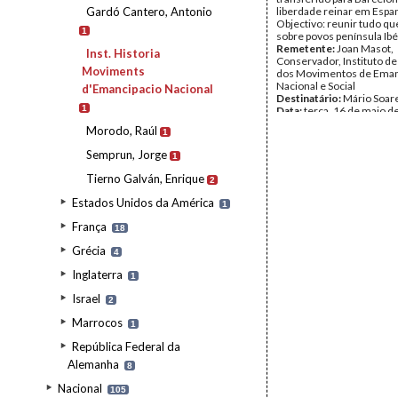
Gardó Cantero, Antonio
liberdade reinar em Espa
Objectivo: reunir tudo qu
1
sobre povos península Ibé
Remetente:
Joan Masot,
Inst. Historia
Conservador, Instituto de
Moviments
dos Movimentos de Eman
Nacional e Social
d'Emancipacio Nacional
Destinatário:
Mário Soar
1
Data:
terça, 16 de maio d
Fundo:
AMS - Arquivo Má
Morodo, Raúl
1
Tipo Documental:
Corre
Página(s):
1
Semprun, Jorge
1
Tierno Galván, Enrique
2
Estados Unidos da América
1
França
18
Grécia
4
Inglaterra
1
Israel
2
Marrocos
1
República Federal da
Alemanha
8
Nacional
105