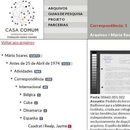
ARQUIVOS
GUIAS DE PESQUISA
PROJETO
PARCERIAS
Correspondência:
1
Arquivos
>
Mário Soa
Voltar aos arquivos
Mário Soares
31672
I
Antes de 25 de Abril de 1974
3113
I
Atividades
584
Correspondência
150
Internacional
45
Bélgica
1
Pasta:
00662.001.022
Assunto:
Pedido do livro
Cuba
1
Baillonné para a bibliotec
Instituto, criada por refu
Dinamarca
1
várias tendências democr
independente, vivendo
Espanha
7
exclusivamente de doaçõe
arquivos. Espólio da bibli
Cuadrat i Realp, Jayme
1
transferido para Barcelo