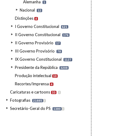
Alemanha
1
Nacional
12
Distinções
4
I Governo Constitucional
621
II Governo Constitucional
176
II Governo Provisório
17
III Governo Provisório
78
IX Governo Constitucional
1127
Presidente da República
3208
Produção intelectual
10
Recortes/Imprensa
4
Caricaturas e cartoons
33
I
Fotografias
21885
I
Secretário-Geral do PS
1380
I