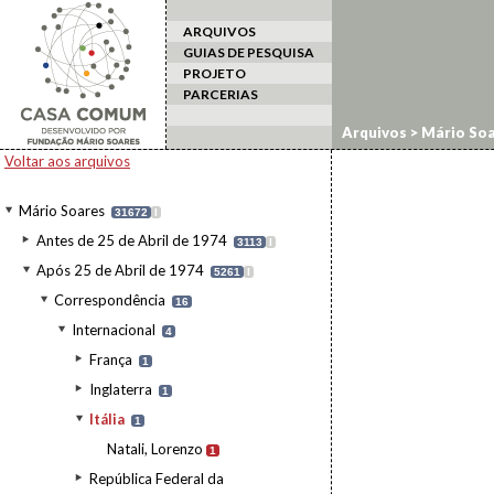
ARQUIVOS
GUIAS DE PESQUISA
PROJETO
PARCERIAS
Arquivos
>
Mário Soa
Voltar aos arquivos
Mário Soares
31672
I
Antes de 25 de Abril de 1974
3113
I
Após 25 de Abril de 1974
5261
I
Correspondência
16
Internacional
4
França
1
Inglaterra
1
Itália
1
Natali, Lorenzo
1
República Federal da