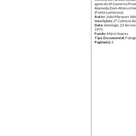
apoio do VI Governo Provi
Alameda Dom Afonso He
(Fonte Luminosa).
Autor:
João Marques Val
Inscrições:
2º Comicio A
Data:
domingo, 23 de no
1975
Fundo:
Mário Soares
Tipo Documental:
Fotogr
Página(s):
2