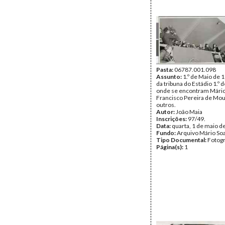
Pasta:
06787.001.098
Assunto:
1.º de Maio de 1
da tribuna do Estádio 1.º 
onde se encontram Mário
Francisco Pereira de Mou
outros.
Autor:
João Maia
Inscrições:
97/49.
Data:
quarta, 1 de maio d
Fundo:
Arquivo Mário So
Tipo Documental:
Fotogr
Página(s):
1