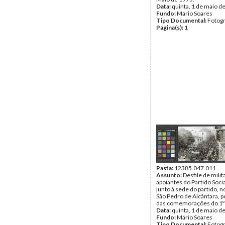
Data:
quinta, 1 de maio d
Fundo:
Mário Soares
Tipo Documental:
Fotogr
Página(s):
1
Pasta:
12385.047.011
Assunto:
Desfile de milit
apoiantes do Partido Socia
junto à sede do partido, n
São Pedro de Alcântara, p
das comemorações do 1º 
Data:
quinta, 1 de maio d
Fundo:
Mário Soares
Tipo Documental:
Fotogr