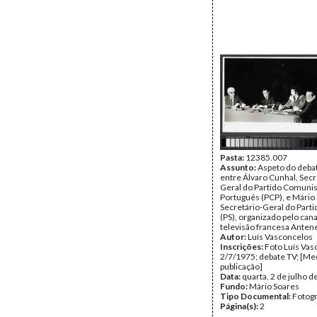
Pasta:
12385.007
Assunto:
Aspeto do debat
entre Álvaro Cunhal, Secr
Geral do Partido Comunis
Português (PCP), e Mário
Secretário-Geral do Partid
(PS), organizado pelo cana
televisão francesa Antene
Autor:
Luís Vasconcelos
Inscrições:
Foto Luís Vas
2/7/1975; debate TV; [Me
publicação]
Data:
quarta, 2 de julho 
Fundo:
Mário Soares
Tipo Documental:
Fotogr
Página(s):
2