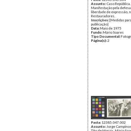
Assunto:
Caso República.
Manifestação pela defesa
liberdade de expressão, n
Restauradores.
Inscrições:
[Medidas par
publicação]
Data:
Maio de 1975
Fundo:
Mário Soares
Tipo Documental:
Fotogr
Página(s):
2
Pasta:
12385.047.002
Assunto:
Jorge Campinos
Tito de Morais, Mário Soa