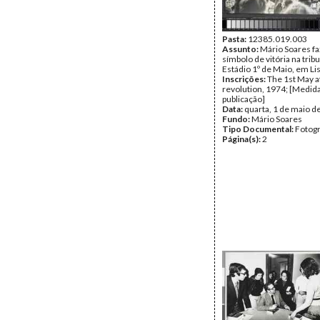
Pasta:
12385.019.003
Assunto:
Mário Soares f
símbolo de vitória na trib
Estádio 1º de Maio, em Li
Inscrições:
The 1st May a
revolution, 1974; [Medid
publicação]
Data:
quarta, 1 de maio d
Fundo:
Mário Soares
Tipo Documental:
Fotogr
Página(s):
2