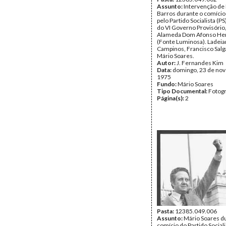
Assunto:
Intervenção de
Barros durante o comíci
pelo Partido Socialista (P
do VI Governo Provisório,
Alameda Dom Afonso He
(Fonte Luminosa). Ladei
Campinos, Francisco Sal
Mário Soares.
Autor:
J. Fernandes Kim
Data:
domingo, 23 de no
1975
Fundo:
Mário Soares
Tipo Documental:
Fotogr
Página(s):
2
Pasta:
12385.049.006
Assunto:
Mário Soares d
comício do Partido Social