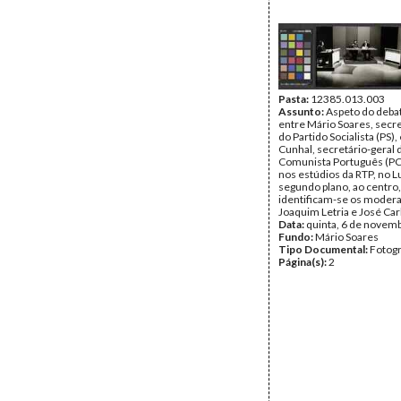
Pasta:
12385.013.003
Assunto:
Aspeto do debat
entre Mário Soares, secre
do Partido Socialista (PS),
Cunhal, secretário-geral 
Comunista Português (PC
nos estúdios da RTP, no L
segundo plano, ao centro,
identificam-se os moder
Joaquim Letria e José Ca
Data:
quinta, 6 de novem
Fundo:
Mário Soares
Tipo Documental:
Fotogr
Página(s):
2