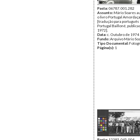
Pasta:
06787.001.282
Assunto:
Mário Soares a
o livro Portugal Amordaç
[tradução para português 
Portugal Bailloné, publica
1972].
Data:
c. Outubro de 1974
Fundo:
Arquivo Mário So
Tipo Documental:
Fotogr
Página(s):
1
Pasta:
12385.045.004