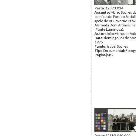
Pasta:
12373.034
Assunto:
Mário Soares d
comício do Partido Social
apoio do VI Governo Provi
Alameda Dom Afonso He
(Fonte Luminosa).
Autor:
João Marques Val
Data:
domingo, 23 de no
1975
Fundo:
Isabel Soares
Tipo Documental:
Fotogr
Página(s):
2
Pasta:
12385.049.002