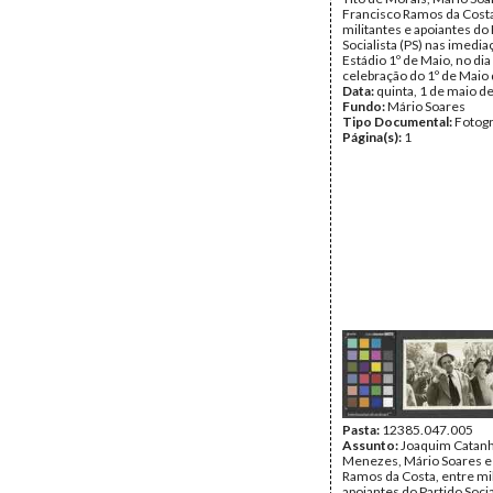
Francisco Ramos da Costa
militantes e apoiantes do
Socialista (PS) nas imedi
Estádio 1º de Maio, no dia
celebração do 1º de Maio
Data:
quinta, 1 de maio d
Fundo:
Mário Soares
Tipo Documental:
Fotogr
Página(s):
1
Pasta:
12385.047.005
Assunto:
Joaquim Catan
Menezes, Mário Soares e
Ramos da Costa, entre mil
apoiantes do Partido Socia