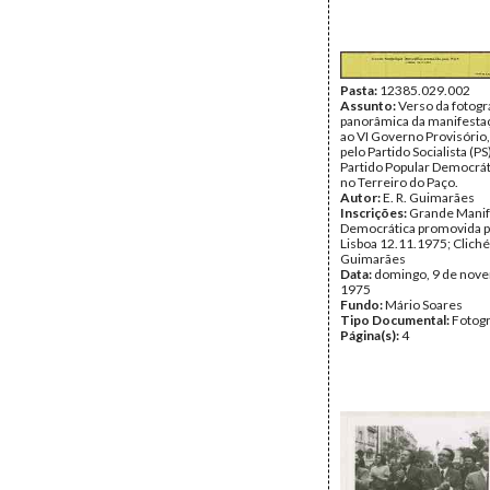
Pasta:
12385.029.002
Assunto:
Verso da fotogr
panorâmica da manifesta
ao VI Governo Provisório
pelo Partido Socialista (PS
Partido Popular Democrát
no Terreiro do Paço.
Autor:
E. R. Guimarães
Inscrições:
Grande Manif
Democrática promovida pel
Lisboa 12.11.1975; Cliché 
Guimarães
Data:
domingo, 9 de nov
1975
Fundo:
Mário Soares
Tipo Documental:
Fotogr
Página(s):
4