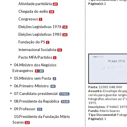
Atividade partidária
Página(s):
2
60
Chegada do exílio
38
Congressos
1
Eleições Legislativas 1976
18
Eleições Legislativas 1983
34
Fundação do PS
1
Internacional Socialista
11
Pacto MFA/Partidos
1
04.Ministro dos Negócios
Estrangeiros
9
89
05.Ministro sem Pasta
2
06.Primeiro-Ministro
90
Pasta:
12385.048.000
Assunto:
Envelope de pa
07.Candidato presidencial
17661
serviu para guardar origi
fotografias alusivas ao 1º
08.Presidente da República
3338
1975.
Inscrições:
1º MAIO 197
09.Professor
25
Fundo:
Mário Soares
Tipo Documental:
Fotogr
10.Presidente da Fundação Mário
Página(s):
1
Soares
12