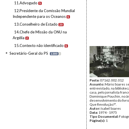
11.Advogado
5
12.Presidente da Comissão Mundial
Independente para os Oceanos
6
13.Conselheiro de Estado
20
14.Chefe de Missão da ONU na
Argélia
2
15.Contexto não identificado
6
Secretário-Geral do PS
1380
I
Pasta:
07162.002.012
Assunto:
Mário Soares s
entrevistado, na bibliotec
casa, pelo jornalista franc
Dominique Pouchin, no â
desenvolvimento do livro
Que Revolução?".
Autor:
Isabel Soares
Data:
1974 - 1975
Tipo Documental:
Fotogr
Página(s):
1