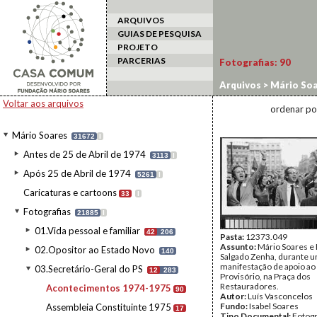
ARQUIVOS
GUIAS DE PESQUISA
PROJETO
PARCERIAS
Fotografias:
90
Arquivos
>
Mário Soa
Voltar aos arquivos
ordenar po
Mário Soares
31672
I
Antes de 25 de Abril de 1974
3113
I
Após 25 de Abril de 1974
5261
I
Caricaturas e cartoons
33
I
Fotografias
21885
I
01.Vida pessoal e familiar
42
206
Pasta:
12373.049
Assunto:
Mário Soares e
02.Opositor ao Estado Novo
140
Salgado Zenha, durante 
manifestação de apoio ao
03.Secretário-Geral do PS
12
283
Provisório, na Praça dos
Restauradores.
Acontecimentos 1974-1975
90
Autor:
Luís Vasconcelos
Fundo:
Isabel Soares
Assembleia Constituinte 1975
17
Tipo Documental:
Fotogr