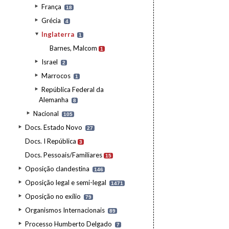
França
18
Grécia
4
Inglaterra
1
Barnes, Malcom
1
Israel
2
Marrocos
1
República Federal da
Alemanha
8
Nacional
105
Docs. Estado Novo
27
Docs. I República
3
Docs. Pessoais/Familiares
15
Oposição clandestina
146
Oposição legal e semi-legal
1471
Oposição no exílio
79
Organismos Internacionais
89
Processo Humberto Delgado
7