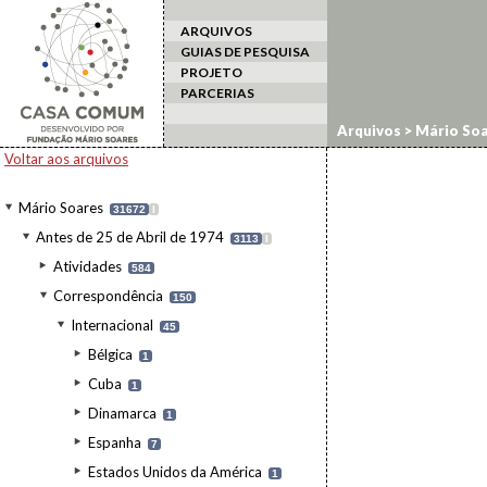
ARQUIVOS
GUIAS DE PESQUISA
PROJETO
PARCERIAS
Arquivos
>
Mário Soa
Voltar aos arquivos
Mário Soares
31672
I
Antes de 25 de Abril de 1974
3113
I
Atividades
584
Correspondência
150
Internacional
45
Bélgica
1
Cuba
1
Dinamarca
1
Espanha
7
Estados Unidos da América
1