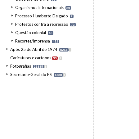
Organismos Internacionais
89
Processo Humberto Delgado
7
Protestos contra a repressão
73
Questão colonial
48
Recortes/Imprensa
421
Após 25 de Abril de 1974
5261
I
Caricaturas e cartoons
33
I
Fotografias
21885
I
Secretário-Geral do PS
1380
I