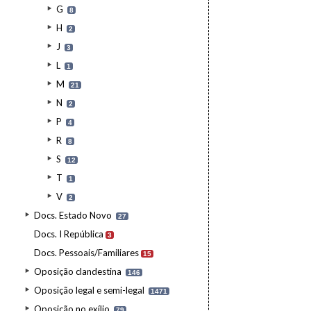
G
8
H
2
J
3
L
1
M
21
N
2
P
4
R
8
S
12
T
1
V
2
Docs. Estado Novo
27
Docs. I República
3
Docs. Pessoais/Familiares
15
Oposição clandestina
146
Oposição legal e semi-legal
1471
Oposição no exílio
79