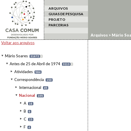
ARQUIVOS
GUIAS DE PESQUISA
PROJETO
PARCERIAS
Arquivos
>
Mário Soa
Voltar aos arquivos
Mário Soares
31672
I
Antes de 25 de Abril de 1974
3113
I
Atividades
584
Correspondência
150
Internacional
45
Nacional
105
A
16
B
6
C
15
F
4