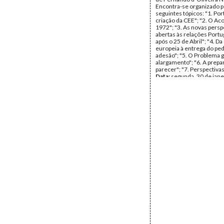
Encontra-se organizado p
seguintes tópicos: "1. Por
criação da CEE"; "2. O Ac
1972"; "3. As novas persp
abertas às relações Port
após o 25 de Abril"; "4. D
europeia à entrega do pe
adesão"; "5. O Problema g
alargamento"; "6. A prepa
parecer"; "7. Perspectivas
Data:
segunda, 30 de jane
Fundo:
Arquivo Mário So
Tipo Documental:
Docum
Página(s):
12