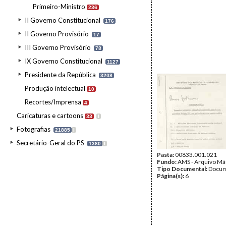
Primeiro-Ministro
236
II Governo Constitucional
176
II Governo Provisório
17
III Governo Provisório
78
IX Governo Constitucional
1127
Presidente da República
3208
Produção intelectual
10
Recortes/Imprensa
4
Caricaturas e cartoons
33
I
Fotografias
21885
I
Secretário-Geral do PS
1380
I
Pasta:
00833.001.021
Fundo:
AMS - Arquivo Má
Tipo Documental:
Docum
Página(s):
6