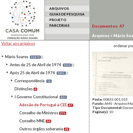
ARQUIVOS
GUIAS DE PESQUISA
PROJETO
PARCERIAS
Documentos:
47
Arquivos
>
Mário Soa
CEE
Voltar aos arquivos
ordenar po
Mário Soares
31672
I
Antes de 25 de Abril de 1974
3113
I
Após 25 de Abril de 1974
5261
I
Correspondência
16
Distinções
4
I Governo Constitucional
621
Pasta:
00833.001.015
Fundo:
AMS - Arquivo Má
Adesão de Portugal à CEE
47
Tipo Documental:
Docum
Página(s):
10
Conselho de Ministros
271
Conselho MNE
24
Outros órgãos soberania
43