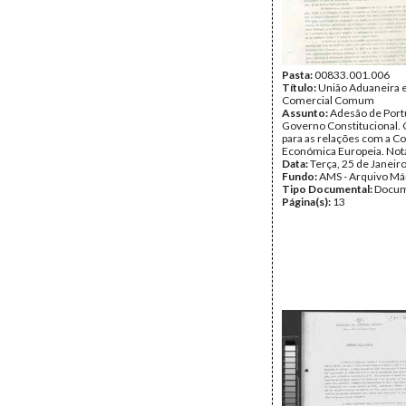
Pasta:
00833.001.006
Título:
União Aduaneira e 
Comercial Comum
Assunto:
Adesão de Portu
Governo Constitucional.
para as relações com a 
Económica Europeia. Nota
Data:
Terça, 25 de Janeir
Fundo:
AMS - Arquivo Má
Tipo Documental:
Docum
Página(s):
13