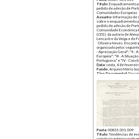
Título:
Enquadramento po
pedido de adesão de Port
Comunidades Europeias
Assunto:
Informação de 
sobre o enquadramento po
pedido de adesão de Port
Comunidade Económica 
(CEE), da autoria de Alex
Lencastre da Veiga e de 
´Oliveira Neves. Encontr
organizado pelos seguintes
- Apreciação Geral"; "II - 
Europeia"; "III - A Situação
Portuguesa" e "IV - Concl
Data:
sexta, 4 de feverei
Fundo:
Arquivo Mário So
Tipo Documental:
Docum
Página(s):
13
Pasta:
00833.001.009
Título:
Tendências de ev
comércio externo portug