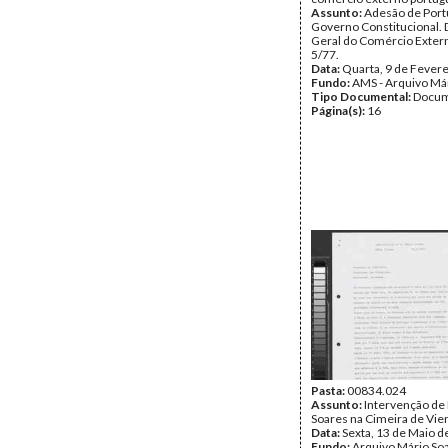
Assunto:
Adesão de Portu
Governo Constitucional. 
Geral do Comércio Exter
5/77.
Data:
Quarta, 9 de Fever
Fundo:
AMS - Arquivo Má
Tipo Documental:
Docum
Página(s):
16
Pasta:
00834.024
Assunto:
Intervenção de
Soares na Cimeira de Vie
Data:
Sexta, 13 de Maio d
Fundo:
Arquivo Mário So