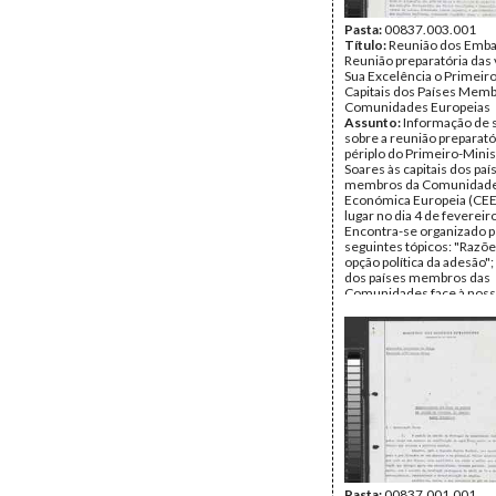
Pasta:
00837.003.001
Título:
Reunião dos Emba
Reunião preparatória das 
Sua Excelência o Primeiro
Capitais dos Países Mem
Comunidades Europeias
Assunto:
Informação de 
sobre a reunião preparató
périplo do Primeiro-Mini
Soares às capitais dos paí
membros da Comunidad
Económica Europeia (CEE)
lugar no dia 4 de fevereir
Encontra-se organizado p
seguintes tópicos: "Razõ
opção política da adesão";
dos países membros das
Comunidades face à nos
pretensão"; "Estratégia a 
o encaminhamento do pe
adesão" e "Aspectos da o
das visitas".
Data:
c. Fevereiro de 197
Fundo:
Arquivo Mário So
Tipo Documental:
Docum
Página(s):
7
Pasta:
00837.001.001