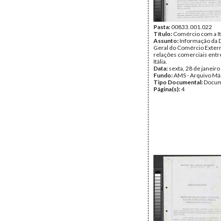
Pasta:
00833.001.022
Título:
Comércio com a It
Assunto:
Informação da 
Geral do Comércio Extern
relações comerciais entre
Itália.
Data:
sexta, 28 de janeir
Fundo:
AMS - Arquivo Má
Tipo Documental:
Docum
Página(s):
4