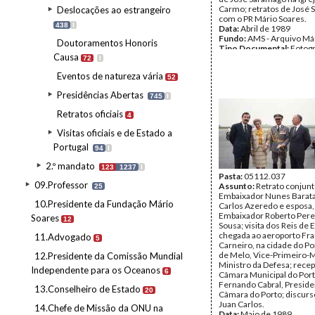
Carmo; retratos de José
Deslocações ao estrangeiro
com o PR Mário Soares.
438
I
Data:
Abril de 1989
Fundo:
AMS - Arquivo Má
Doutoramentos Honoris
Tipo Documental:
Fotogr
Causa
Página(s):
35
72
I
Eventos de natureza vária
52
Presidências Abertas
745
I
Retratos oficiais
4
Visitas oficiais e de Estado a
Portugal
94
I
2.º mandato
123
1237
I
Pasta:
05112.037
09.Professor
Assunto:
Retrato conjunt
25
Embaixador Nunes Barata
10.Presidente da Fundação Mário
Carlos Azeredo e esposa,
Embaixador Roberto Pere
Soares
12
Sousa; visita dos Reis de 
chegada ao aeroporto Fra
11.Advogado
5
Carneiro, na cidade do Po
de Melo, Vice-Primeiro-M
12.Presidente da Comissão Mundial
Ministro da Defesa; rece
Independente para os Oceanos
6
Câmara Municipal do Port
Fernando Cabral, Preside
13.Conselheiro de Estado
20
Câmara do Porto; discurs
Juan Carlos.
14.Chefe de Missão da ONU na
Data:
Maio de 1989