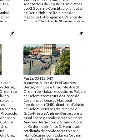
ian),
Assembleia da República; ministros
a
do XI Governo Constitucional: João
Aníbal
de Deus Pinheiro (Ministro dos
stro),
Negócios Estrangeiros), Valente de
iro-
Oliveira (Ministro do Planeamento e
sa), Luís
Ordenação do Território), Fernando
ro do
Nogueira (Ministro da Presidência e
nto do
da Justiça), Eurico de Melo (Vice-
ro Vítor
Primeiro-Ministro e Ministro da
emo
Defesa), Miguel Cadilhe (Ministro das
entação de
Finanças), José Silveira Godinho
(Ministro da Administração Interna),
, ao PR
José Silva Peneda (Ministro do
so,
Empree da Segurança Social),
Negócios
António Bagão Félix (Secretário de
os
Estado do Empree Formação
forme de
Profissional) entre outros; discurso
fe da Casa
do Rei de Espanha.
Pasta:
05112.047
ácio de
Data:
Assunto:
Maio de 1989
Visita de Frei Andrew
w Bertie,
Fundo:
Bertie, Príncipe e Grão-Mestre da
AMS - Arquivo Mário Soares
a Ordem de
o Soares
Tipo Documental:
Ordem de Malta; recepção no Palácio
Fotografias
la, no
fias
Página(s):
de Belém; formatura do Corpo de
36
a tribuna
Cavalaria da Guarda Nacional
tes
Republicana (GNR), diante do Palácio
or Roberto
de Belém; retratos do Príncipe e
 Protocolo
Grão-Mestre Andrew Bertie com o
s Azeredo
casal Soares; condecoração de Frei
); Aníbal
Andrew Bertie com o Grande-Colar
stro;
da Ordem do Infante D. Henrique,
tie
retribuída de condecoração do PR
 Grã Cruz
Mário Soares com Colar da Ordem
de Malta (São João do Hospital);