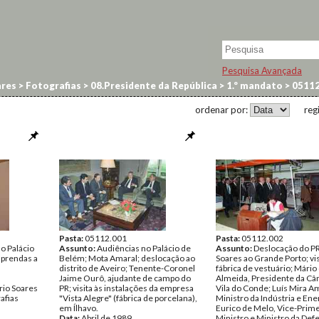
Pesquisa Avançada
res
>
Fotografias
>
08.Presidente da República
>
1.º mandato
>
0511
ordenar por:
reg
Pasta:
05112.001
Pasta:
05112.002
no Palácio
Assunto:
Audiências no Palácio de
Assunto:
Deslocação do P
 prendas a
Belém; Mota Amaral; deslocação ao
Soares ao Grande Porto; vi
distrito de Aveiro; Tenente-Coronel
fábrica de vestuário; Mário
Jaime Ourô, ajudante de campo do
Almeida, Presidente da Câ
rio Soares
PR; visita às instalações da empresa
Vila do Conde; Luís Mira A
afias
"Vista Alegre" (fábrica de porcelana),
Ministro da Indústria e Ene
em Ílhavo.
Eurico de Melo, Vice-Prime
Data:
Abril de 1989
Ministro e Ministro da Defe