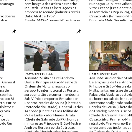
 Saramago
com insígnia da Ordem de Mérito
Fundação Calouste Gulbenk
Industrial; visita às instalações da
Vítor Crespo (Presidente d
empresa Maconde (indústria têxtil).
Assembleia da República), 
rio Soares
Data:
Abril de 1989
Cavaco Silva (Primeiro-Mini
afias
Fundo:
AMS - Arquivo Mário Soares
Eurico de Melo (Vice-Prime
Tipo Documental:
Fotografias
Ministro e Ministro da Defe
Página(s):
37
Valente de Oliveira (Minist
Planeamento e Ordename
Território), Juiz-Conselhei
Melo (Presidente do Supr
Tribunal de Justiça); apres
acreditações, por parte de
embaixadores estrangeiros
Mário Soares; Durão Barro
Secretário de Estado dos 
Estrangeiros; General Carl
Azeredo envergando o uni
Pasta:
05112.044
gala; Alfredo Barroso, Che
Pasta:
05112.045
o:
Assunto:
Visita de Frei Andrew
Civil do PR.
Assunto:
Audiência no Pal
, General
Bertie, Príncipe e Grão-Mestre da
Data:
Belém; visita de Frei Andre
Abril de 1989
 e o
Ordem de Malta; chegada ao
Fundo:
Príncipe e Grão-Mestre d
AMS - Arquivo Mári
ira de
aeroporto internacional da Portela;
Tipo Documental:
Malta; jantar, em traje de ga
Fotogra
Espanha:
apresentação de cumprimentos na
Página(s):
Palácio da Ajuda; aspecto d
36
ncisco Sá
Sala VIP do aeroporto: Embaixador
de honra na sala de banque
rto; Eurico
Roberto Pereira de Sousa (Chefe do
(antitrono real); Embaixad
inistro e
Protocolo do Estado), General Carlos
Pereira de Sousa (Chefe do
pção na
Azeredo (Chefe da Casa Militar do
do Estado); General Carlo
o;
PR), e Embaixador Nunes Barata
(Chefe da Casa Militar do PR
nte da
(Chefe de Gabinete do PR); honras
Cavaco Silva, Primeiro-Mini
o do Rei
militares ao Príncipe e Grão-Mestre
retrato do Frei Andrew Ber
Andrew Bertie: revista às tropas
envergando as insígnias da
diante do Mosteiro dos Jerónimos;
da Ordem de Cristo; Juiz-