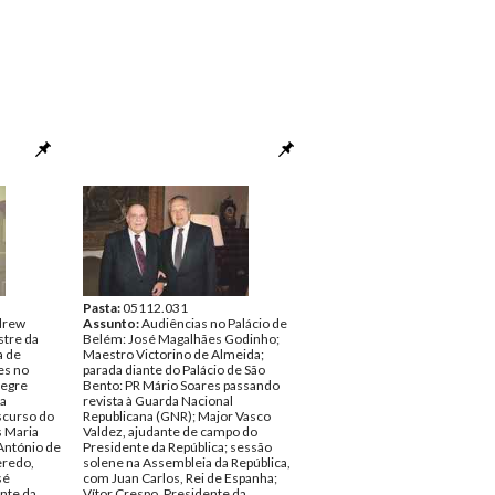
Pasta:
05112.031
ndrew
Assunto:
Audiências no Palácio de
stre da
Belém: José Magalhães Godinho;
a de
Maestro Victorino de Almeida;
es no
parada diante do Palácio de São
legre
Bento: PR Mário Soares passando
ra
revista à Guarda Nacional
iscurso do
Republicana (GNR); Major Vasco
s Maria
Valdez, ajudante de campo do
António de
Presidente da República; sessão
eredo,
solene na Assembleia da República,
sé
com Juan Carlos, Rei de Espanha;
nte da
Vítor Crespo, Presidente da