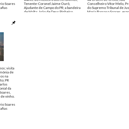
rio Soares
Tenente-Coronel Jaime Ourô,
Conselheiro Vítor Melo, P
afias
Ajudante de Campo do PR; a bandeira
do Supremo Tribunal de Jus
de Malta; João de Deus Pinheiro,
Maria Barroso Soares, espo
Ministro dos Negócios Estrangeiros;
Embaixador Nunes Barata 
retratos do PR Mário Soares com o
Gabinete do PR); casal Aze
Príncipe e Grão-Mestre Andrew
Perdigão.
Bertie; cerimónia de deposição de
Data:
Maio de 1989
flores no túmulo de Camões (Igreja
Fundo:
AMS - Arquivo Mári
de Santa Maria de Belém); recepção
Tipo Documental:
Fotogra
no Palácio de Belém; elementos do
Página(s):
30
Esquadrão Presidencial da Guarda
Nacional Republicana (GNR).
Data:
Maio de 1989
Fundo:
AMS - Arquivo Mário Soares
Tipo Documental:
Fotografias
Página(s):
36
s; visita
imónia de
los na
to; PR
arlos
onial da
Soares,
 de vinho.
rio Soares
afias