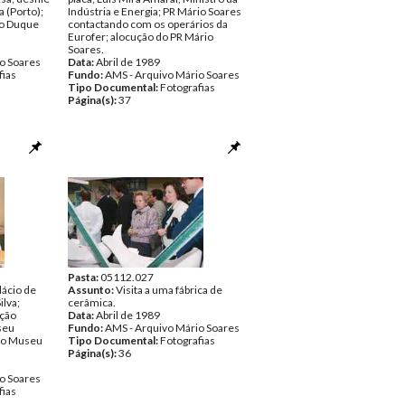
 (Porto);
Indústria e Energia; PR Mário Soares
ão Duque
contactando com os operários da
Eurofer; alocução do PR Mário
Soares.
o Soares
Data:
Abril de 1989
fias
Fundo:
AMS - Arquivo Mário Soares
Tipo Documental:
Fotografias
Página(s):
37
Pasta:
05112.027
lácio de
Assunto:
Visita a uma fábrica de
ilva;
cerâmica.
ação
Data:
Abril de 1989
seu
Fundo:
AMS - Arquivo Mário Soares
ito Museu
Tipo Documental:
Fotografias
Página(s):
36
o Soares
fias