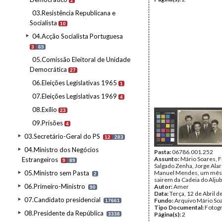
2
03.Resistência Republicana e
Socialista
10
04.Acção Socialista Portuguesa
3
65
05.Comissão Eleitoral de Unidade
Democrática
27
06.Eleições Legislativas 1965
1
07.Eleições Legislativas 1969
4
08.Exílio
23
09.Prisões
4
03.Secretário-Geral do PS
12
283
04.Ministro dos Negócios
Pasta:
06786.001.252
Assunto:
Mário Soares, 
Estrangeiros
9
89
Salgado Zenha, Jorge Alar
05.Ministro sem Pasta
Manuel Mendes, um mês 
2
sairem da Cadeia do Aljub
06.Primeiro-Ministro
Autor:
Amer
90
Data:
Terça, 12 de Abril 
07.Candidato presidencial
Fundo:
Arquivo Mário So
17661
Tipo Documental:
Fotogr
08.Presidente da República
Página(s):
2
3338