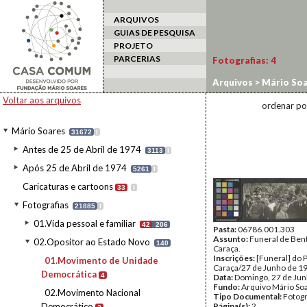
ARQUIVOS
GUIAS DE PESQUISA
PROJETO
PARCERIAS
Fotografias:
4
Arquivos
>
Mário Soa
Democrática
Voltar aos arquivos
ordenar po
Mário Soares
31672
I
Antes de 25 de Abril de 1974
3113
I
Após 25 de Abril de 1974
5261
I
Caricaturas e cartoons
33
I
Fotografias
21885
I
01.Vida pessoal e familiar
42
206
Pasta:
06786.001.303
Assunto:
Funeral de Ben
02.Opositor ao Estado Novo
140
Caraça.
Inscrições:
[Funeral] do 
01.Movimento de Unidade
Caraça/27 de Junho de 1
Democrática
4
Data:
Domingo, 27 de Ju
Fundo:
Arquivo Mário So
02.Movimento Nacional
Tipo Documental:
Fotogr
Democrático
Página(s):
2