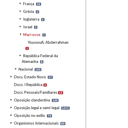
França
18
Grécia
4
Inglaterra
1
Israel
2
Marrocos
1
Youssoufi, Abderrahman
1
República Federal da
Alemanha
8
Nacional
105
Docs. Estado Novo
27
Docs. I República
3
Docs. Pessoais/Familiares
15
Oposição clandestina
146
Oposição legal e semi-legal
1471
Oposição no exílio
79
Organismos Internacionais
89