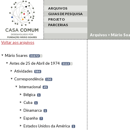
ARQUIVOS
GUIAS DE PESQUISA
PROJETO
PARCERIAS
Arquivos
>
Mário Soa
Voltar aos arquivos
Mário Soares
31672
I
Antes de 25 de Abril de 1974
3113
I
Atividades
584
Correspondência
150
Internacional
45
Bélgica
1
Cuba
1
Dinamarca
1
Espanha
7
Estados Unidos da América
1