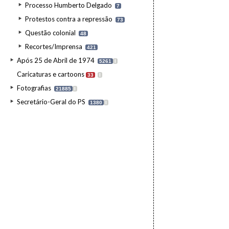
Processo Humberto Delgado
7
Protestos contra a repressão
73
Questão colonial
48
Recortes/Imprensa
421
Após 25 de Abril de 1974
5261
I
Caricaturas e cartoons
33
I
Fotografias
21885
I
Secretário-Geral do PS
1380
I