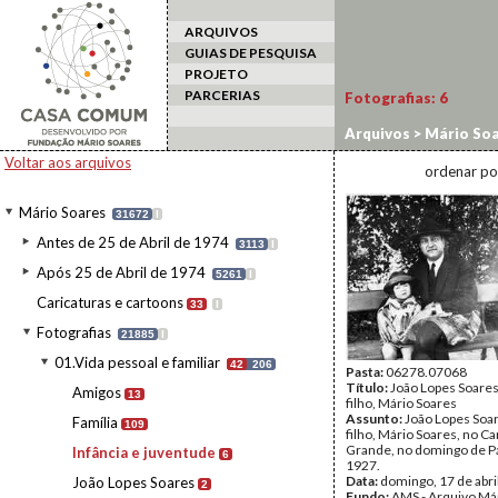
ARQUIVOS
GUIAS DE PESQUISA
PROJETO
PARCERIAS
Fotografias:
6
Arquivos
>
Mário Soa
Voltar aos arquivos
ordenar po
Mário Soares
31672
I
Antes de 25 de Abril de 1974
3113
I
Após 25 de Abril de 1974
5261
I
Caricaturas e cartoons
33
I
Fotografias
21885
I
01.Vida pessoal e familiar
42
206
Pasta:
06278.07068
Título:
João Lopes Soare
Amigos
13
filho, Mário Soares
Assunto:
João Lopes Soa
Família
109
filho, Mário Soares, no 
Grande, no domingo de P
Infância e juventude
6
1927.
Data:
domingo, 17 de abri
João Lopes Soares
2
Fundo:
AMS - Arquivo Már