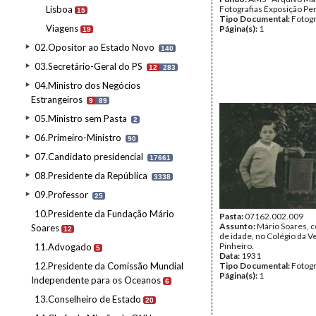
Lisboa
Fotografias Exposição P
15
Tipo Documental:
Fotogr
Viagens
Página(s):
1
19
02.Opositor ao Estado Novo
140
03.Secretário-Geral do PS
12
283
04.Ministro dos Negócios
Estrangeiros
9
89
05.Ministro sem Pasta
2
06.Primeiro-Ministro
90
07.Candidato presidencial
17661
08.Presidente da República
3338
09.Professor
25
10.Presidente da Fundação Mário
Pasta:
07162.002.009
Assunto:
Mário Soares, 
Soares
12
de idade, no Colégio da V
Pinheiro.
11.Advogado
5
Data:
1931
12.Presidente da Comissão Mundial
Tipo Documental:
Fotogr
Página(s):
1
Independente para os Oceanos
6
13.Conselheiro de Estado
20