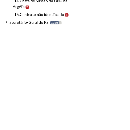
14.Chefe de Missão da ONU na
Argélia
2
15.Contexto não identificado
6
Secretário-Geral do PS
1380
I