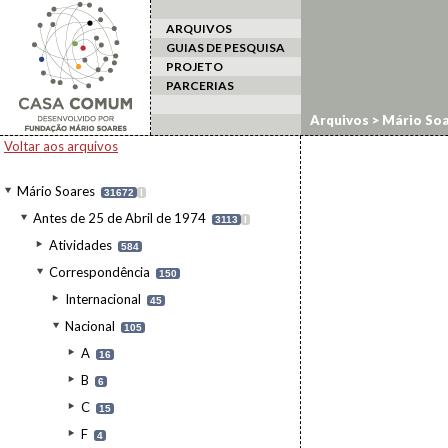
ARQUIVOS
GUIAS DE PESQUISA
PROJETO
PARCERIAS
Arquivos
>
Mário Soa
Voltar aos arquivos
Mário Soares
31672
I
Antes de 25 de Abril de 1974
3113
I
Atividades
584
Correspondência
150
Internacional
45
Nacional
105
A
16
B
6
C
15
F
4