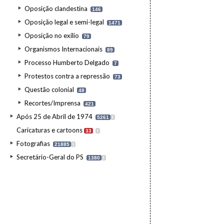
Oposição clandestina
146
Oposição legal e semi-legal
1471
Oposição no exílio
79
Organismos Internacionais
89
Processo Humberto Delgado
7
Protestos contra a repressão
73
Questão colonial
48
Recortes/Imprensa
421
Após 25 de Abril de 1974
5261
I
Caricaturas e cartoons
33
I
Fotografias
21885
I
Secretário-Geral do PS
1380
I