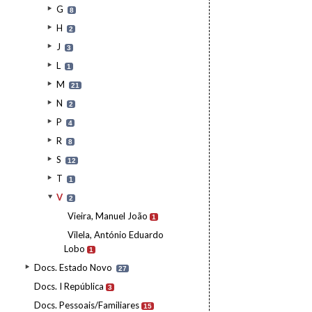
G
8
H
2
J
3
L
1
M
21
N
2
P
4
R
8
S
12
T
1
V
2
Vieira, Manuel João
1
Vilela, António Eduardo
Lobo
1
Docs. Estado Novo
27
Docs. I República
3
Docs. Pessoais/Familiares
15