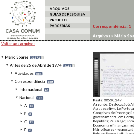
ARQUIVOS
GUIAS DE PESQUISA
PROJETO
PARCERIAS
Correspondência:
1
Arquivos
>
Mário Soa
Voltar aos arquivos
Mário Soares
31672
I
Antes de 25 de Abril de 1974
3113
I
Atividades
584
Correspondência
150
Internacional
45
Nacional
105
Pasta:
00530.249
Assunto:
Deslocação à A
A
16
Agradece livro Le Portuga
Gonçalves de Proença; 
B
6
governamental em Portuga
República; Raul Rego; Jorn
C
15
Economia e Finanças me
Mário Soares - resposta d
F
4
Rabaça; Banco do Bulhosa