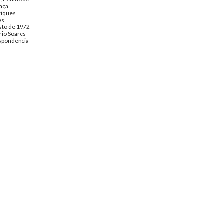
aça.
riques
es
sto de 1972
rio Soares
spondencia