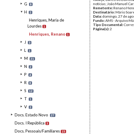
G
notícias; João Manuel Car
8
Remetente:
Renano Hen
H
Destinatário:
Mário Soar
2
Data:
domingo, 27 de ago
Henriques, Maria de
Fundo:
AMS - Arquivo Má
Tipo Documental:
Corre
Lourdes
1
Página(s):
2
Henriques, Renano
1
J
3
L
1
M
21
N
2
P
4
R
8
S
12
T
1
V
2
Docs. Estado Novo
27
Docs. I República
3
Docs. Pessoais/Familiares
15