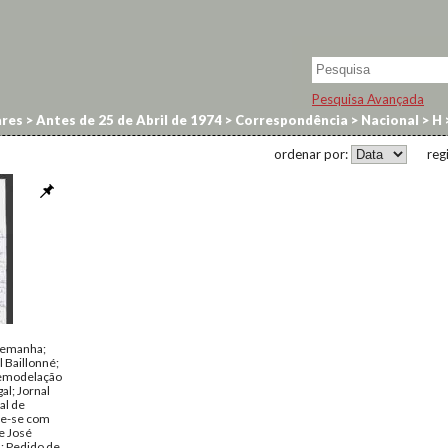
Pesquisa Avançada
res
>
Antes de 25 de Abril de 1974
>
Correspondência
>
Nacional
>
H
ordenar por:
reg
lemanha;
l Baillonné;
Remodelação
l; Jornal
al de
te-se com
e José
; Pedido de