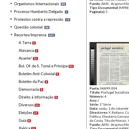
Organismos Internacionais
Fundo:
AMS - Arquivo Má
89
Tipo Documental:
IMPR
Processo Humberto Delgado
Página(s):
5
7
Protestos contra a repressão
73
Questão colonial
48
Recortes/Imprensa
421
A Terra
2
Alavanca
2
Avante!
31
Bol. Of. de S. Tomé e Príncipe
51
Boletim Anti-Colonial
5
Boletim da Paz
2
Pasta:
06899.004
Democracia
5
Título:
Portugal Socialista
Número:
4
Direito à Informação
5
Ano:
I
Série:
1ª Série
Diversos
61
Data:
sexta, 1 de setemb
Eleições
Directores:
Y. Reitano; 
47
Política: Eleutério Gervá
Guia
da Costa, Tito de Morais, 
8
Fundo:
AMS - Arquivo Má
Ibérica
Tipo Documental:
IMPR
11