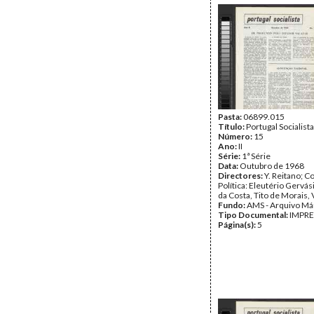
Pasta:
06899.015
Título:
Portugal Socialista
Número:
15
Ano:
II
Série:
1ª Série
Data:
Outubro de 1968
Directores:
Y. Reitano; 
Política: Eleutério Gervá
da Costa, Tito de Morais, 
Fundo:
AMS - Arquivo Má
Tipo Documental:
IMPR
Página(s):
5