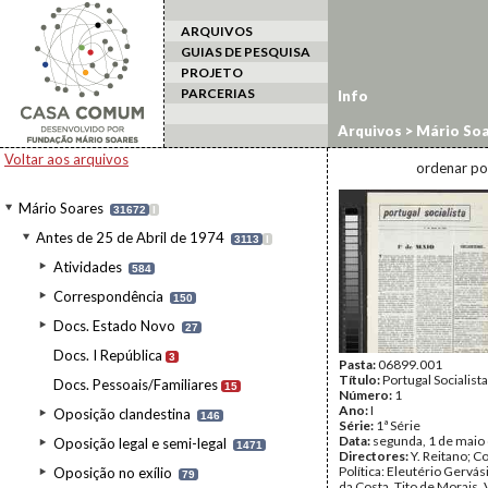
ARQUIVOS
GUIAS DE PESQUISA
PROJETO
PARCERIAS
Info
Arquivos
>
Mário Soa
Voltar aos arquivos
ordenar po
Mário Soares
31672
I
Antes de 25 de Abril de 1974
3113
I
Atividades
584
Correspondência
150
Docs. Estado Novo
27
Docs. I República
3
Pasta:
06899.001
Título:
Portugal Socialista
Docs. Pessoais/Familiares
15
Número:
1
Ano:
I
Oposição clandestina
146
Série:
1ª Série
Data:
segunda, 1 de maio
Oposição legal e semi-legal
1471
Directores:
Y. Reitano; 
Política: Eleutério Gervá
Oposição no exílio
79
da Costa, Tito de Morais, 