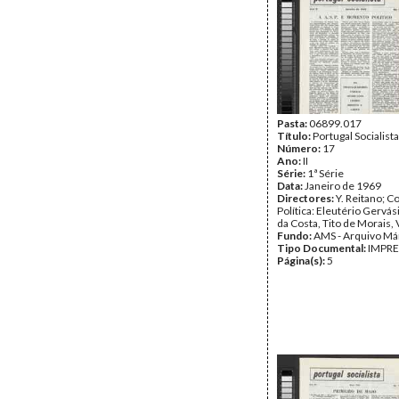
Pasta:
06899.017
Título:
Portugal Socialista
Número:
17
Ano:
II
Série:
1ª Série
Data:
Janeiro de 1969
Directores:
Y. Reitano; 
Política: Eleutério Gervá
da Costa, Tito de Morais, 
Fundo:
AMS - Arquivo Má
Tipo Documental:
IMPR
Página(s):
5