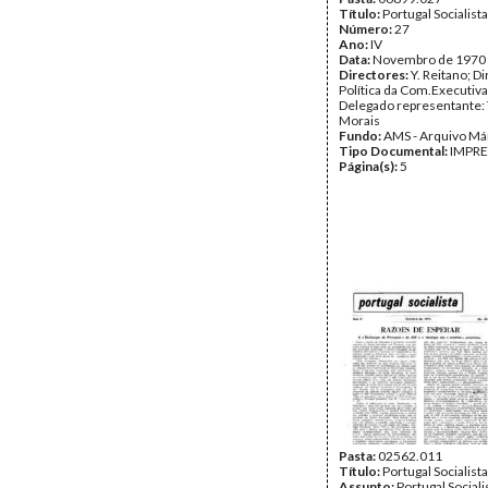
Título:
Portugal Socialista
Número:
27
Ano:
IV
Data:
Novembro de 1970
Directores:
Y. Reitano; D
Política da Com.Executiva
Delegado representante: 
Morais
Fundo:
AMS - Arquivo Má
Tipo Documental:
IMPR
Página(s):
5
Pasta:
02562.011
Título:
Portugal Socialista
Assunto:
Portugal Sociali