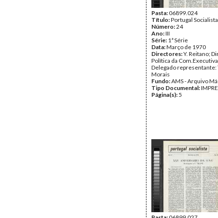
Pasta:
06899.024
Título:
Portugal Socialista
Número:
24
Ano:
III
Série:
1ª Série
Data:
Março de 1970
Directores:
Y. Reitano; D
Política da Com.Executiva
Delegado representante: 
Morais
Fundo:
AMS - Arquivo Má
Tipo Documental:
IMPR
Página(s):
5
Pasta:
06899.027