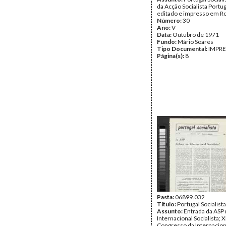
da Acção Socialista Portu
editado e impresso em R
Número:
30
Ano:
V
Data:
Outubro de 1971
Fundo:
Mário Soares
Tipo Documental:
IMPR
Página(s):
8
Pasta:
06899.032
Título:
Portugal Socialista
Assunto:
Entrada da ASP 
Internacional Socialista; X
Congresso da Internacion