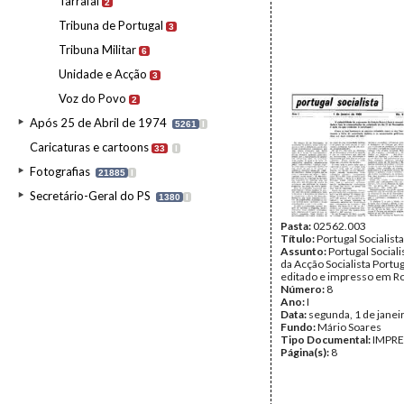
Tarrafal
2
Tribuna de Portugal
3
Tribuna Militar
6
Unidade e Acção
3
Voz do Povo
2
Após 25 de Abril de 1974
5261
I
Caricaturas e cartoons
33
I
Fotografias
21885
I
Secretário-Geral do PS
1380
I
Pasta:
02562.003
Título:
Portugal Socialista
Assunto:
Portugal Sociali
da Acção Socialista Portu
editado e impresso em R
Número:
8
Ano:
I
Data:
segunda, 1 de janei
Fundo:
Mário Soares
Tipo Documental:
IMPR
Página(s):
8