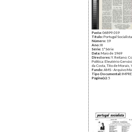
Pasta:
06899.019
Título:
Portugal Socialista
Número:
19
Ano:
III
Série:
1ª Série
Data:
Maio de 1969
Directores:
Y. Reitano; 
Política: Eleutério Gervá
da Costa, Tito de Morais, 
Fundo:
AMS - Arquivo Má
Tipo Documental:
IMPR
Página(s):
5