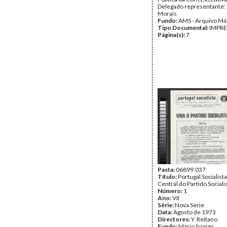
Delegado representante: 
Morais
Fundo:
AMS - Arquivo Má
Tipo Documental:
IMPR
Página(s):
7
Pasta:
06899.037
Título:
Portugal Socialist
Central do Partido Sociali
Número:
1
Ano:
VII
Série:
Nova Serie
Data:
Agosto de 1973
Directores:
Y. Reitano
Fundo:
Mário Soares