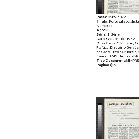
Pasta:
06899.022
Título:
Portugal Socialista
Número:
22
Ano:
III
Série:
1ª Série
Data:
Outubro de 1969
Directores:
Y. Reitano; 
Política: Eleutério Gervá
da Costa, Tito de Morais, 
Fundo:
AMS - Arquivo Má
Tipo Documental:
IMPR
Página(s):
5