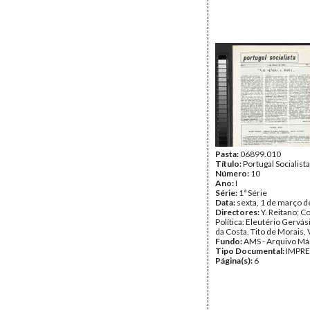
Pasta:
06899.010
Título:
Portugal Socialista
Número:
10
Ano:
I
Série:
1ª Série
Data:
sexta, 1 de março 
Directores:
Y. Reitano; 
Política: Eleutério Gervá
da Costa, Tito de Morais, 
Fundo:
AMS - Arquivo Má
Tipo Documental:
IMPR
Página(s):
6