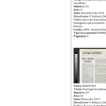
Socialista.
Número:
32
Ano:
V
Data:
Setembro de 1972
Directores:
Y. Reitano; D
Política da Com.Executiva
Delegado representante: 
Morais
Fundo:
AMS - Arquivo Má
Tipo Documental:
IMPR
Página(s):
3
Pasta:
06899.035
Título:
Portugal Socialista
Número:
35
Ano:
VI
Data:
Março de 1973
Directores:
Y. Reitano; D
Política da Com.Executiva