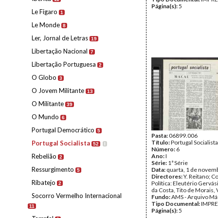
Página(s):
5
Le Figaro
1
Le Monde
8
Ler, Jornal de Letras
19
Libertação Nacional
7
Libertação Portuguesa
2
O Globo
3
O Jovem Militante
13
O Militante
39
O Mundo
6
Portugal Democrático
5
Pasta:
06899.006
Título:
Portugal Socialista
Portugal Socialista
52
I
Número:
6
Rebelião
Ano:
I
2
Série:
1ª Série
Ressurgimento
Data:
quarta, 1 de novem
5
Directores:
Y. Reitano; 
Ribatejo
Política: Eleutério Gervá
2
da Costa, Tito de Morais, 
Socorro Vermelho Internacional
Fundo:
AMS - Arquivo Má
Tipo Documental:
IMPR
11
Página(s):
5