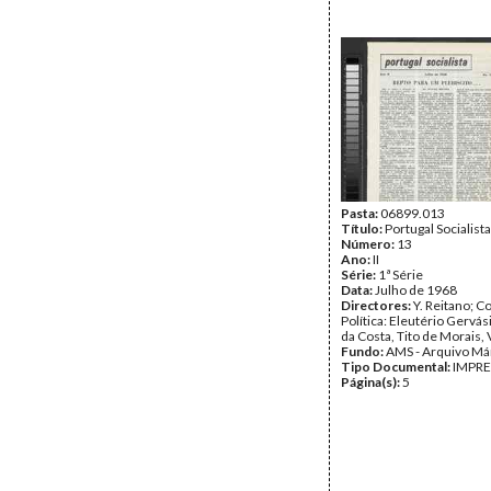
Pasta:
06899.013
Título:
Portugal Socialista
Número:
13
Ano:
II
Série:
1ª Série
Data:
Julho de 1968
Directores:
Y. Reitano; 
Política: Eleutério Gervá
da Costa, Tito de Morais, 
Fundo:
AMS - Arquivo Má
Tipo Documental:
IMPR
Página(s):
5