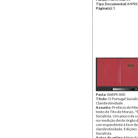
Tipo Documental:
IMPR
Página(s):
5
Pasta:
06899.000
Título:
O Portugal Sociali
Clandestinidade
Assunto:
Prefácio de Már
texto de Tito de Morais, "
Socialista. Um pouco da su
na reedição deste órgão 
correspondente à fase da
clandestinidade. Edições
Socialista.
Autor do artigo:
Mário So