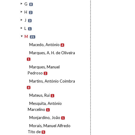
G
8
H
2
J
3
L
1
M
21
Macedo, António
4
Marques, A. H. de Oliveira
1
Marques, Manuel
Pedroso
2
Martins, António Coimbra
4
Mateus, Rui
1
Mesquita, António
Marcelino
1
Monjardino, João
1
Morais, Manuel Alfredo
Tito de
5