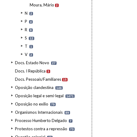
Moura, Mário
2
N
2
P
4
R
8
S
12
T
1
V
2
Docs. Estado Novo
27
Docs. I República
3
Docs. Pessoais/Familiares
15
Oposição clandestina
146
Oposição legal e semi-legal
1471
Oposição no exílio
79
Organismos Internacionais
89
Processo Humberto Delgado
7
Protestos contra a repressão
73