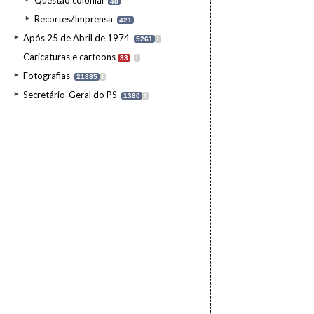
Questão colonial
48
Recortes/Imprensa
421
Após 25 de Abril de 1974
5261
I
Caricaturas e cartoons
33
I
Fotografias
21885
I
Secretário-Geral do PS
1380
I