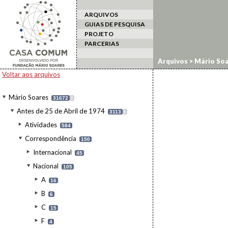
ARQUIVOS
GUIAS DE PESQUISA
PROJETO
PARCERIAS
Arquivos
>
Mário Soa
Voltar aos arquivos
Mário Soares
31672
I
Antes de 25 de Abril de 1974
3113
I
Atividades
584
Correspondência
150
Internacional
45
Nacional
105
A
16
B
6
C
15
F
4