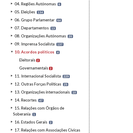
04. Regiões Autónomas
6
05. Eleições
134
06. Grupo Parlamentar
64
07. Departamentos
13
08. Organizações Autónomas
20
09. Imprensa Socialista
137
10. Acordos políticos
4
Eleitorais
2
Governamentais
2
11. Internacional Socialista
229
12. Outras Forças Políticas
25
13. Organizações internacionais
10
14. Recortes
47
15. Relações com Órgãos de
Soberania
1
16. Estados Gerais
2
17. Relações com Associações Cívicas