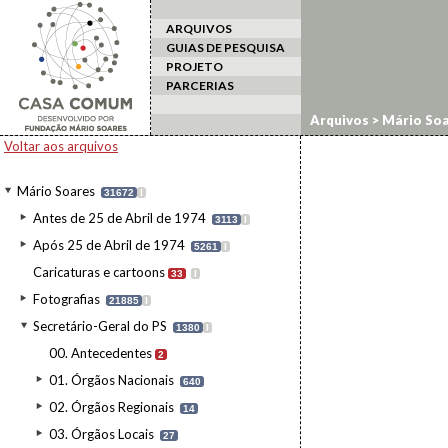
ARQUIVOS
GUIAS DE PESQUISA
PROJETO
PARCERIAS
Arquivos
>
Mário Soa
Voltar aos arquivos
Mário Soares
31672
I
Antes de 25 de Abril de 1974
3113
I
Após 25 de Abril de 1974
5261
I
Caricaturas e cartoons
33
I
Fotografias
21885
I
Secretário-Geral do PS
1380
I
00. Antecedentes
2
01. Órgãos Nacionais
640
02. Órgãos Regionais
14
03. Órgãos Locais
27