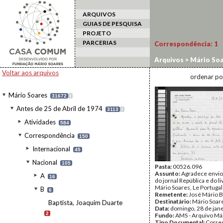
ARQUIVOS
GUIAS DE PESQUISA
PROJETO
PARCERIAS
Correspondência:
1
Arquivos
>
Mário Soa
Mário
Voltar aos arquivos
ordenar po
Mário Soares
31672
I
Antes de 25 de Abril de 1974
3113
I
Atividades
584
Correspondência
150
Internacional
45
Nacional
105
Pasta:
00526.096
Assunto:
Agradece envio
A
16
do jornal República e do li
Mário Soares, Le Portugal
B
6
Remetente:
José Mário 
Destinatário:
Mário Soar
Baptista, Joaquim Duarte
Data:
domingo, 28 de jan
2
Fundo:
AMS - Arquivo Má
Tipo Documental:
Corre