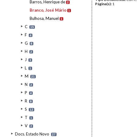
Barros, Henrique de
2
Página(s):
1
Branco, José Mário
1
Bulhosa, Manuel
1
C
15
F
4
G
8
H
2
J
3
L
1
M
21
N
2
P
4
R
8
S
12
T
1
V
2
Docs. Estado Novo
27