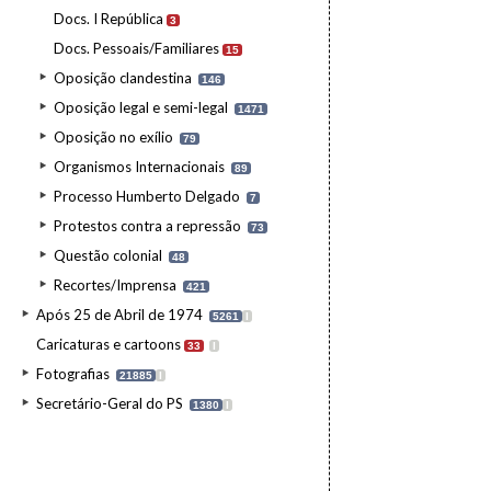
Docs. I República
3
Docs. Pessoais/Familiares
15
Oposição clandestina
146
Oposição legal e semi-legal
1471
Oposição no exílio
79
Organismos Internacionais
89
Processo Humberto Delgado
7
Protestos contra a repressão
73
Questão colonial
48
Recortes/Imprensa
421
Após 25 de Abril de 1974
5261
I
Caricaturas e cartoons
33
I
Fotografias
21885
I
Secretário-Geral do PS
1380
I