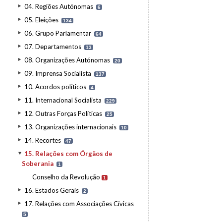
04. Regiões Autónomas
6
05. Eleições
134
06. Grupo Parlamentar
64
07. Departamentos
13
08. Organizações Autónomas
20
09. Imprensa Socialista
137
10. Acordos políticos
4
11. Internacional Socialista
229
12. Outras Forças Políticas
25
13. Organizações internacionais
10
14. Recortes
47
15. Relações com Órgãos de
Soberania
1
Conselho da Revolução
1
16. Estados Gerais
2
17. Relações com Associações Cívicas
5