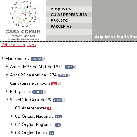
ARQUIVOS
GUIAS DE PESQUISA
PROJETO
PARCERIAS
Arquivos
>
Mário Soa
Voltar aos arquivos
Mário Soares
31672
I
Antes de 25 de Abril de 1974
3113
I
Após 25 de Abril de 1974
5261
I
Caricaturas e cartoons
33
I
Fotografias
21885
I
Secretário-Geral do PS
1380
I
00. Antecedentes
2
01. Órgãos Nacionais
640
02. Órgãos Regionais
14
03. Órgãos Locais
27