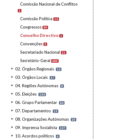
Comissão Nacional de Conflitos
1
Comissão Política
13
Congressos
90
Conselho Directivo
1
Convenções
2
Secretariado Nacional
21
Secretário-Geral
480
02. Órgãos Regionais
14
03. Órgãos Locais
27
04. Regiões Autónomas
6
05. Eleições
134
06. Grupo Parlamentar
64
07. Departamentos
13
08. Organizações Autónomas
20
09. Imprensa Socialista
137
10. Acordos políticos
4