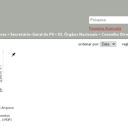
Pesquisa Avançada
res
>
Secretário-Geral do PS
>
01. Órgãos Nacionais
>
Conselho Dire
ordenar por:
reg
 Arquivo
entos
, 1 PDF)