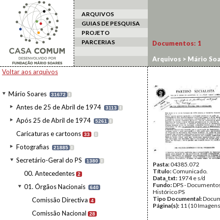
ARQUIVOS
GUIAS DE PESQUISA
PROJETO
PARCERIAS
Documentos:
1
Arquivos
>
Mário Soa
Voltar aos arquivos
Mário Soares
31672
I
Antes de 25 de Abril de 1974
3113
I
Após 25 de Abril de 1974
5261
I
Caricaturas e cartoons
33
I
Fotografias
21885
I
Secretário-Geral do PS
1380
I
Pasta:
04385.072
Título:
Comunicado.
00. Antecedentes
2
Data_txt:
1974 e s/d
Fundo:
DPS - Documentos
01. Órgãos Nacionais
640
Histórico PS
Tipo Documental:
Docum
Comissão Directiva
4
Página(s):
11 (10 Imagens
Comissão Nacional
28