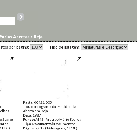
dências Abertas
>
Beja
istos por página:
Tipo de listagem:
Pasta:
00421.003
o-
Título:
Programa da Presidência
celhos
Aberta em Beja
Data:
1987
o Soares
Fundo:
AMS - Arquivo Mário Soares
ntos
Tipo Documental:
Documentos
1 PDF)
Página(s):
15 (14 Imagens, 1 PDF)