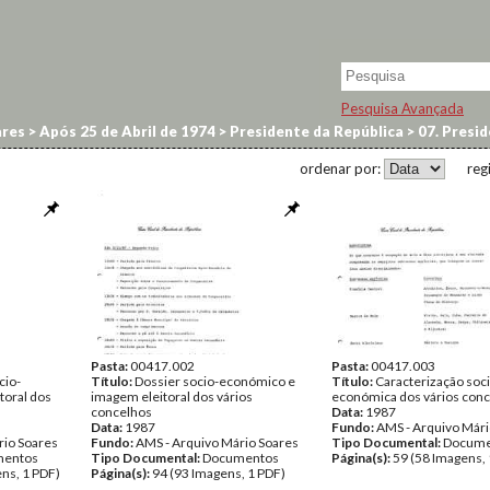
Pesquisa Avançada
res
>
Após 25 de Abril de 1974
>
Presidente da República
>
07. Presi
ordenar por:
reg
Pasta:
00417.002
Pasta:
00417.003
cio-
Título:
Dossier socio-económico e
Título:
Caracterização soci
toral dos
imagem eleitoral dos vários
económica dos vários con
concelhos
Data:
1987
Data:
1987
Fundo:
AMS - Arquivo Mári
rio Soares
Fundo:
AMS - Arquivo Mário Soares
Tipo Documental:
Docume
entos
Tipo Documental:
Documentos
Página(s):
59 (58 Imagens, 
ns, 1 PDF)
Página(s):
94 (93 Imagens, 1 PDF)