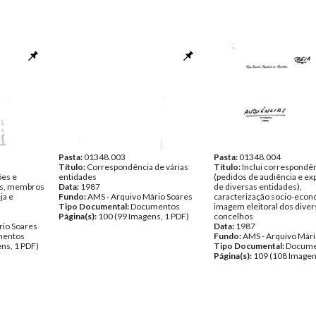
Pasta:
01348.003
Pasta:
01348.004
Título:
Correspondência de várias
Título:
Inclui correspondê
ões e
entidades
(pedidos de audiência e ex
es, membros
Data:
1987
de diversas entidades),
ja e
Fundo:
AMS - Arquivo Mário Soares
caracterização socio-econ
Tipo Documental:
Documentos
imagem eleitoral dos dive
Página(s):
100 (99 Imagens, 1 PDF)
concelhos
rio Soares
Data:
1987
entos
Fundo:
AMS - Arquivo Mári
ns, 1 PDF)
Tipo Documental:
Docume
Página(s):
109 (108 Imagen