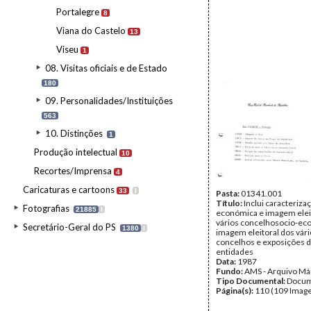
Portalegre
8
Viana do Castelo
13
Viseu
1
08. Visitas oficiais e de Estado
180
09. Personalidades/Instituições
563
10. Distinções
1
Produção intelectual
10
Recortes/Imprensa
4
Caricaturas e cartoons
33
I
Pasta:
01341.001
Título:
Inclui caracteriza
Fotografias
21885
I
económica e imagem elei
vários concelhosocio-ec
Secretário-Geral do PS
1380
I
imagem eleitoral dos vár
concelhos e exposições d
entidades
Data:
1987
Fundo:
AMS - Arquivo Má
Tipo Documental:
Docum
Página(s):
110 (109 Image