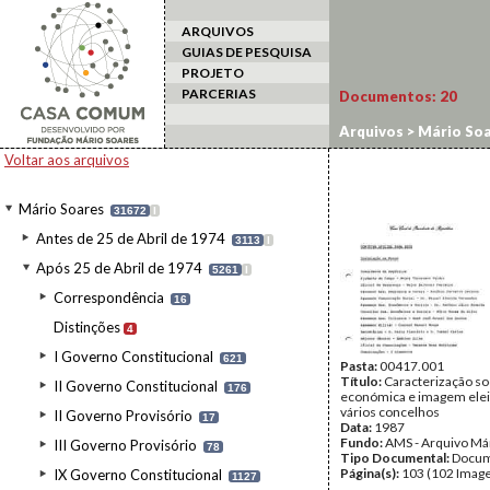
ARQUIVOS
GUIAS DE PESQUISA
PROJETO
PARCERIAS
Documentos:
20
Arquivos
>
Mário Soa
Voltar aos arquivos
Mário Soares
31672
I
Antes de 25 de Abril de 1974
3113
I
Após 25 de Abril de 1974
5261
I
Correspondência
16
Distinções
4
I Governo Constitucional
621
Pasta:
00417.001
Título:
Caracterização so
II Governo Constitucional
176
económica e imagem elei
vários concelhos
II Governo Provisório
17
Data:
1987
Fundo:
AMS - Arquivo Má
III Governo Provisório
78
Tipo Documental:
Docum
Página(s):
103 (102 Image
IX Governo Constitucional
1127