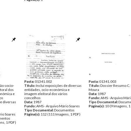
Pasta:
01341.002
Pasta:
01341.003
ção socio-
Título:
Inclui exposições de diversas
Título:
Dossier Resumo C. 
toral dos
entidades, ocio-económica e
Moura
onómica e
imagem eleitoral dos vários
Data:
1987
ios
concelhos
Fundo:
AMS - Arquivo Mári
e diversas
Data:
1987
Tipo Documental:
Docume
Fundo:
AMS - Arquivo Mário Soares
Página(s):
10 (9 Imagens, 1
Tipo Documental:
Documentos
rio Soares
Página(s):
112 (111 Imagens, 1 PDF)
entos
ns, 1 PDF)