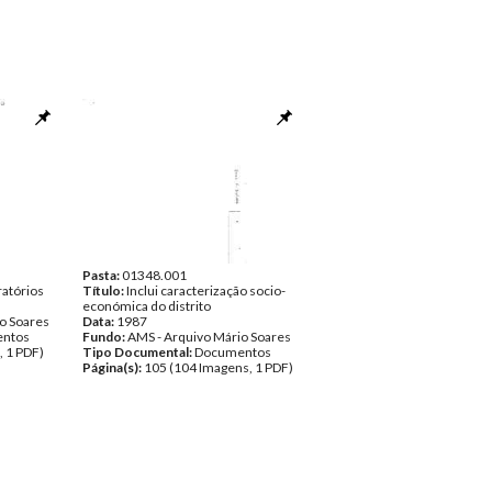
Pasta:
01348.001
atórios
Título:
Inclui caracterização socio-
económica do distrito
o Soares
Data:
1987
ntos
Fundo:
AMS - Arquivo Mário Soares
, 1 PDF)
Tipo Documental:
Documentos
Página(s):
105 (104 Imagens, 1 PDF)