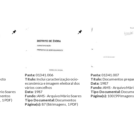
Pasta:
01341.006
Pasta:
01341.007
ecto
Título:
Inclui caracterização ocio-
Título:
Documentos prepar
económica e imagem eleitoral dos
Data:
1987
vários concelhos
Fundo:
AMS - Arquivo Mári
rio Soares
Data:
1987
Tipo Documental:
Docume
entos
Fundo:
AMS - Arquivo Mário Soares
Página(s):
100 (99 Imagens
, 1 PDF)
Tipo Documental:
Documentos
Página(s):
87 (86 Imagens, 1 PDF)