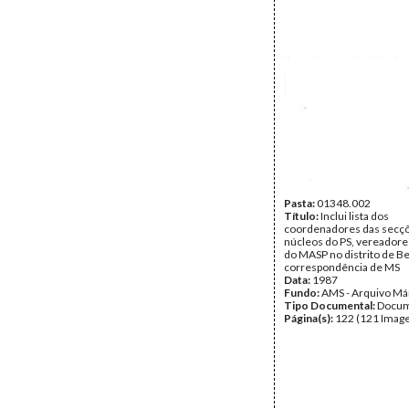
Pasta:
01348.002
Título:
Inclui lista dos
coordenadores das secç
núcleos do PS, vereador
do MASP no distrito de Be
correspondência de MS
Data:
1987
Fundo:
AMS - Arquivo Má
Tipo Documental:
Docum
Página(s):
122 (121 Image