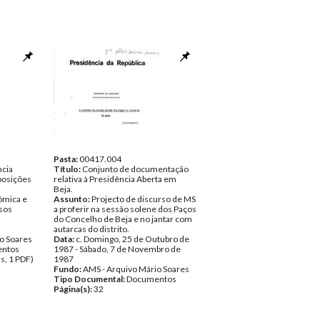
Pasta:
00417.004
ncia
Título:
Conjunto de documentação
posições
relativa à Presidência Aberta em
Beja.
ómica e
Assunto:
Projecto de discurso de MS
rsos
a proferir na sessão solene dos Paços
do Concelho de Beja e no jantar com
autarcas do distrito.
o Soares
Data:
c. Domingo, 25 de Outubro de
ntos
1987 - Sábado, 7 de Novembro de
s, 1 PDF)
1987
Fundo:
AMS - Arquivo Mário Soares
Tipo Documental:
Documentos
Página(s):
32