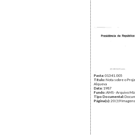
Pasta:
01341.005
Título:
Nota sobre o Proj
Alqueva
Data:
1987
Fundo:
AMS - Arquivo Má
Tipo Documental:
Docum
Página(s):
20 (19 Imagens