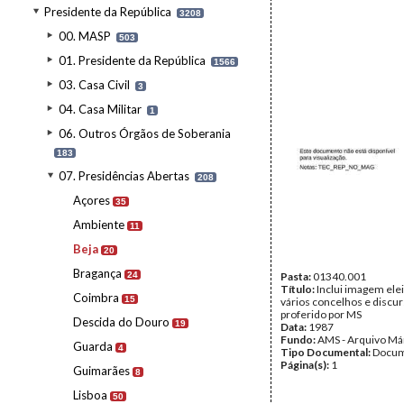
Presidente da República
3208
00. MASP
503
01. Presidente da República
1566
03. Casa Civil
3
04. Casa Militar
1
06. Outros Órgãos de Soberania
183
07. Presidências Abertas
208
Açores
35
Ambiente
11
Beja
20
Bragança
24
Pasta:
01340.001
Título:
Inclui imagem elei
Coimbra
15
vários concelhos e discu
proferido por MS
Descida do Douro
19
Data:
1987
Fundo:
AMS - Arquivo Má
Guarda
4
Tipo Documental:
Docum
Página(s):
1
Guimarães
8
Lisboa
50