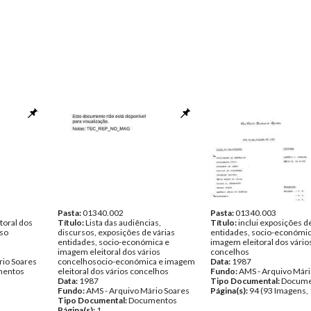
Pasta:
01340.002
Pasta:
01340.003
toral dos
Título:
Lista das audiências,
Título:
inclui exposições d
rso
discursos, exposições de várias
entidades, socio-económic
entidades, socio-económica e
imagem eleitoral dos vário
imagem eleitoral dos vários
concelhos
rio Soares
concelhosocio-económica e imagem
Data:
1987
entos
eleitoral dos vários concelhos
Fundo:
AMS - Arquivo Mári
Data:
1987
Tipo Documental:
Docume
Fundo:
AMS - Arquivo Mário Soares
Página(s):
94 (93 Imagens, 
Tipo Documental:
Documentos
Página(s):
1