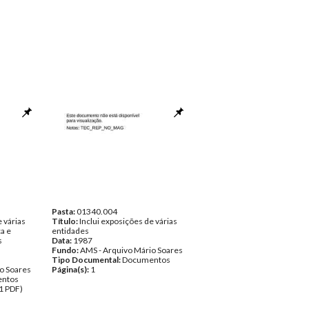
Pasta:
01340.004
e várias
Título:
Inclui exposições de várias
a e
entidades
s
Data:
1987
Fundo:
AMS - Arquivo Mário Soares
Tipo Documental:
Documentos
o Soares
Página(s):
1
ntos
1 PDF)