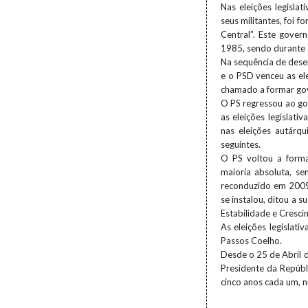
Nas eleições legisla
seus militantes, foi 
Central”. Este gover
1985, sendo durante a
Na sequência de dese
e o PSD venceu as ele
chamado a formar gov
O PS regressou ao go
as eleições legislat
nas eleições autárq
seguintes.
O PS voltou a forma
maioria absoluta, se
reconduzido em 2009
se instalou, ditou a 
Estabilidade e Cresci
As eleições legislat
Passos Coelho.
Desde o 25 de Abril 
Presidente da Repúb
cinco anos cada um, 