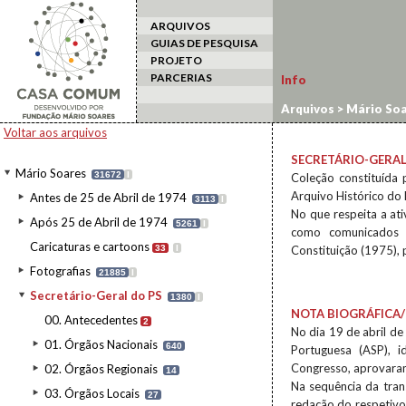
ARQUIVOS
GUIAS DE PESQUISA
PROJETO
PARCERIAS
Info
Arquivos
>
Mário Soa
Voltar aos arquivos
SECRETÁRIO-GERAL
Mário Soares
31672
I
Coleção constituída
Arquivo Histórico do P
Antes de 25 de Abril de 1974
3113
I
No que respeita a at
Após 25 de Abril de 1974
5261
I
como comunicados d
Caricaturas e cartoons
33
I
Constituição (1975), p
Fotografias
21885
I
Secretário-Geral do PS
1380
I
NOTA BIOGRÁFICA/
00. Antecedentes
2
No dia 19 de abril de
01. Órgãos Nacionais
640
Portuguesa (ASP), i
Congresso, aprovaram
02. Órgãos Regionais
14
Na sequência da tran
03. Órgãos Locais
27
redação do respetivo