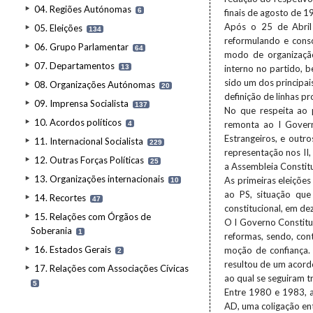
04. Regiões Autónomas
6
finais de agosto de 1
Após o 25 de Abril 
05. Eleições
134
reformulando e conso
06. Grupo Parlamentar
64
modo de organização
07. Departamentos
13
interno no partido, 
sido um dos principai
08. Organizações Autónomas
20
definição de linhas p
09. Imprensa Socialista
137
No que respeita ao 
10. Acordos políticos
remonta ao I Govern
4
Estrangeiros, e outr
11. Internacional Socialista
229
representação nos II,
12. Outras Forças Políticas
25
a Assembleia Constitu
13. Organizações internacionais
As primeiras eleições
10
ao PS, situação que 
14. Recortes
47
constitucional, em d
15. Relações com Órgãos de
O I Governo Constitu
Soberania
1
reformas, sendo, con
16. Estados Gerais
moção de confiança. 
2
resultou de um acord
17. Relações com Associações Cívicas
ao qual se seguiram tr
5
Entre 1980 e 1983, a
AD, uma coligação en