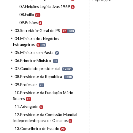
07.Eleições Legislativas 1969
4
08.Exílio
23
09.Prisões
4
03.Secretário-Geral do PS
12
283
04.Ministro dos Negócios
Estrangeiros
9
89
05.Ministro sem Pasta
2
06.Primeiro-Ministro
90
07.Candidato presidencial
17661
08.Presidente da República
3338
09.Professor
25
10.Presidente da Fundação Mário
Soares
12
11.Advogado
5
12.Presidente da Comissão Mundial
Independente para os Oceanos
6
13.Conselheiro de Estado
20