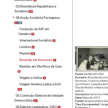
2
03.Resistência Republicana e
Socialista
10
04.Acção Socialista Portuguesa
3
65
Fundação da ASP em
Genebra
4
Internacional Socialista
2
Londres
4
Madrid
26
Reunião em Suresnes
6
Reunião em Vila Nova de Gaia
6
Pasta:
06786.001.052
Assunto:
Reunião de soci
Viagem à Suécia
1
Suresnes. Francisco Ramo
Viagem América Latina e EUA
José Neves, Catanho de 
Tito de Morais e Mário So
13
outros.
Inscrições:
Suresnes-Mai
05.Comissão Eleitoral de Unidade
Data:
Maio de 1971
Democrática
Fundo:
Arquivo Mário So
27
Tipo Documental:
Fotogr
06.Eleições Legislativas 1965
1
Página(s):
2