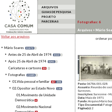
ARQUIVOS
GUIAS DE PESQUISA
PROJETO
PARCERIAS
Fotografias:
6
Arquivos
>
Mário Soa
Reunião em Suresne
Voltar aos arquivos
ordenar po
Mário Soares
31672
I
Antes de 25 de Abril de 1974
3113
I
Após 25 de Abril de 1974
5261
I
Caricaturas e cartoons
33
I
Fotografias
21885
I
01.Vida pessoal e familiar
42
206
Pasta:
06786.001.028
Assunto:
Reunião de soci
02.Opositor ao Estado Novo
140
Suresnes.
Inscrições:
Suresnne - M
01.Movimento de Unidade
Data:
Maio de 1971
Democrática
4
Fundo:
Arquivo Mário So
Tipo Documental:
Fotogr
02.Movimento Nacional
Página(s):
2
Democrático