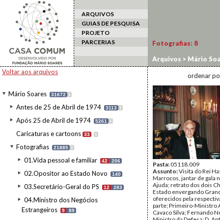
ARQUIVOS
GUIAS DE PESQUISA
PROJETO
PARCERIAS
Fotografias:
8
Arquivos
>
Mário Soa
Estado a Portugal
>
R
Voltar aos arquivos
ordenar po
Mário Soares
31672
I
Antes de 25 de Abril de 1974
3113
I
Após 25 de Abril de 1974
5261
I
Caricaturas e cartoons
33
I
Fotografias
21885
I
01.Vida pessoal e familiar
42
206
Pasta:
05118.009
Assunto:
Visita do Rei Ha
02.Opositor ao Estado Novo
140
Marrocos, jantar de gala n
Ajuda; retrato dos dois C
03.Secretário-Geral do PS
12
283
Estado envergando Gran
oferecidos pela respectiv
04.Ministro dos Negócios
parte; Primeiro-Ministro 
Estrangeiros
9
89
Cavaco Silva; Fernando N
Ministro da Defesa; D. An