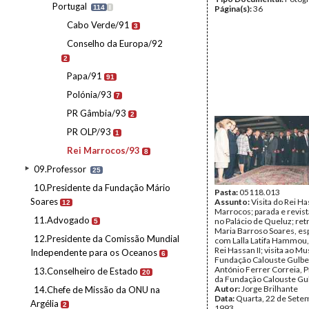
Portugal
114
I
Página(s):
36
Cabo Verde/91
3
Conselho da Europa/92
2
Papa/91
91
Polónia/93
7
PR Gâmbia/93
2
PR OLP/93
1
Rei Marrocos/93
8
09.Professor
25
10.Presidente da Fundação Mário
Pasta:
05118.013
Soares
Assunto:
Visita do Rei Ha
12
Marrocos; parada e revist
11.Advogado
no Palácio de Queluz; ret
5
Maria Barroso Soares, es
12.Presidente da Comissão Mundial
com Lalla Latifa Hammou,
Rei Hassan II; visita ao M
Independente para os Oceanos
6
Fundação Calouste Gulbe
António Ferrer Correia, 
13.Conselheiro de Estado
20
da Fundação Calouste Gu
Autor:
Jorge Brilhante
14.Chefe de Missão da ONU na
Data:
Quarta, 22 de Sete
Argélia
2
1993