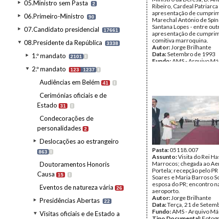
05.Ministro sem Pasta
2
Ribeiro, Cardeal Patriarca
apresentação de cumpri
06.Primeiro-Ministro
90
Marechal António de Spín
Santana Lopes - entre out
07.Candidato presidencial
17661
apresentação de cumpri
comitiva marroquina.
08.Presidente da República
3338
Autor:
Jorge Brilhante
Data:
Setembro de 1993
1.º mandato
2101
I
Fundo:
AMS - Arquivo Má
Tipo Documental:
Fotogr
2.º mandato
123
1237
I
Página(s):
36
Audiências em Belém
41
I
Cerimónias oficiais e de
Estado
31
I
Condecorações de
personalidades
2
Deslocações ao estrangeiro
Pasta:
05118.007
863
I
Assunto:
Visita do Rei Ha
Marrocos; chegada ao Ae
Doutoramentos Honoris
Portela; recepção pelo PR
Causa
15
I
Soares e Maria Barroso S
esposa do PR; encontro na
Eventos de natureza vária
26
aeroporto.
Autor:
Jorge Brilhante
Presidências Abertas
22
Data:
Terça, 21 de Setem
Fundo:
AMS - Arquivo Má
Visitas oficiais e de Estado a
Tipo Documental:
Fotogr