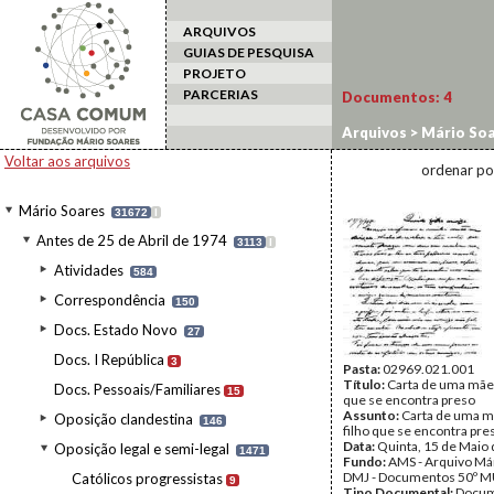
ARQUIVOS
GUIAS DE PESQUISA
PROJETO
PARCERIAS
Documentos:
4
Arquivos
>
Mário Soa
Correspondência
Voltar aos arquivos
ordenar po
Mário Soares
31672
I
Antes de 25 de Abril de 1974
3113
I
Atividades
584
Correspondência
150
Docs. Estado Novo
27
Docs. I República
3
Pasta:
02969.021.001
Título:
Carta de uma mãe 
Docs. Pessoais/Familiares
15
que se encontra preso
Assunto:
Carta de uma m
Oposição clandestina
146
filho que se encontra pre
Data:
Quinta, 15 de Maio
Oposição legal e semi-legal
1471
Fundo:
AMS - Arquivo Már
DMJ - Documentos 50º M
Católicos progressistas
9
Tipo Documental:
Docum