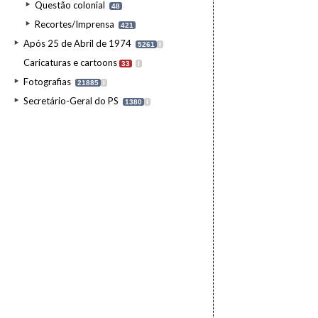
Questão colonial
48
Recortes/Imprensa
421
Após 25 de Abril de 1974
5261
I
Caricaturas e cartoons
33
I
Fotografias
21885
I
Secretário-Geral do PS
1380
I