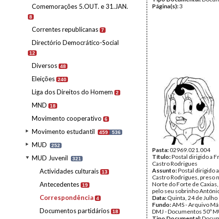
Comemorações 5.OUT. e 31.JAN.
Página(s):
3
8
Correntes republicanas
7
Directório Democrático-Social
12
Diversos
48
Eleições
240
Liga dos Direitos do Homem
2
MND
18
Movimento cooperativo
6
Movimento estudantil
459
536
MUD
252
Pasta:
02969.021.004
Título:
Postal dirigido a 
MUD Juvenil
321
Castro Rodrigues
Assunto:
Postal dirigido 
Actividades culturais
13
Castro Rodrigues, preso 
Antecedentes
Norte do Forte de Caxias, 
19
pelo seu sobrinho Antóni
Correspondência
Data:
Quinta, 24 de Julho
4
Fundo:
AMS - Arquivo Már
Documentos partidários
DMJ - Documentos 50º M
18
Tipo Documental:
Docum