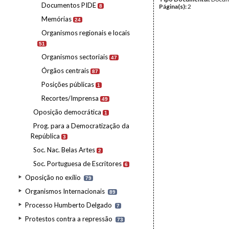
Documentos PIDE
Página(s):
2
8
Memórias
24
Organismos regionais e locais
51
Organismos sectoriais
47
Órgãos centrais
87
Posições públicas
1
Recortes/Imprensa
49
Oposição democrática
1
Prog. para a Democratização da
República
3
Soc. Nac. Belas Artes
2
Soc. Portuguesa de Escritores
6
Oposição no exílio
79
Organismos Internacionais
89
Processo Humberto Delgado
7
Protestos contra a repressão
73