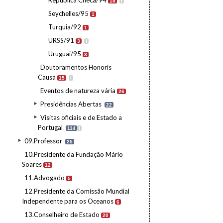
República Checa/94
18
I
Seychelles/95
1
Turquia/92
1
URSS/91
3
I
Uruguai/95
3
Doutoramentos Honoris
Causa
15
I
Eventos de natureza vária
26
Presidências Abertas
22
Visitas oficiais e de Estado a
Portugal
114
I
09.Professor
25
10.Presidente da Fundação Mário
Soares
12
11.Advogado
5
12.Presidente da Comissão Mundial
Independente para os Oceanos
6
13.Conselheiro de Estado
20