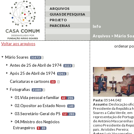
ARQUIVOS
GUIAS DE PESQUISA
PROJETO
PARCERIAS
Info
Arquivos
>
Mário Soa
estrangeiro
>
Cabo V
Voltar aos arquivos
ordenar po
Mário Soares
31672
I
Antes de 25 de Abril de 1974
3113
I
Após 25 de Abril de 1974
5261
I
Caricaturas e cartoons
33
I
Fotografias
21885
I
01.Vida pessoal e familiar
42
206
Pasta:
05144.042
Assunto:
Deslocação ofic
02.Opositor ao Estado Novo
140
Presidente da República 
Soares a Cabo Verde, em
03.Secretário-Geral do PS
12
283
representação de Portuga
de António Mascarenhas
04.Ministro dos Negócios
como Presidente da Repú
Estrangeiros
9
89
país. Aristides Pereira;
Autor:
Luís Vasconcelos