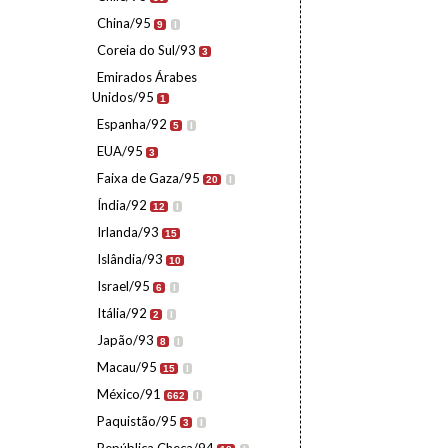
China/95
9
I
Coreia do Sul/93
3
Emirados Árabes
Unidos/95
1
Espanha/92
5
I
EUA/95
3
Faixa de Gaza/95
20
I
Índia/92
12
I
Irlanda/93
15
Islândia/93
10
Israel/95
6
I
Itália/92
2
I
Japão/93
8
I
Macau/95
15
I
México/91
662
I
Paquistão/95
3
I