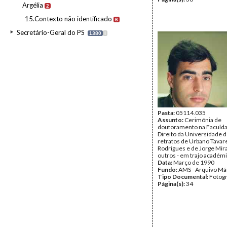
Argélia
2
15.Contexto não identificado
6
Secretário-Geral do PS
1380
I
Pasta:
05114.035
Assunto:
Cerimónia de
doutoramento na Faculd
Direito da Universidade d
retratos de Urbano Tavar
Rodrigues e de Jorge Mira
outros - em trajo académi
Data:
Março de 1990
Fundo:
AMS - Arquivo Má
Tipo Documental:
Fotogr
Página(s):
34