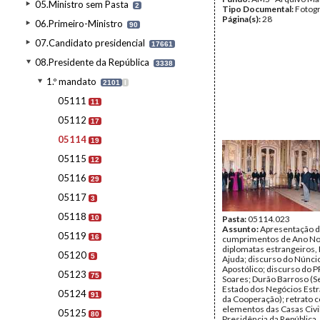
05.Ministro sem Pasta
2
Tipo Documental:
Fotogr
Página(s):
28
06.Primeiro-Ministro
90
07.Candidato presidencial
17661
08.Presidente da República
3338
1.º mandato
2101
I
05111
11
05112
17
05114
19
05115
12
05116
29
05117
3
05118
10
Pasta:
05114.023
Assunto:
Apresentação 
05119
16
cumprimentos de Ano No
diplomatas estrangeiros, 
05120
5
Ajuda; discurso do Núnci
Apostólico; discurso do P
05123
75
Soares; Durão Barroso (S
Estado dos Negócios Estr
05124
91
da Cooperação); retrato 
elementos das Casas Civil 
05125
80
Presidência da República,