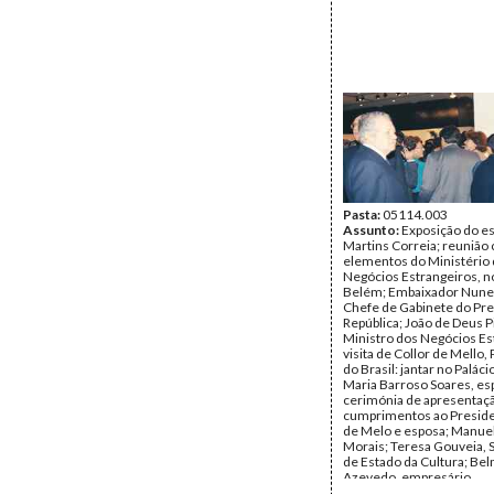
Pasta:
05114.003
Assunto:
Exposição do es
Martins Correia; reunião
elementos do Ministério
Negócios Estrangeiros, no
Belém; Embaixador Nunes
Chefe de Gabinete do Pre
República; João de Deus P
Ministro dos Negócios Es
visita de Collor de Mello,
do Brasil: jantar no Paláci
Maria Barroso Soares, es
cerimónia de apresentaç
cumprimentos ao Preside
de Melo e esposa; Manuel
Morais; Teresa Gouveia, 
de Estado da Cultura; Bel
Azevedo, empresário.
Data:
Abril de 1990