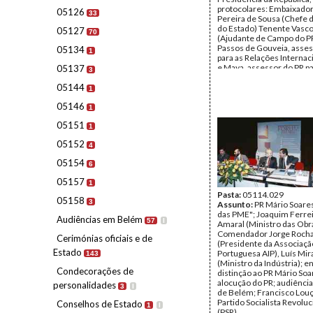
protocolares: Embaixado
05126
33
Pereira de Sousa (Chefe 
do Estado) Tenente Vasc
05127
70
(Ajudante de Campo do PR
Passos de Gouveia, asses
05134
1
para as Relações Internaci
e Maya, assessor do PR pa
05137
3
Relações Internacionais,
05144
Nunes Barata (Chefe de 
1
PR) Alfredo Barroso (Che
05146
Civil do PR), Major Vasco 
1
(Ajudante de Campo do PR
05151
outros; apresentação das
1
diplomáticas ao PR Mário 
05152
João de Deus Pinheiro (M
4
Negócios Estrangeiros); vi
05154
6
Faculdade de Ciências de 
Meira Soares, Reitor da 
05157
1
de Lisboa; Capitão Rogéri
Ajudante de Campo do PR
Pasta:
05114.029
05158
3
Data:
Assunto:
Janeiro de 1990
PR Mário Soare
Fundo:
das PME"; Joaquim Ferrei
AMS - Arquivo Má
Audiências em Belém
57
I
Tipo Documental:
Amaral (Ministro das Obra
Fotogr
Página(s):
Comendador Jorge Rocha
42
Cerimónias oficiais e de
(Presidente da Associação
Estado
Portuguesa AIP), Luís Mi
143
(Ministro da Indústria); e
Condecorações de
distinção ao PR Mário Soa
alocução do PR; audiência
personalidades
3
I
de Belém; Francisco Louç
Partido Socialista Revolu
Conselhos de Estado
1
I
(PSR).