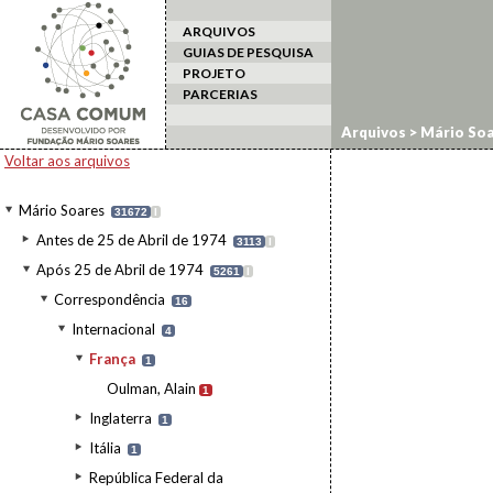
ARQUIVOS
GUIAS DE PESQUISA
PROJETO
PARCERIAS
Arquivos
>
Mário Soa
Voltar aos arquivos
Mário Soares
31672
I
Antes de 25 de Abril de 1974
3113
I
Após 25 de Abril de 1974
5261
I
Correspondência
16
Internacional
4
França
1
Oulman, Alain
1
Inglaterra
1
Itália
1
República Federal da