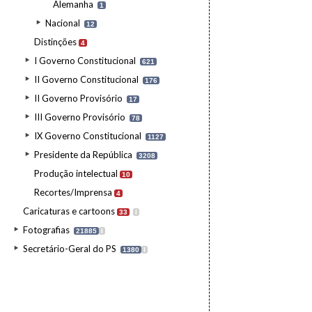
Alemanha
1
Nacional
12
Distinções
4
I Governo Constitucional
621
II Governo Constitucional
176
II Governo Provisório
17
III Governo Provisório
78
IX Governo Constitucional
1127
Presidente da República
3208
Produção intelectual
10
Recortes/Imprensa
4
Caricaturas e cartoons
33
I
Fotografias
21885
I
Secretário-Geral do PS
1380
I