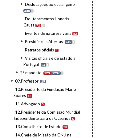
Deslocações ao estrangeiro
438
I
Doutoramentos Honoris
Causa
72
I
Eventos de natureza vária
52
Presidências Abertas
745
I
Retratos oficiais
4
Visitas oficiais e de Estado a
Portugal
94
I
2.º mandato
123
1237
I
09.Professor
25
10.Presidente da Fundação Mário
Soares
12
11.Advogado
5
12.Presidente da Comissão Mundial
Independente para os Oceanos
6
13.Conselheiro de Estado
20
14.Chefe de Missão da ONU na