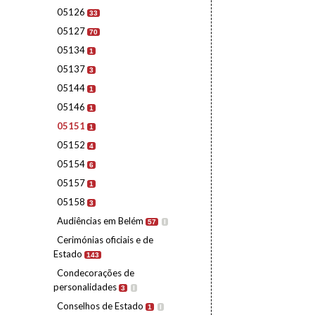
05126
33
05127
70
05134
1
05137
3
05144
1
05146
1
05151
1
05152
4
05154
6
05157
1
05158
3
Audiências em Belém
57
I
Cerimónias oficiais e de
Estado
143
Condecorações de
personalidades
3
I
Conselhos de Estado
1
I