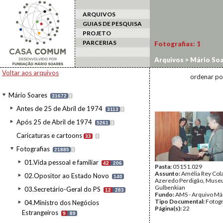
ARQUIVOS
GUIAS DE PESQUISA
PROJETO
PARCERIAS
Fotografias:
1
Arquivos
>
Mário Soa
Voltar aos arquivos
ordenar po
Mário Soares
31672
I
Antes de 25 de Abril de 1974
3113
I
Após 25 de Abril de 1974
5261
I
Caricaturas e cartoons
33
I
Fotografias
21885
I
01.Vida pessoal e familiar
42
206
Pasta:
05151.029
Assunto:
Amélia Rey Col
02.Opositor ao Estado Novo
140
Azeredo Perdigão, Muse
Gulbenkian
03.Secretário-Geral do PS
12
283
Fundo:
AMS - Arquivo Má
Tipo Documental:
Fotogr
04.Ministro dos Negócios
Página(s):
22
Estrangeiros
9
89