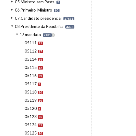
05.Ministro sem Pasta
2
06.Primeiro-Ministro
90
07.Candidato presidencial
17661
08.Presidente da República
3338
1.º mandato
2101
I
05111
11
05112
17
05114
19
05115
12
05116
29
05117
3
05118
10
05119
16
05120
5
05123
75
05124
91
05125
80