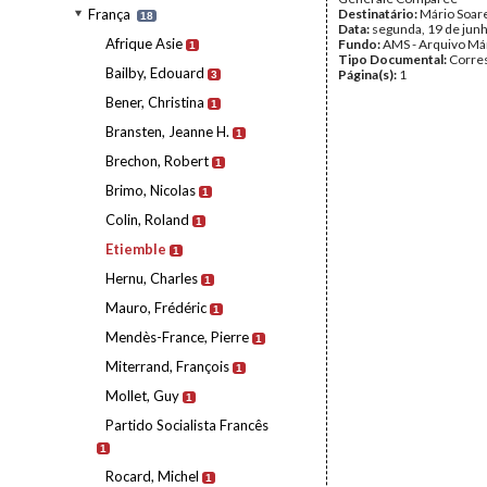
França
Destinatário:
Mário Soar
18
Data:
segunda, 19 de jun
Afrique Asie
Fundo:
AMS - Arquivo Má
1
Tipo Documental:
Corre
Bailby, Edouard
Página(s):
1
3
Bener, Christina
1
Bransten, Jeanne H.
1
Brechon, Robert
1
Brimo, Nicolas
1
Colin, Roland
1
Etiemble
1
Hernu, Charles
1
Mauro, Frédéric
1
Mendès-France, Pierre
1
Miterrand, François
1
Mollet, Guy
1
Partido Socialista Francês
1
Rocard, Michel
1