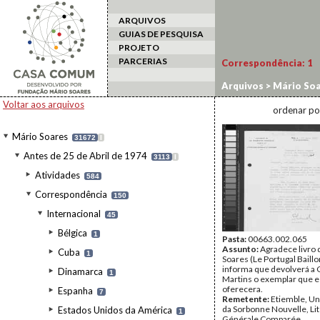
ARQUIVOS
GUIAS DE PESQUISA
PROJETO
PARCERIAS
Correspondência:
1
Arquivos
>
Mário Soa
Etiemble
Voltar aos arquivos
ordenar po
Mário Soares
31672
I
Antes de 25 de Abril de 1974
3113
I
Atividades
584
Correspondência
150
Internacional
45
Bélgica
1
Pasta:
00663.002.065
Assunto:
Agradece livro 
Cuba
1
Soares (Le Portugal Baill
informa que devolverá a
Dinamarca
1
Martins o exemplar que e
oferecera.
Espanha
7
Remetente:
Etiemble, Un
da Sorbonne Nouvelle, Li
Estados Unidos da América
1
Générale Comparée