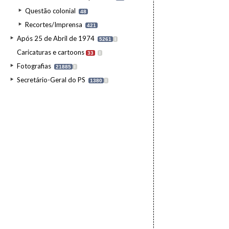
Questão colonial
48
Recortes/Imprensa
421
Após 25 de Abril de 1974
5261
I
Caricaturas e cartoons
33
I
Fotografias
21885
I
Secretário-Geral do PS
1380
I