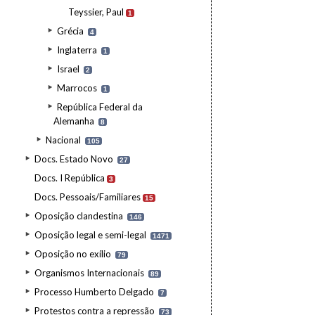
Teyssier, Paul
1
Grécia
4
Inglaterra
1
Israel
2
Marrocos
1
República Federal da
Alemanha
8
Nacional
105
Docs. Estado Novo
27
Docs. I República
3
Docs. Pessoais/Familiares
15
Oposição clandestina
146
Oposição legal e semi-legal
1471
Oposição no exílio
79
Organismos Internacionais
89
Processo Humberto Delgado
7
Protestos contra a repressão
73