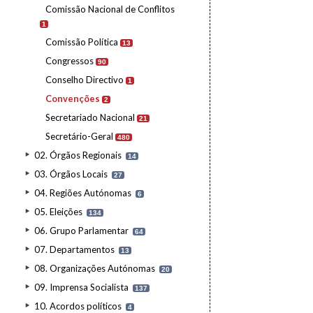
Comissão Nacional de Conflitos
1
Comissão Política
13
Congressos
90
Conselho Directivo
1
Convenções
2
Secretariado Nacional
21
Secretário-Geral
480
02. Órgãos Regionais
14
03. Órgãos Locais
27
04. Regiões Autónomas
6
05. Eleições
134
06. Grupo Parlamentar
64
07. Departamentos
13
08. Organizações Autónomas
20
09. Imprensa Socialista
137
10. Acordos políticos
4