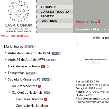
ARQUIVOS
GUIAS DE PESQUISA
PROJETO
PARCERIAS
Documentos:
2
Arquivos
>
Mário Soa
Voltar aos arquivos
ordenar po
Mário Soares
31672
I
Antes de 25 de Abril de 1974
3113
I
Após 25 de Abril de 1974
5261
I
Caricaturas e cartoons
33
I
Fotografias
21885
I
Secretário-Geral do PS
1380
I
Pasta:
04385.076
Título:
Propostas e Convo
00. Antecedentes
2
Data_txt:
1992 e s/d
Fundo:
DPS - Documentos
01. Órgãos Nacionais
640
Histórico PS
Tipo Documental:
Docum
Comissão Directiva
4
Página(s):
29 (28 Imagens
Comissão Nacional
28