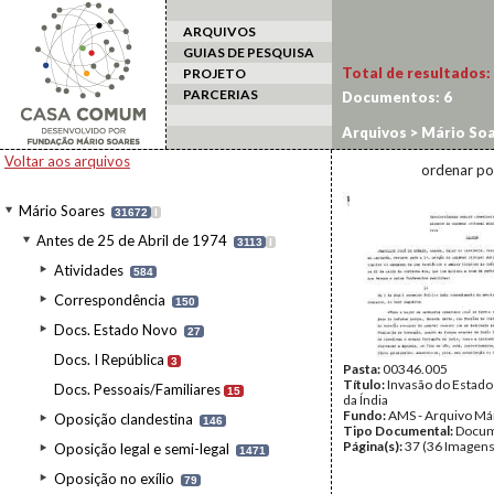
ARQUIVOS
GUIAS DE PESQUISA
Total de resultados:
PROJETO
PARCERIAS
Documentos:
6
Arquivos
>
Mário Soa
Voltar aos arquivos
ordenar po
Mário Soares
31672
I
Antes de 25 de Abril de 1974
3113
I
Atividades
584
Correspondência
150
Docs. Estado Novo
27
Docs. I República
3
Pasta:
00346.005
Título:
Invasão do Estado
Docs. Pessoais/Familiares
15
da Índia
Fundo:
AMS - Arquivo Má
Oposição clandestina
146
Tipo Documental:
Docum
Página(s):
37 (36 Imagens
Oposição legal e semi-legal
1471
Oposição no exílio
79