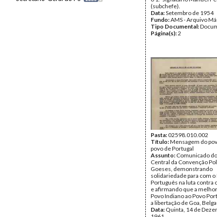
(subchefe).
Data:
Setembro de 1954
Fundo:
AMS - Arquivo Má
Tipo Documental:
Docum
Página(s):
2
Pasta:
02598.010.002
Título:
Mensagem do pov
povo de Portugal
Assunto:
Comunicado do
Central da Convenção Pol
Goeses, demonstrando
solidariedade para com o
Português na luta contra 
e afirmando que a melhor
Povo Indiano ao Povo Por
a libertação de Goa, Belg
Data:
Quinta, 14 de Deze
1961