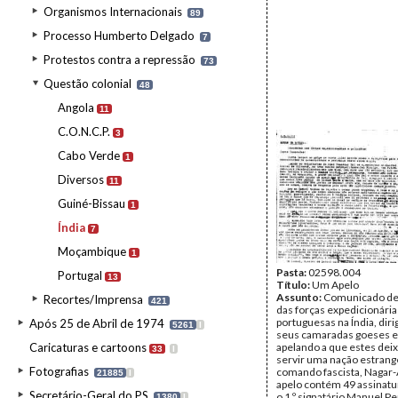
Organismos Internacionais
89
Processo Humberto Delgado
7
Protestos contra a repressão
73
Questão colonial
48
Angola
11
C.O.N.C.P.
3
Cabo Verde
1
Diversos
11
Guiné-Bissau
1
Índia
7
Moçambique
1
Pasta:
02598.004
Portugal
13
Título:
Um Apelo
Assunto:
Comunicado de
Recortes/Imprensa
421
das forças expedicionárias
portuguesas na Índia, diri
Após 25 de Abril de 1974
5261
I
seus camaradas goeses e 
Caricaturas e cartoons
apelando a que estes dei
33
I
servir uma nação estrange
Fotografias
comando fascista, Nagar-
21885
I
apelo contém 49 assinatu
Secretário-Geral do PS
o 1.º signatário Manuel Pe
1380
I