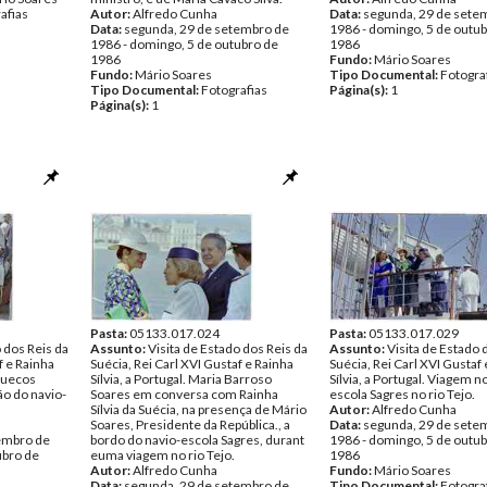
afias
Autor:
Alfredo Cunha
Data:
segunda, 29 de sete
Data:
segunda, 29 de setembro de
1986 - domingo, 5 de outu
1986 - domingo, 5 de outubro de
1986
1986
Fundo:
Mário Soares
Fundo:
Mário Soares
Tipo Documental:
Fotogra
Tipo Documental:
Fotografias
Página(s):
1
Página(s):
1
Pasta:
05133.017.024
Pasta:
05133.017.029
 dos Reis da
Assunto:
Visita de Estado dos Reis da
Assunto:
Visita de Estado 
f e Rainha
Suécia, Rei Carl XVI Gustaf e Rainha
Suécia, Rei Carl XVI Gustaf
 suecos
Sílvia, a Portugal. Maria Barroso
Sílvia, a Portugal. Viagem n
o do navio-
Soares em conversa com Rainha
escola Sagres no rio Tejo.
Sílvia da Suécia, na presença de Mário
Autor:
Alfredo Cunha
Soares, Presidente da República., a
Data:
segunda, 29 de sete
embro de
bordo do navio-escola Sagres, durant
1986 - domingo, 5 de outu
ubro de
euma viagem no rio Tejo.
1986
Autor:
Alfredo Cunha
Fundo:
Mário Soares
Data:
segunda, 29 de setembro de
Tipo Documental:
Fotogra