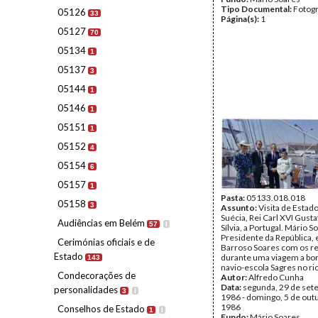
Tipo Documental:
Fotogr
05126
33
Página(s):
1
05127
70
05134
1
05137
3
05144
1
05146
1
05151
1
05152
4
05154
6
05157
1
Pasta:
05133.018.018
05158
3
Assunto:
Visita de Estado
Suécia, Rei Carl XVI Gusta
Audiências em Belém
57
I
Sílvia, a Portugal. Mário S
Presidente da República, 
Cerimónias oficiais e de
Barroso Soares com os re
Estado
durante uma viagem a bo
143
navio-escola Sagres no rio
Condecorações de
Autor:
Alfredo Cunha
Data:
segunda, 29 de set
personalidades
3
I
1986 - domingo, 5 de out
1986
Conselhos de Estado
1
I
Fundo:
Mário Soares