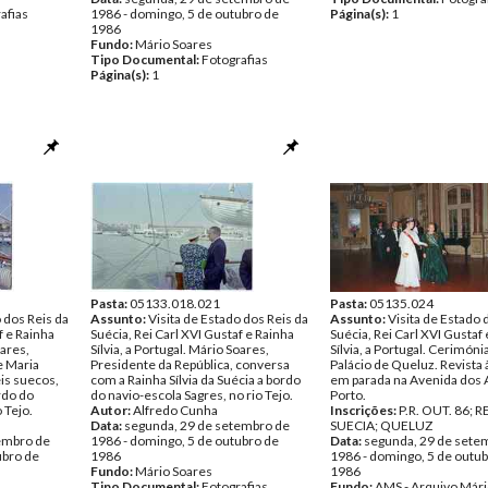
afias
1986 - domingo, 5 de outubro de
Página(s):
1
1986
Fundo:
Mário Soares
Tipo Documental:
Fotografias
Página(s):
1
Pasta:
05133.018.021
Pasta:
05135.024
 dos Reis da
Assunto:
Visita de Estado dos Reis da
Assunto:
Visita de Estado 
f e Rainha
Suécia, Rei Carl XVI Gustaf e Rainha
Suécia, Rei Carl XVI Gustaf
oares,
Sílvia, a Portugal. Mário Soares,
Sílvia, a Portugal. Cerimóni
e Maria
Presidente da República, conversa
Palácio de Queluz. Revista 
is suecos,
com a Rainha Sílvia da Suécia a bordo
em parada na Avenida dos A
rdo do
do navio-escola Sagres, no rio Tejo.
Porto.
 Tejo.
Autor:
Alfredo Cunha
Inscrições:
P.R. OUT. 86; R
Data:
segunda, 29 de setembro de
SUECIA; QUELUZ
embro de
1986 - domingo, 5 de outubro de
Data:
segunda, 29 de sete
ubro de
1986
1986 - domingo, 5 de outu
Fundo:
Mário Soares
1986
Tipo Documental:
Fotografias
Fundo:
AMS - Arquivo Mári