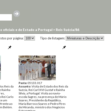
s oficiais e de Estado a Portugal
>
Reis Suécia/86
istos por página:
Tipo de listagem:
Pasta:
05133.017
dos Reis da
Assunto:
Visita de Estado dos Reis da
 e Rainha
Suécia, Rei Carl XVI Gustaf e Rainha
res,
Sílvia, a Portugal. Visita ao navio-
o Rei Carlo
escola Sagres, na presença de Mário
nte um
Soares, Presidente da República,
 frente ao
Maria Barroso Soares e Pedro Pires
em Belém.
de Miranda, ministro dos Negócios
Estrangeiros.