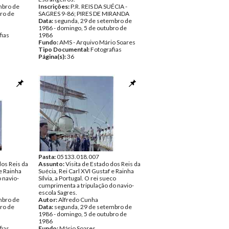
mbro de
Inscrições:
P.R. REIS DA SUÉCIA -
bro de
SAGRES 9-86; PIRES DE MIRANDA
Data:
segunda, 29 de setembro de
1986 - domingo, 5 de outubro de
fias
1986
Fundo:
AMS - Arquivo Mário Soares
Tipo Documental:
Fotografias
Página(s):
36
Pasta:
05133.018.007
dos Reis da
Assunto:
Visita de Estado dos Reis da
 e Rainha
Suécia, Rei Carl XVI Gustaf e Rainha
o navio-
Sílvia, a Portugal. O rei sueco
cumprimenta a tripulação do navio-
escola Sagres.
mbro de
Autor:
Alfredo Cunha
bro de
Data:
segunda, 29 de setembro de
1986 - domingo, 5 de outubro de
1986
fias
Fundo:
Mário Soares