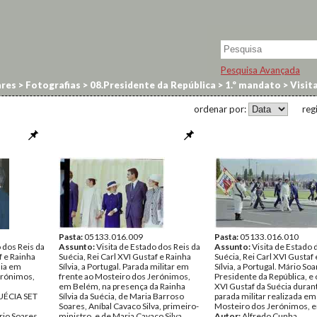
Pesquisa Avançada
res
>
Fotografias
>
08.Presidente da República
>
1.º mandato
>
Visita
ordenar por:
reg
Pasta:
05133.016.009
Pasta:
05133.016.010
 dos Reis da
Assunto:
Visita de Estado dos Reis da
Assunto:
Visita de Estado 
f e Rainha
Suécia, Rei Carl XVI Gustaf e Rainha
Suécia, Rei Carl XVI Gustaf
nia em
Sílvia, a Portugal. Parada militar em
Sílvia, a Portugal. Mário Soa
erónimos,
frente ao Mosteiro dos Jerónimos,
Presidente da República, e 
em Belém, na presença da Rainha
XVI Gustaf da Suécia dura
SUÉCIA SET
Sílvia da Suécia, de Maria Barroso
parada militar realizada em
Soares, Aníbal Cavaco Silva, primeiro-
Mosteiro dos Jerónimos, 
rio Soares
ministro, e de Maria Cavaco Silva.
Autor:
Alfredo Cunha