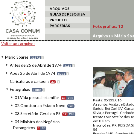
ARQUIVOS
GUIAS DE PESQUISA
PROJETO
PARCERIAS
Fotografias:
12
Arquivos
>
Mário Soa
Voltar aos arquivos
Mário Soares
31672
I
Antes de 25 de Abril de 1974
3113
I
Após 25 de Abril de 1974
5261
I
Caricaturas e cartoons
33
I
Fotografias
21885
I
01.Vida pessoal e familiar
42
206
Pasta:
05133.016
Assunto:
Visita de Estado
02.Opositor ao Estado Novo
140
Suécia, Rei Carl XVI Gusta
Sílvia, a Portugal. Cerimó
03.Secretário-Geral do PS
12
283
frente ao Mosteiro dos J
em Belém.
04.Ministro dos Negócios
Inscrições:
P.R. REIS DA 
Estrangeiros
9
89
86
Fundo:
AMS - Arquivo Má