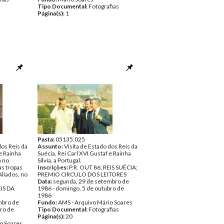
Tipo Documental:
Fotografias
Página(s):
1
Pasta:
05135.025
dos Reis da
Assunto:
Visita de Estado dos Reis da
 e Rainha
Suécia, Rei Carl XVI Gustaf e Rainha
a no
Sílvia, a Portugal.
às tropas
Inscrições:
P.R. OUT 86; REIS SUÉCIA;
liados, no
PREMIO CIRCULO DOS LEITORES
Data:
segunda, 29 de setembro de
EIS DA
1986 - domingo, 5 de outubro de
1986
mbro de
Fundo:
AMS - Arquivo Mário Soares
bro de
Tipo Documental:
Fotografias
Página(s):
20
o Soares