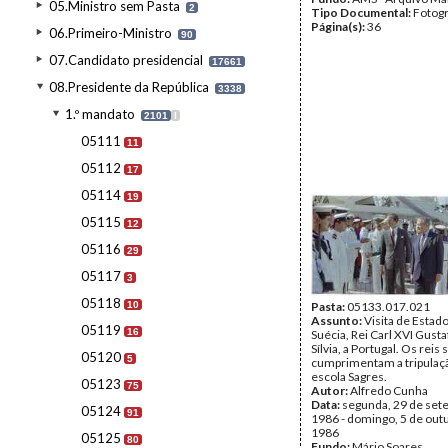
05.Ministro sem Pasta
2
Tipo Documental:
Fotogr
Página(s):
36
06.Primeiro-Ministro
90
07.Candidato presidencial
17661
08.Presidente da República
3338
1.º mandato
2101
I
05111
11
05112
17
05114
19
05115
12
05116
29
05117
3
05118
10
Pasta:
05133.017.021
Assunto:
Visita de Estado
05119
16
Suécia, Rei Carl XVI Gusta
Sílvia, a Portugal. Os reis
05120
5
cumprimentam a tripulaçã
escola Sagres.
05123
75
Autor:
Alfredo Cunha
Data:
segunda, 29 de set
05124
91
1986 - domingo, 5 de out
1986
05125
80
Fundo:
Mário Soares