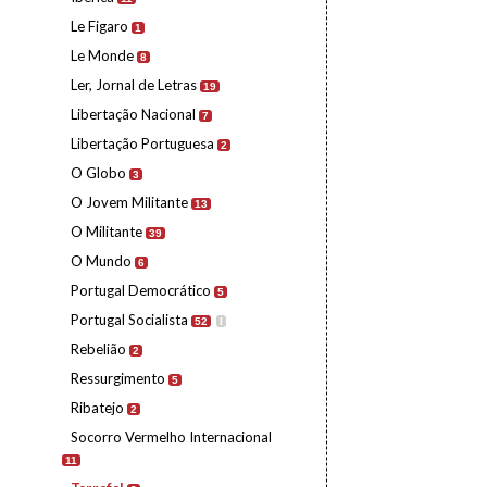
Le Figaro
1
Le Monde
8
Ler, Jornal de Letras
19
Libertação Nacional
7
Libertação Portuguesa
2
O Globo
3
O Jovem Militante
13
O Militante
39
O Mundo
6
Portugal Democrático
5
Portugal Socialista
52
I
Rebelião
2
Ressurgimento
5
Ribatejo
2
Socorro Vermelho Internacional
11