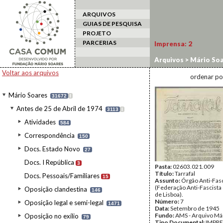
ARQUIVOS
GUIAS DE PESQUISA
PROJETO
PARCERIAS
Imprensa:
2
Arquivos
>
Mário Soa
Voltar aos arquivos
ordenar po
Mário Soares
31672
I
Antes de 25 de Abril de 1974
3113
I
Atividades
584
Correspondência
150
Docs. Estado Novo
27
Docs. I República
3
Pasta:
02603.021.009
Título:
Tarrafal
Docs. Pessoais/Familiares
15
Assunto:
Órgão Anti-Fasc
(Federação Anti-Fascista 
Oposição clandestina
146
de Lisboa).
Número:
7
Oposição legal e semi-legal
1471
Data:
Setembro de 1945
Fundo:
AMS - Arquivo Má
Oposição no exílio
79
Tipo Documental:
IMPR