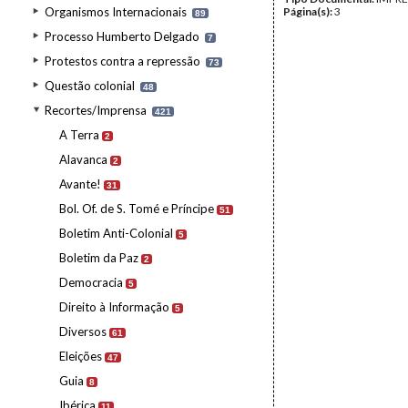
Organismos Internacionais
Página(s):
3
89
Processo Humberto Delgado
7
Protestos contra a repressão
73
Questão colonial
48
Recortes/Imprensa
421
A Terra
2
Alavanca
2
Avante!
31
Bol. Of. de S. Tomé e Príncipe
51
Boletim Anti-Colonial
5
Boletim da Paz
2
Democracia
5
Direito à Informação
5
Diversos
61
Eleições
47
Guia
8
Ibérica
11