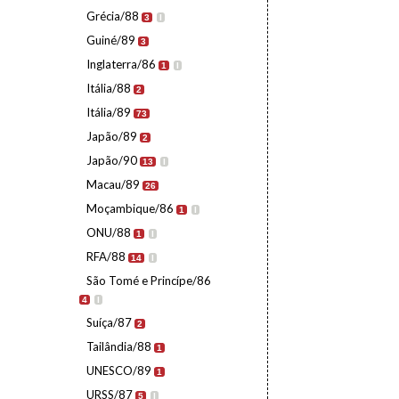
Grécia/88
3
I
Guiné/89
3
Inglaterra/86
1
I
Itália/88
2
Itália/89
73
Japão/89
2
Japão/90
13
I
Macau/89
26
Moçambique/86
1
I
ONU/88
1
I
RFA/88
14
I
São Tomé e Princípe/86
4
I
Suíça/87
2
Tailândia/88
1
UNESCO/89
1
URSS/87
5
I