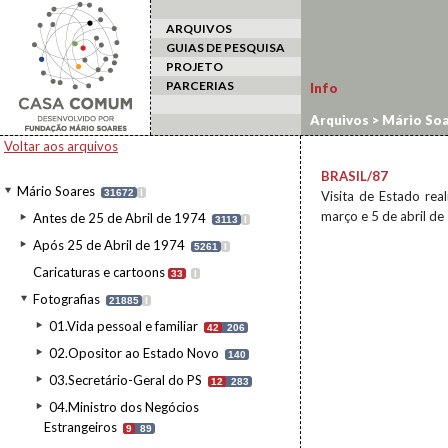
ARQUIVOS
GUIAS DE PESQUISA
PROJETO
PARCERIAS
Info
Arquivos
>
Mário Soa
estrangeiro
>
Brasil/
Voltar aos arquivos
BRASIL/87
Mário Soares
31672
I
Visita de Estado rea
março e 5 de abril de
Antes de 25 de Abril de 1974
3113
I
Após 25 de Abril de 1974
5261
I
Caricaturas e cartoons
33
I
Fotografias
21885
I
01.Vida pessoal e familiar
42
206
02.Opositor ao Estado Novo
140
03.Secretário-Geral do PS
12
283
04.Ministro dos Negócios
Estrangeiros
9
89