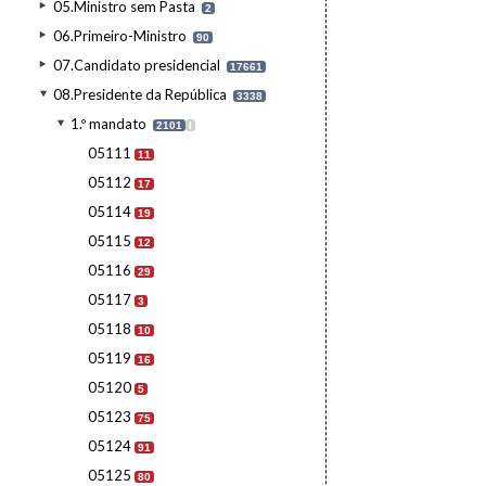
05.Ministro sem Pasta
2
06.Primeiro-Ministro
90
07.Candidato presidencial
17661
08.Presidente da República
3338
1.º mandato
2101
I
05111
11
05112
17
05114
19
05115
12
05116
29
05117
3
05118
10
05119
16
05120
5
05123
75
05124
91
05125
80