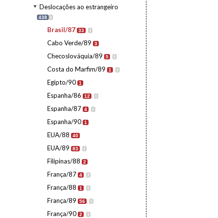
Deslocações ao estrangeiro
438
I
Brasil/87
33
I
Cabo Verde/89
3
Checoslováquia/89
5
I
Costa do Marfim/89
1
I
Egipto/90
1
Espanha/86
12
I
Espanha/87
4
I
Espanha/90
1
EUA/88
40
EUA/89
83
I
Filipinas/88
2
França/87
4
I
França/88
1
I
França/89
56
I
França/90
2
I