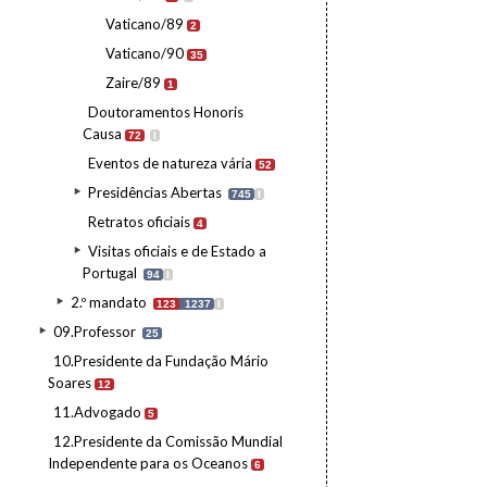
Vaticano/89
2
Vaticano/90
35
Zaire/89
1
Doutoramentos Honoris
Causa
72
I
Eventos de natureza vária
52
Presidências Abertas
745
I
Retratos oficiais
4
Visitas oficiais e de Estado a
Portugal
94
I
2.º mandato
123
1237
I
09.Professor
25
10.Presidente da Fundação Mário
Soares
12
11.Advogado
5
12.Presidente da Comissão Mundial
Independente para os Oceanos
6