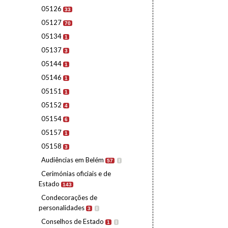
05126
33
05127
70
05134
1
05137
3
05144
1
05146
1
05151
1
05152
4
05154
6
05157
1
05158
3
Audiências em Belém
57
I
Cerimónias oficiais e de
Estado
143
Condecorações de
personalidades
3
I
Conselhos de Estado
1
I