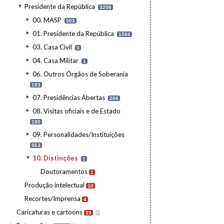
Presidente da República
3208
00. MASP
503
01. Presidente da República
1566
03. Casa Civil
3
04. Casa Militar
1
06. Outros Órgãos de Soberania
183
07. Presidências Abertas
208
08. Visitas oficiais e de Estado
180
09. Personalidades/Instituições
563
10. Distinções
1
Doutoramentos
1
Produção intelectual
10
Recortes/Imprensa
4
Caricaturas e cartoons
33
I