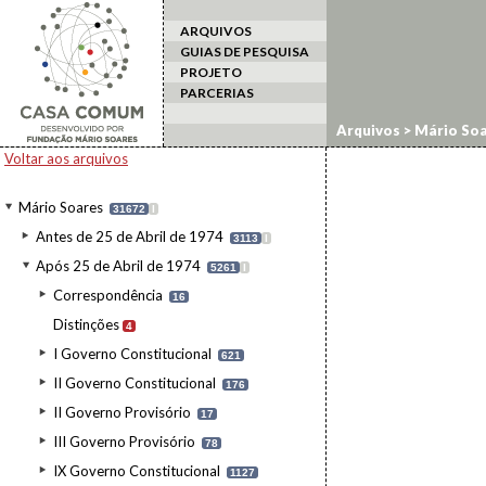
ARQUIVOS
GUIAS DE PESQUISA
PROJETO
PARCERIAS
Arquivos
>
Mário Soa
Voltar aos arquivos
Mário Soares
31672
I
Antes de 25 de Abril de 1974
3113
I
Após 25 de Abril de 1974
5261
I
Correspondência
16
Distinções
4
I Governo Constitucional
621
II Governo Constitucional
176
II Governo Provisório
17
III Governo Provisório
78
IX Governo Constitucional
1127