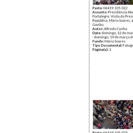
Pasta:
06419.105.022
Assunto:
Presidência Ab
Portalegre. Visita do Pre
República, Mário Soares, à
Gavião.
Autor:
Alfredo Cunha
Data:
domingo, 12 de ma
- domingo, 19 de março 
Fundo:
Mário Soares
Tipo Documental:
Fotogr
Página(s):
1
Pasta:
06419.105.025