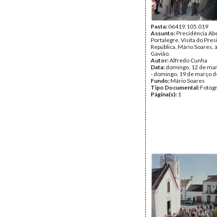
Pasta:
06419.105.019
Assunto:
Presidência Ab
Portalegre. Visita do Pre
República, Mário Soares, à
Gavião.
Autor:
Alfredo Cunha
Data:
domingo, 12 de ma
- domingo, 19 de março 
Fundo:
Mário Soares
Tipo Documental:
Fotogr
Página(s):
1