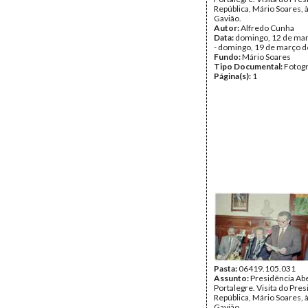
República, Mário Soares, à
Gavião.
Autor:
Alfredo Cunha
Data:
domingo, 12 de ma
- domingo, 19 de março 
Fundo:
Mário Soares
Tipo Documental:
Fotogr
Página(s):
1
Pasta:
06419.105.031
Assunto:
Presidência Ab
Portalegre. Visita do Pre
República, Mário Soares, à
Gavião.