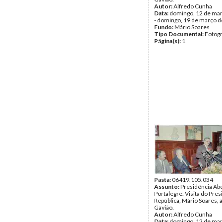
Autor:
Alfredo Cunha
Data:
domingo, 12 de ma
- domingo, 19 de março 
Fundo:
Mário Soares
Tipo Documental:
Fotogr
Página(s):
1
Pasta:
06419.105.034
Assunto:
Presidência Ab
Portalegre. Visita do Pre
República, Mário Soares, à
Gavião.
Autor:
Alfredo Cunha
Data:
domingo, 12 de ma