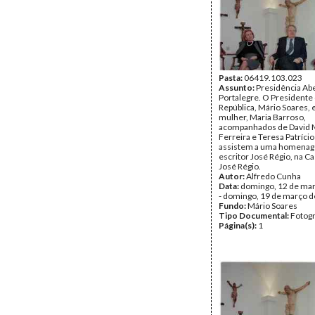
Pasta:
06419.103.023
Assunto:
Presidência Ab
Portalegre. O Presidente
República, Mário Soares, 
mulher, Maria Barroso,
acompanhados de David 
Ferreira e Teresa Patríci
assistem a uma homena
escritor José Régio, na 
José Régio.
Autor:
Alfredo Cunha
Data:
domingo, 12 de ma
- domingo, 19 de março 
Fundo:
Mário Soares
Tipo Documental:
Fotogr
Página(s):
1