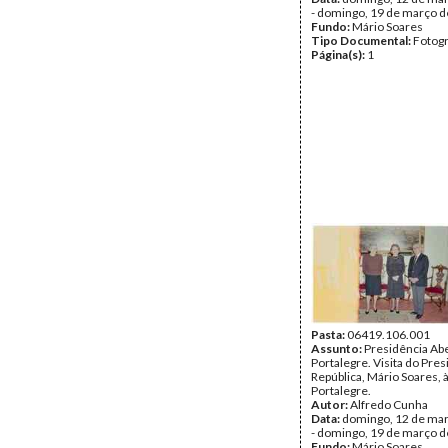
- domingo, 19 de março 
Fundo:
Mário Soares
Tipo Documental:
Fotogr
Página(s):
1
Pasta:
06419.106.001
Assunto:
Presidência Ab
Portalegre. Visita do Pre
República, Mário Soares, 
Portalegre.
Autor:
Alfredo Cunha
Data:
domingo, 12 de ma
- domingo, 19 de março 
Fundo:
Mário Soares