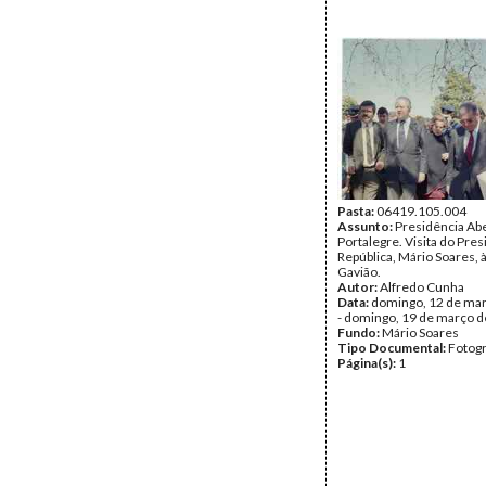
Pasta:
06419.105.004
Assunto:
Presidência Ab
Portalegre. Visita do Pre
República, Mário Soares, à
Gavião.
Autor:
Alfredo Cunha
Data:
domingo, 12 de ma
- domingo, 19 de março 
Fundo:
Mário Soares
Tipo Documental:
Fotogr
Página(s):
1