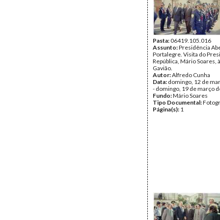
Pasta:
06419.105.016
Assunto:
Presidência Ab
Portalegre. Visita do Pre
República, Mário Soares, à
Gavião.
Autor:
Alfredo Cunha
Data:
domingo, 12 de ma
- domingo, 19 de março 
Fundo:
Mário Soares
Tipo Documental:
Fotogr
Página(s):
1