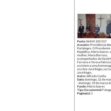
Pasta:
06419.103.017
Assunto:
Presidência Ab
Portalegre. O Presidente
República, Mário Soares, 
mulher, Maria Barroso,
acompanhados de David 
Ferreira e Teresa Patríci
assistem a uma homena
escritor José Régio, na 
José Régio.
Autor:
Alfredo Cunha
Data:
domingo, 12 de ma
- domingo, 19 de março 
Fundo:
Mário Soares
Tipo Documental:
Fotogr
Página(s):
1