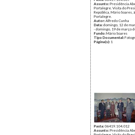
Assunto:
Presidência Ab
Portalegre. Visita do Pre
República, Mário Soares, 
Portalegre.
Autor:
Alfredo Cunha
Data:
domingo, 12 de ma
- domingo, 19 de março 
Fundo:
Mário Soares
Tipo Documental:
Fotogr
Página(s):
1
Pasta:
06419.104.012
Assunto:
Presidência Ab
Portalegre. Visita do Pre