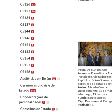
05126
33
05127
70
05134
1
05137
3
05144
1
05146
1
05151
1
05152
4
05154
6
05157
1
Pasta:
06419.103.005
05158
3
Assunto:
Presidência Ab
Portalegre. Visita do Pre
Audiências em Belém
57
I
República, Mário Soares, 
exposição de obras de art
Cerimónias oficiais e de
Autor:
Alfredo Cunha
Estado
Data:
domingo, 12 de ma
143
- domingo, 19 de março 
Condecorações de
Fundo:
Mário Soares
Tipo Documental:
Fotogr
personalidades
3
I
Página(s):
1
Conselhos de Estado
1
I