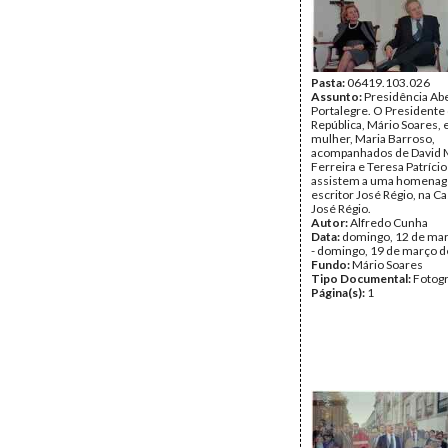
Pasta:
06419.103.026
Assunto:
Presidência Ab
Portalegre. O Presidente
República, Mário Soares, 
mulher, Maria Barroso,
acompanhados de David 
Ferreira e Teresa Patríci
assistem a uma homena
escritor José Régio, na 
José Régio.
Autor:
Alfredo Cunha
Data:
domingo, 12 de ma
- domingo, 19 de março 
Fundo:
Mário Soares
Tipo Documental:
Fotogr
Página(s):
1