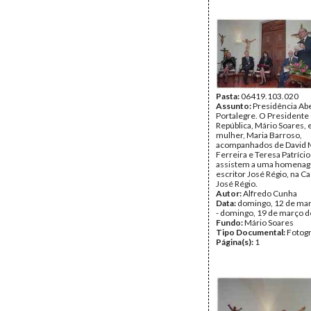
Pasta:
06419.103.020
Assunto:
Presidência Ab
Portalegre. O Presidente
República, Mário Soares, 
mulher, Maria Barroso,
acompanhados de David 
Ferreira e Teresa Patríci
assistem a uma homena
escritor José Régio, na 
José Régio.
Autor:
Alfredo Cunha
Data:
domingo, 12 de ma
- domingo, 19 de março 
Fundo:
Mário Soares
Tipo Documental:
Fotogr
Página(s):
1