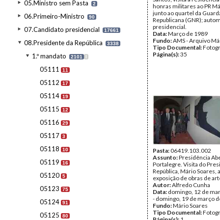
05.Ministro sem Pasta
2
honras militares ao PR M
junto ao quartel da Guard
06.Primeiro-Ministro
90
Republicana (GNR); auto
presidencial.
07.Candidato presidencial
17661
Data:
Março de 1989
Fundo:
AMS - Arquivo Má
08.Presidente da República
3338
Tipo Documental:
Fotogr
Página(s):
35
1.º mandato
2101
I
05111
11
05112
17
05114
19
05115
12
05116
29
05117
3
05118
10
Pasta:
06419.103.002
Assunto:
Presidência Ab
05119
16
Portalegre. Visita do Pre
República, Mário Soares, 
05120
5
exposição de obras de art
Autor:
Alfredo Cunha
05123
75
Data:
domingo, 12 de ma
- domingo, 19 de março 
05124
91
Fundo:
Mário Soares
Tipo Documental:
Fotogr
05125
80
Página(s):
1