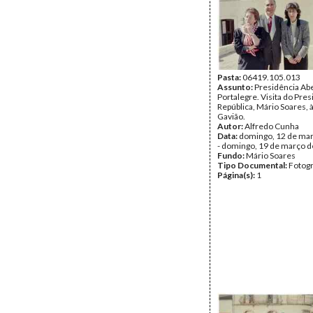
Pasta:
06419.105.013
Assunto:
Presidência Ab
Portalegre. Visita do Pre
República, Mário Soares, à
Gavião.
Autor:
Alfredo Cunha
Data:
domingo, 12 de ma
- domingo, 19 de março 
Fundo:
Mário Soares
Tipo Documental:
Fotogr
Página(s):
1