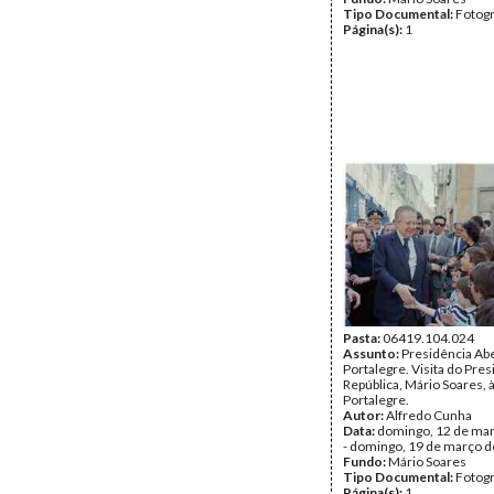
Tipo Documental:
Fotogr
Página(s):
1
Pasta:
06419.104.024
Assunto:
Presidência Ab
Portalegre. Visita do Pre
República, Mário Soares, 
Portalegre.
Autor:
Alfredo Cunha
Data:
domingo, 12 de ma
- domingo, 19 de março 
Fundo:
Mário Soares
Tipo Documental:
Fotogr
Página(s):
1