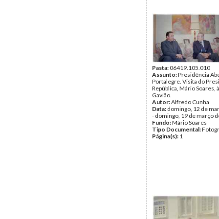
Pasta:
06419.105.010
Assunto:
Presidência Ab
Portalegre. Visita do Pre
República, Mário Soares, à
Gavião.
Autor:
Alfredo Cunha
Data:
domingo, 12 de ma
- domingo, 19 de março 
Fundo:
Mário Soares
Tipo Documental:
Fotogr
Página(s):
1