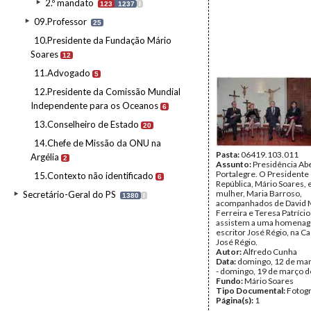
2.º mandato
123
1237
I
09.Professor
25
10.Presidente da Fundação Mário
Soares
12
11.Advogado
5
12.Presidente da Comissão Mundial
Independente para os Oceanos
6
13.Conselheiro de Estado
20
14.Chefe de Missão da ONU na
Pasta:
06419.103.011
Argélia
2
Assunto:
Presidência Ab
Portalegre. O Presidente
15.Contexto não identificado
6
República, Mário Soares, 
mulher, Maria Barroso,
Secretário-Geral do PS
1380
I
acompanhados de David 
Ferreira e Teresa Patríci
assistem a uma homena
escritor José Régio, na 
José Régio.
Autor:
Alfredo Cunha
Data:
domingo, 12 de ma
- domingo, 19 de março 
Fundo:
Mário Soares
Tipo Documental:
Fotogr
Página(s):
1