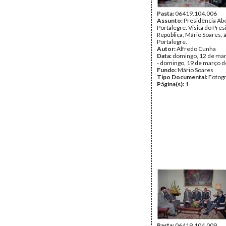
Pasta:
06419.104.006
Assunto:
Presidência Ab
Portalegre. Visita do Pre
República, Mário Soares, 
Portalegre.
Autor:
Alfredo Cunha
Data:
domingo, 12 de ma
- domingo, 19 de março 
Fundo:
Mário Soares
Tipo Documental:
Fotogr
Página(s):
1
Pasta:
06419.104.009