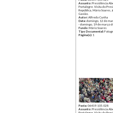
Assunto:
Presidência Ab
Portalegre. Visita do Pre
República, Mário Soares, à
Gavião.
Autor:
Alfredo Cunha
Data:
domingo, 12 de ma
- domingo, 19 de março 
Fundo:
Mário Soares
Tipo Documental:
Fotogr
Página(s):
1
Pasta:
06419.105.028
Assunto:
Presidência Ab
Portalegre. Visita do Pre