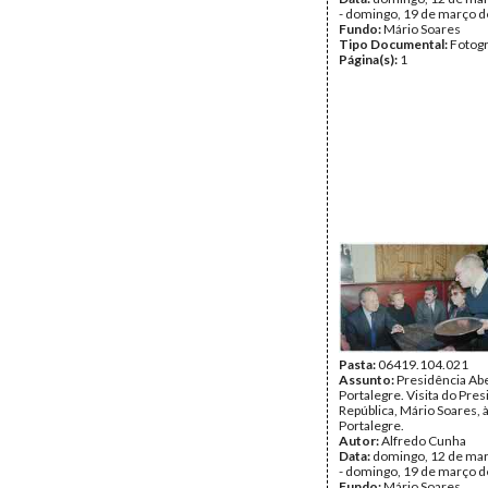
- domingo, 19 de março 
Fundo:
Mário Soares
Tipo Documental:
Fotogr
Página(s):
1
Pasta:
06419.104.021
Assunto:
Presidência Ab
Portalegre. Visita do Pre
República, Mário Soares, 
Portalegre.
Autor:
Alfredo Cunha
Data:
domingo, 12 de ma
- domingo, 19 de março 
Fundo:
Mário Soares