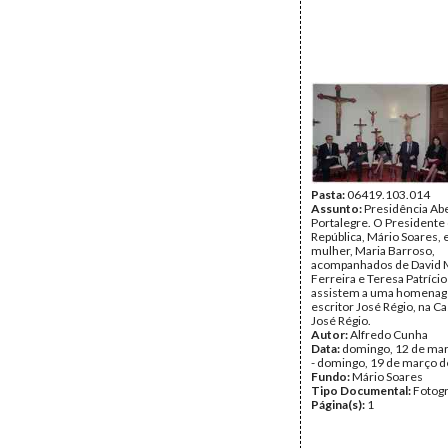
Pasta:
06419.103.014
Assunto:
Presidência Ab
Portalegre. O Presidente
República, Mário Soares, 
mulher, Maria Barroso,
acompanhados de David 
Ferreira e Teresa Patríci
assistem a uma homena
escritor José Régio, na 
José Régio.
Autor:
Alfredo Cunha
Data:
domingo, 12 de ma
- domingo, 19 de março 
Fundo:
Mário Soares
Tipo Documental:
Fotogr
Página(s):
1