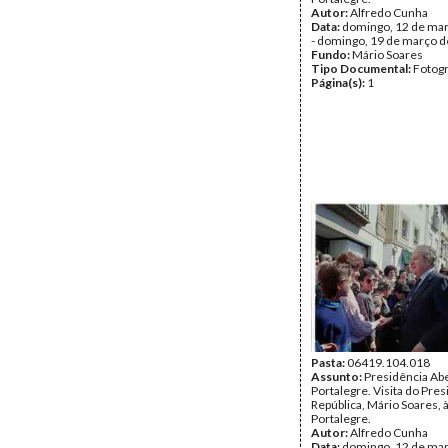
Autor:
Alfredo Cunha
Data:
domingo, 12 de ma
- domingo, 19 de março 
Fundo:
Mário Soares
Tipo Documental:
Fotogr
Página(s):
1
Pasta:
06419.104.018
Assunto:
Presidência Ab
Portalegre. Visita do Pre
República, Mário Soares, 
Portalegre.
Autor:
Alfredo Cunha
Data:
domingo, 12 de ma