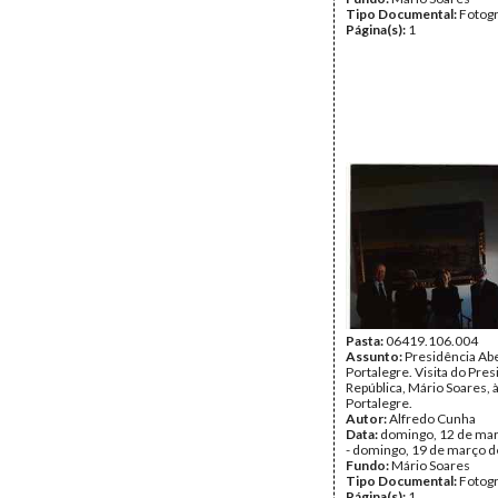
Tipo Documental:
Fotogr
Página(s):
1
Pasta:
06419.106.004
Assunto:
Presidência Ab
Portalegre. Visita do Pre
República, Mário Soares, 
Portalegre.
Autor:
Alfredo Cunha
Data:
domingo, 12 de ma
- domingo, 19 de março 
Fundo:
Mário Soares
Tipo Documental:
Fotogr
Página(s):
1