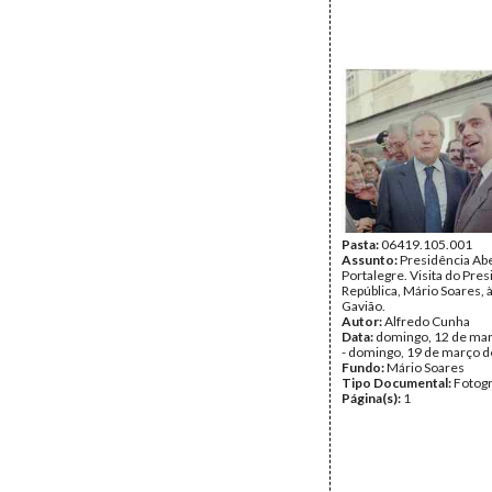
Pasta:
06419.105.001
Assunto:
Presidência Ab
Portalegre. Visita do Pre
República, Mário Soares, à
Gavião.
Autor:
Alfredo Cunha
Data:
domingo, 12 de ma
- domingo, 19 de março 
Fundo:
Mário Soares
Tipo Documental:
Fotogr
Página(s):
1