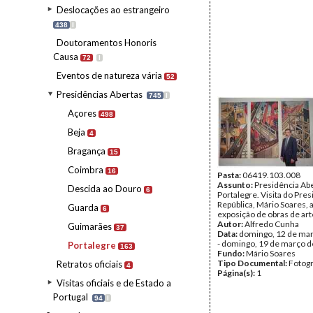
Deslocações ao estrangeiro
438
I
Doutoramentos Honoris
Causa
72
I
Eventos de natureza vária
52
Presidências Abertas
745
I
Açores
498
Beja
4
Bragança
15
Coimbra
16
Pasta:
06419.103.008
Assunto:
Presidência Ab
Descida ao Douro
6
Portalegre. Visita do Pre
República, Mário Soares, 
Guarda
6
exposição de obras de art
Autor:
Alfredo Cunha
Guimarães
37
Data:
domingo, 12 de ma
- domingo, 19 de março 
Portalegre
163
Fundo:
Mário Soares
Tipo Documental:
Fotogr
Retratos oficiais
4
Página(s):
1
Visitas oficiais e de Estado a
Portugal
94
I