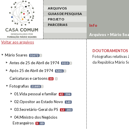
ARQUIVOS
GUIAS DE PESQUISA
PROJETO
PARCERIAS
Info
Arquivos
>
Mário Soa
Voltar aos arquivos
DOUTORAMENTOS 
Mário Soares
31672
I
Fotografias relativa
da República Mário S
Antes de 25 de Abril de 1974
3113
I
Após 25 de Abril de 1974
5261
I
Caricaturas e cartoons
33
I
Fotografias
21885
I
01.Vida pessoal e familiar
42
206
02.Opositor ao Estado Novo
140
03.Secretário-Geral do PS
12
283
04.Ministro dos Negócios
Estrangeiros
9
89