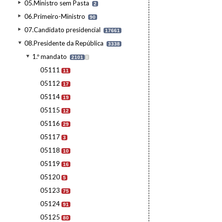
05.Ministro sem Pasta
2
06.Primeiro-Ministro
90
07.Candidato presidencial
17661
08.Presidente da República
3338
1.º mandato
2101
I
05111
11
05112
17
05114
19
05115
12
05116
29
05117
3
05118
10
05119
16
05120
5
05123
75
05124
91
05125
80