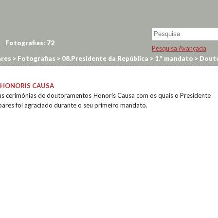
Fotografias:
72
Pesquisa Avançada
res
>
Fotografias
>
08.Presidente da República
>
1.º mandato
>
Douto
HONORIS CAUSA
s às cerimónias de doutoramentos Honoris Causa com os quais o Presidente
oares foi agraciado durante o seu primeiro mandato.