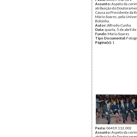
Assunto:
Aspeto da ceri
atribuição do Doutorame
Causa ao Presidente da R
Mário Soares, pela Unive
Bolonha.
Autor:
Alfredo Cunha
Data:
quarta, 5 de abril d
Fundo:
Mário Soares
Tipo Documental:
Fotogr
Página(s):
1
Pasta:
06419.112.002
Assunto:
Aspeto da ceri
atribuição do Doutorame