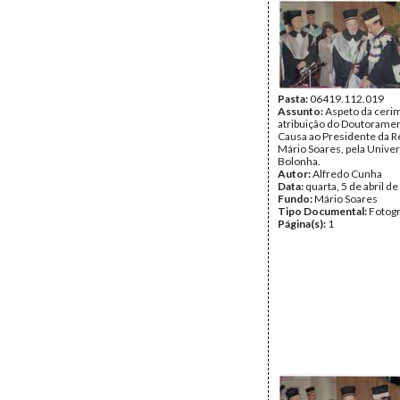
Pasta:
06419.112.019
Assunto:
Aspeto da ceri
atribuição do Doutorame
Causa ao Presidente da R
Mário Soares, pela Unive
Bolonha.
Autor:
Alfredo Cunha
Data:
quarta, 5 de abril d
Fundo:
Mário Soares
Tipo Documental:
Fotogr
Página(s):
1