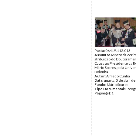
Pasta:
06419.112.013
Assunto:
Aspeto da ceri
atribuição do Doutorame
Causa ao Presidente da R
Mário Soares, pela Unive
Bolonha.
Autor:
Alfredo Cunha
Data:
quarta, 5 de abril d
Fundo:
Mário Soares
Tipo Documental:
Fotogr
Página(s):
1