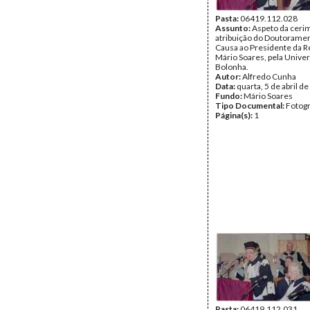
Pasta:
06419.112.028
Assunto:
Aspeto da ceri
atribuição do Doutorame
Causa ao Presidente da R
Mário Soares, pela Unive
Bolonha.
Autor:
Alfredo Cunha
Data:
quarta, 5 de abril d
Fundo:
Mário Soares
Tipo Documental:
Fotogr
Página(s):
1
Pasta:
06419.112.031