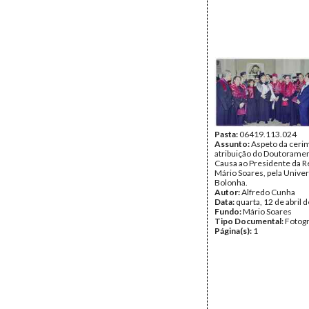
Pasta:
06419.113.024
Assunto:
Aspeto da ceri
atribuição do Doutorame
Causa ao Presidente da R
Mário Soares, pela Unive
Bolonha.
Autor:
Alfredo Cunha
Data:
quarta, 12 de abril 
Fundo:
Mário Soares
Tipo Documental:
Fotogr
Página(s):
1