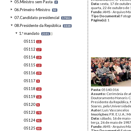
05.Ministro sem Pasta
2
Data:
sexta, 17 de outubr
quarta, 22 de outubro de
06.Primeiro-Ministro
90
Fundo:
AMS - Arquivo Má
Tipo Documental:
Fotogr
07.Candidato presidencial
17661
Página(s):
1
08.Presidente da República
3338
1.º mandato
2101
I
05111
11
05112
17
05114
19
05115
12
05116
29
05117
3
05118
10
Pasta:
05140.016
Assunto:
Cerimónia de at
05119
16
Doutoramento Honoris C
Presidente da República,
05120
5
Soares, pela Universidad
Autor:
Luís Vasconcelos
05123
75
Inscrições:
P.R. E.U.A.; M
Data:
sábado, 16 de maio 
05124
91
terça, 26 de maio de 198
Fundo:
AMS - Arquivo Má
05125
80
Tipo Documental:
Fotogr