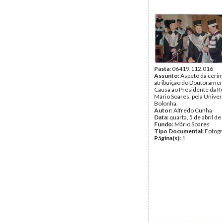
Pasta:
06419.112.016
Assunto:
Aspeto da ceri
atribuição do Doutorame
Causa ao Presidente da R
Mário Soares, pela Unive
Bolonha.
Autor:
Alfredo Cunha
Data:
quarta, 5 de abril d
Fundo:
Mário Soares
Tipo Documental:
Fotogr
Página(s):
1