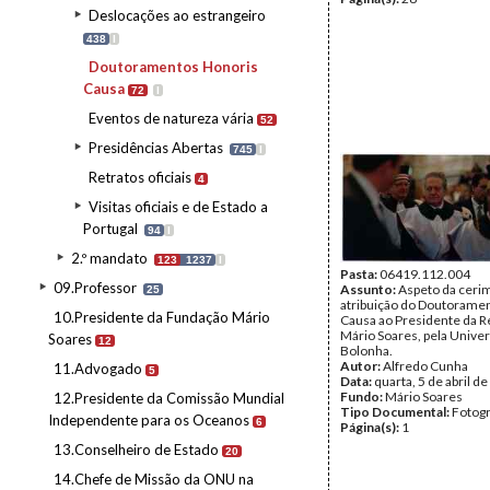
Deslocações ao estrangeiro
438
I
Doutoramentos Honoris
Causa
72
I
Eventos de natureza vária
52
Presidências Abertas
745
I
Retratos oficiais
4
Visitas oficiais e de Estado a
Portugal
94
I
2.º mandato
123
1237
I
Pasta:
06419.112.004
09.Professor
Assunto:
Aspeto da ceri
25
atribuição do Doutorame
10.Presidente da Fundação Mário
Causa ao Presidente da R
Mário Soares, pela Unive
Soares
12
Bolonha.
Autor:
Alfredo Cunha
11.Advogado
5
Data:
quarta, 5 de abril d
Fundo:
Mário Soares
12.Presidente da Comissão Mundial
Tipo Documental:
Fotogr
Independente para os Oceanos
6
Página(s):
1
13.Conselheiro de Estado
20
14.Chefe de Missão da ONU na