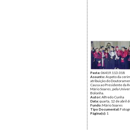
Pasta:
06419.113.018
Assunto:
Aspeto da ceri
atribuição do Doutorame
Causa ao Presidente da R
Mário Soares, pela Unive
Bolonha.
Autor:
Alfredo Cunha
Data:
quarta, 12 de abril 
Fundo:
Mário Soares
Tipo Documental:
Fotogr
Página(s):
1