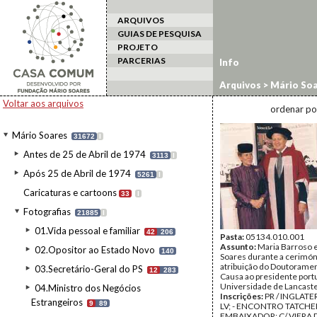
ARQUIVOS
GUIAS DE PESQUISA
PROJETO
PARCERIAS
Info
Arquivos
>
Mário Soa
Honoris Causa
Voltar aos arquivos
ordenar po
Mário Soares
31672
I
Antes de 25 de Abril de 1974
3113
I
Após 25 de Abril de 1974
5261
I
Caricaturas e cartoons
33
I
Fotografias
21885
I
01.Vida pessoal e familiar
42
206
Pasta:
05134.010.001
Assunto:
Maria Barroso 
02.Opositor ao Estado Novo
140
Soares durante a cerimón
atribuição do Doutorame
03.Secretário-Geral do PS
12
283
Causa ao presidente port
Universidade de Lancaste
04.Ministro dos Negócios
Inscrições:
PR / INGLATE
Estrangeiros
9
89
LV; - ENCONTRO TATCHER
EMBAIXADOR; C/ VIERA D