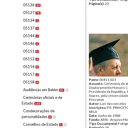
Página(s):
23
05126
33
05127
70
05134
1
05137
3
05144
1
05146
1
05151
1
05152
4
05154
6
05157
1
Pasta:
06411.023
05158
3
Assunto:
Cerimónia de at
Doutoramento Honoris C
Audiências em Belém
57
I
Presidente da República,
Soares, pela Universidad
Cerimónias oficiais e de
Princeton.
Estado
Autor:
Luís Vasconcelos
143
Inscrições:
P.R. PRINCE
Condecorações de
88 LV
Data:
Junho de 1988
personalidades
3
I
Fundo:
AMS - Arquivo Má
Tipo Documental:
Fotogr
Conselhos de Estado
1
I
Página(s):
28