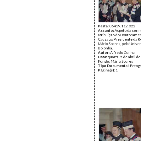
Pasta:
06419.112.022
Assunto:
Aspeto da ceri
atribuição do Doutorame
Causa ao Presidente da R
Mário Soares, pela Unive
Bolonha.
Autor:
Alfredo Cunha
Data:
quarta, 5 de abril d
Fundo:
Mário Soares
Tipo Documental:
Fotogr
Página(s):
1