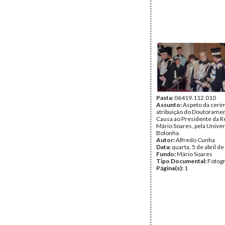
Pasta:
06419.112.010
Assunto:
Aspeto da ceri
atribuição do Doutorame
Causa ao Presidente da R
Mário Soares, pela Unive
Bolonha.
Autor:
Alfredo Cunha
Data:
quarta, 5 de abril d
Fundo:
Mário Soares
Tipo Documental:
Fotogr
Página(s):
1