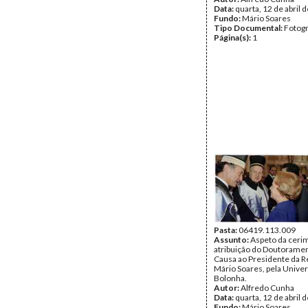
Data:
quarta, 12 de abril 
Fundo:
Mário Soares
Tipo Documental:
Fotogr
Página(s):
1
Pasta:
06419.113.009
Assunto:
Aspeto da ceri
atribuição do Doutorame
Causa ao Presidente da R
Mário Soares, pela Unive
Bolonha.
Autor:
Alfredo Cunha
Data:
quarta, 12 de abril 
Fundo:
Mário Soares