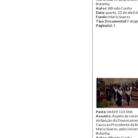
Bolonha.
Autor:
Alfredo Cunha
Data:
quarta, 12 de abril 
Fundo:
Mário Soares
Tipo Documental:
Fotogr
Página(s):
1
Pasta:
06419.113.006
Assunto:
Aspeto da ceri
atribuição do Doutorame
Causa ao Presidente da R
Mário Soares, pela Unive
Bolonha.
Autor:
Alfredo Cunha