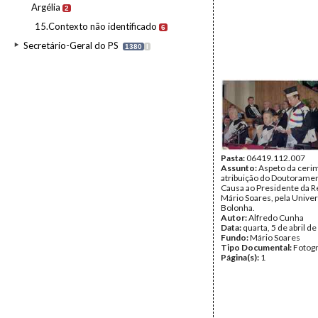
Argélia
2
15.Contexto não identificado
6
Secretário-Geral do PS
1380
I
Pasta:
06419.112.007
Assunto:
Aspeto da ceri
atribuição do Doutorame
Causa ao Presidente da R
Mário Soares, pela Unive
Bolonha.
Autor:
Alfredo Cunha
Data:
quarta, 5 de abril d
Fundo:
Mário Soares
Tipo Documental:
Fotogr
Página(s):
1