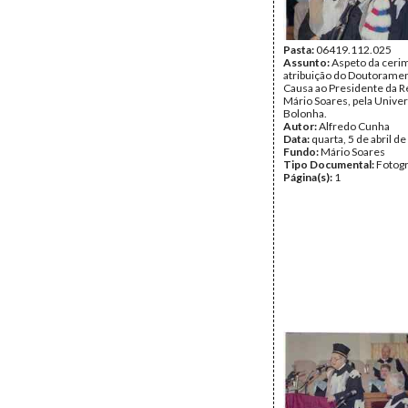
Pasta:
06419.112.025
Assunto:
Aspeto da ceri
atribuição do Doutorame
Causa ao Presidente da R
Mário Soares, pela Unive
Bolonha.
Autor:
Alfredo Cunha
Data:
quarta, 5 de abril d
Fundo:
Mário Soares
Tipo Documental:
Fotogr
Página(s):
1